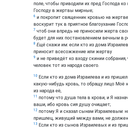
поле, чтобы приводили их пред Господа ко 
Господу в жертвы мирные;
6
и покропит священник кровью на жертвен
воскурит тук в приятное благоухание Госпо
7
чтоб они впредь не приносили жертв свои
будет для них постановлением вечным в р
8
Ещё
скажи им: если кто из дома Израиле
приносит всесожжение или жертву
9
и не приведёт ко входу скинии собрания,
человек тот из народа своего.
10
Если кто из дома Израилева и из прише
какую-нибудь кровь, то обращу лицо Моё н
из народа её,
11
потому что душа тела в крови, и Я назн
ваши, ибо кровь сия душу очищает;
12
потому Я и сказал сынам Израилевым: ни
пришлец, живущий между вами, не должен
13
Если кто из сынов Израилевых и из при