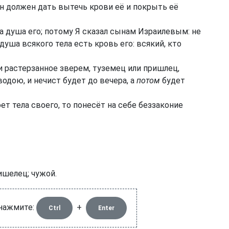
он должен дать вытечь крови её и покрыть её
на душа его; потому Я сказал сынам Израилевым: не
 душа всякого тела есть кровь его: всякий, кто
и растерзанное зверем, туземец или пришлец,
дою, и нечист будет до вечера, а
потом
будет
ет тела своего, то понесёт на себе беззаконие
ишелец; чужой.
 нажмите:
+
Ctrl
Enter