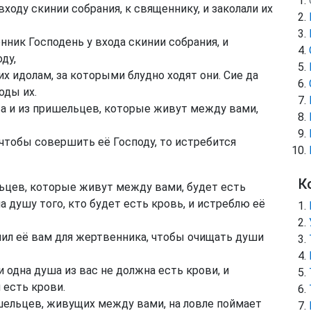
входу скинии собрания, к священнику, и заколали их
ник Господень у входа скинии собрания, и
ду,
х идолам, за которыми блудно ходят они. Сие да
оды их.
ва и из пришельцев, которые живут между вами,
 чтобы совершить её Господу, то истребится
К
льцев, которые живут между вами, будет есть
а душу того, кто будет есть кровь, и истреблю её
ачил её вам для жертвенника, чтобы очищать души
 одна душа из вас не должна есть крови, и
 есть крови.
шельцев, живущих между вами, на ловле поймает