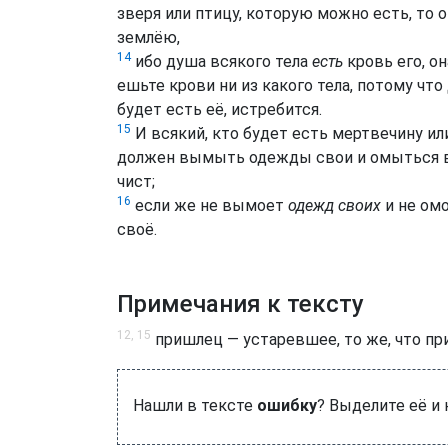
зверя или птицу, которую можно есть, то 
землёю,
14
ибо душа всякого тела
есть
кровь его, о
ешьте крови ни из какого тела, потому что
будет есть её, истребится.
15
И всякий, кто будет есть мертвечину ил
должен вымыть одежды свои и омыться во
чист;
16
если же не вымоет
одежд своих
и не омо
своё.
Примечания к тексту
12, 15
пришлец — устаревшее, то же, что пр
Нашли в тексте
ошибку
? Выделите её и