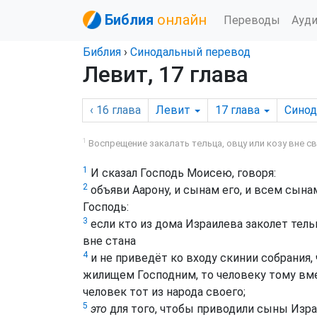
Библия
онлайн
Переводы
Ауд
Библия
›
Синодальный перевод
Левит, 17 глава
‹ 16
глава
Левит
17
глава
Сино
1
Воспрещение закалать тельца, овцу или козу вне с
1
И сказал Господь Моисею, говоря:
2
объяви Аарону, и сынам его, и всем сына
Господь:
3
если кто из дома Израилева заколет тельца
вне стана
4
и не приведёт ко входу скинии собрания,
жилищем Господним, то человеку тому вмен
человек тот из народа своего;
5
это
для того, чтобы приводили сыны Изр