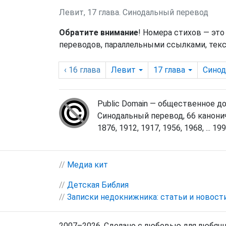
Левит, 17 глава. Синодальный перевод
Обратите внимание
! Номера стихов — это
переводов, параллельными ссылками, текс
‹ 16
глава
Левит
17
глава
Сино
Public Domain — общественное д
Синодальный перевод, 66 канонич
1876, 1912, 1917, 1956, 1968, ... 1998
//
Медиа кит
//
Детская Библия
//
Записки недокнижника: статьи и новост
2007–2026. Сделано с любовью для любящи