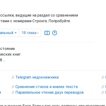
 ссылки, ведущие на раздел со сравнением
тами с номерами Стронга. Попробуйте.
дальный
18
глава
›
остояние.
еских книг.
 ...
//
Telegram недокнижника
//
//
Сравнение стихов и анализ текста
//
и
//
Параллельное чтение двух переводов
//
х и ищущих Бога. Если у вас есть вопросы или пожелания