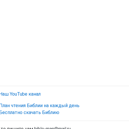
Наш YouTube канал
План чтения Библии на каждый день
Бесплатно скачать Библию
, то пишите нам
bible-man@mail.ru
.