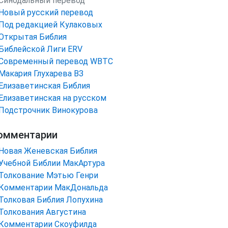
Синодальный перевод
Новый русский перевод
Под редакцией Кулаковых
Открытая Библия
Библейской Лиги ERV
Cовременный перевод WBTC
Макария Глухарева ВЗ
Елизаветинская Библия
Елизаветинская на русском
Подстрочник Винокурова
омментарии
Новая Женевская Библия
Учебной Библии МакАртура
Толкование Мэтью Генри
Комментарии МакДональда
Толковая Библия Лопухина
Толкования Августина
Комментарии Скоуфилда