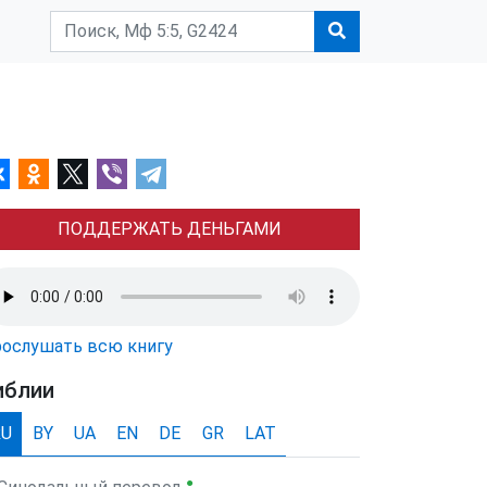
ПОДДЕРЖАТЬ ДЕНЬГАМИ
ослушать всю книгу
иблии
RU
BY
UA
EN
DE
GR
LAT
●