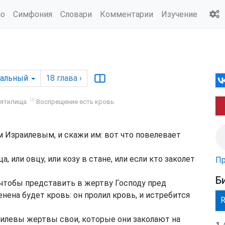
ио
Симфония
Словари
Комментарии
Изучение
дальный
18
глава
›
10
вятилища.
Воспрещение есть кровь.
м Израилевым, и скажи им: вот что повелевает
, или овцу, или козу в стане, или если кто заколет
Пр
Б
 чтобы представить в жертву Господу пред
ена будет кровь: он пролил кровь, и истребится
аилевы жертвы свои, которые они заколают на