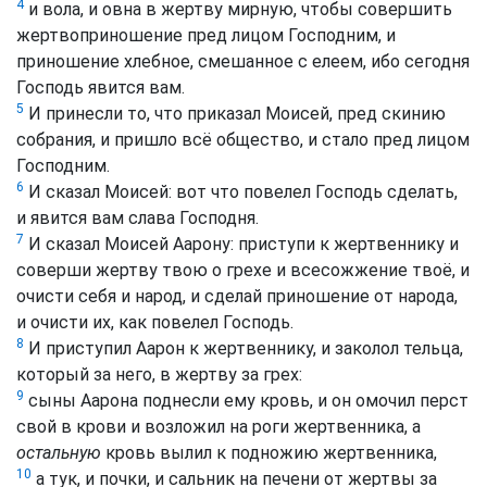
4
и вола, и овна в жертву мирную, чтобы совершить
жертвоприношение пред лицом Господним, и
приношение хлебное, смешанное с елеем, ибо сегодня
Господь явится вам.
5
И принесли то, что приказал Моисей, пред скинию
собрания, и пришло всё общество, и стало пред лицом
Господним.
6
И сказал Моисей: вот что повелел Господь сделать,
и явится вам слава Господня.
7
И сказал Моисей Аарону: приступи к жертвеннику и
соверши жертву твою о грехе и всесожжение твоё, и
очисти себя и народ, и сделай приношение от народа,
и очисти их, как повелел Господь.
8
И приступил Аарон к жертвеннику, и заколол тельца,
который за него, в жертву за грех:
9
сыны Аарона поднесли ему кровь, и он омочил перст
свой в крови и возложил на роги жертвенника, а
остальную
кровь вылил к подножию жертвенника,
10
а тук, и почки, и сальник на печени от жертвы за