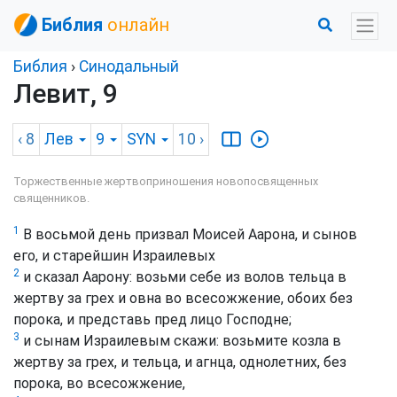
Библия
онлайн
Библия
›
Синодальный
Левит, 9
‹ 8
Лев
9
SYN
10
›
Торжественные жертвоприношения новопосвященных
священников.
1
В восьмой день призвал Моисей Аарона, и сынов
его, и старейшин Израилевых
2
и сказал Аарону: возьми себе из волов тельца в
жертву за грех и овна во всесожжение, обоих без
порока, и представь пред лицо Господне;
3
и сынам Израилевым скажи: возьмите козла в
жертву за грех, и тельца, и агнца, однолетних, без
порока, во всесожжение,