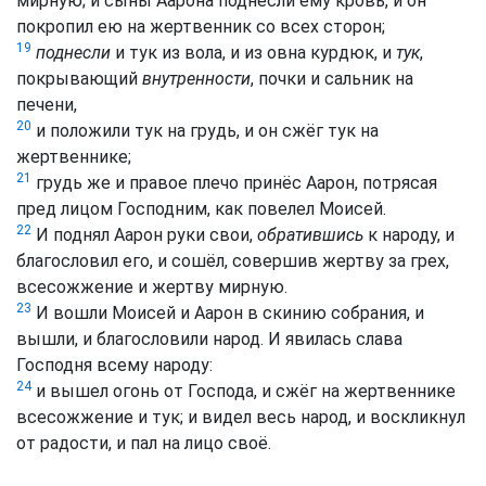
мирную; и сыны Аарона поднесли ему кровь, и он
покропил ею на жертвенник со всех сторон;
19
поднесли
и тук из вола, и из овна курдюк, и
тук
,
покрывающий
внутренности
, почки и сальник на
печени,
20
и положили тук на грудь, и он сжёг тук на
жертвеннике;
21
грудь же и правое плечо принёс Аарон, потрясая
пред лицом Господним, как повелел Моисей.
22
И поднял Аарон руки свои,
обратившись
к народу, и
благословил его, и сошёл, совершив жертву за грех,
всесожжение и жертву мирную.
23
И вошли Моисей и Аарон в скинию собрания, и
вышли, и благословили народ. И явилась слава
Господня всему народу:
24
и вышел огонь от Господа, и сжёг на жертвеннике
всесожжение и тук; и видел весь народ, и воскликнул
от радости, и пал на лицо своё.