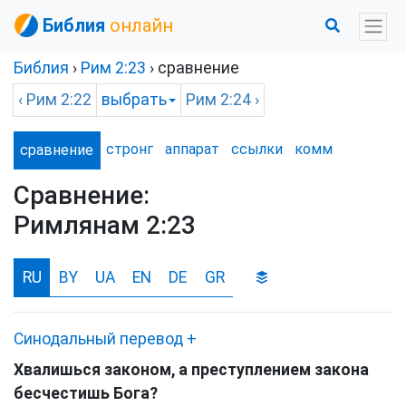
Библия
онлайн
Библия
›
Рим
2:23
› сравнение
‹
Рим
2:22
выбрать
Рим
2:24 ›
стронг
аппарат
ссылки
комм
сравнение
Сравнение:
Римлянам 2:23
RU
BY
UA
EN
DE
GR
Синодальный перевод
+
Хвалишься законом, а преступлением закона
бесчестишь Бога?