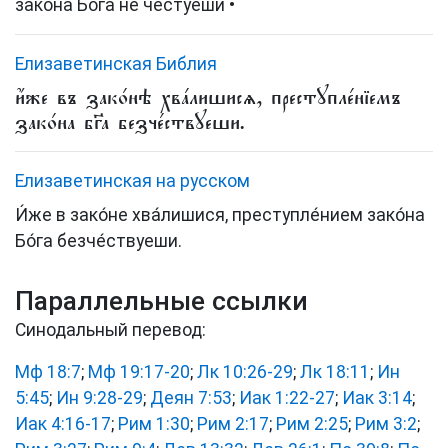
закона Бога не честуеши •
Елизаветинская Библия
и҆́же въ зако́нѣ хва́лишисѧ, престꙋпле́нїемъ
зако́на бг҃а безче́ствꙋеши.
Елизаветинская на русском
И́же в зако́не хва́лишися, преступле́нием зако́на
Бо́га безче́ствуеши.
Параллельные ссылки
Синодальный перевод:
Мф 18:7
;
Мф 19:17-20
;
Лк 10:26-29
;
Лк 18:11
;
Ин
5:45
;
Ин 9:28-29
;
Деян 7:53
;
Иак 1:22-27
;
Иак 3:14
;
Иак 4:16-17
;
Рим 1:30
;
Рим 2:17
;
Рим 2:25
;
Рим 3:2
;