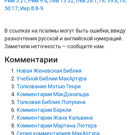
Рим 3:27
;
Рим 9:4
;
Лев 13:32
;
Лев 26:1
;
Пс 39:8
;
Пс
50:17
;
Иер 8:8-9
.
В ссылках на псалмы могут быть ошибки, ввиду
разночтения русской и английской нумераций.
Заметили неточность — сообщите нам.
Комментарии
Новая Женевская Библия
Учебной Библии МакАртура
Толкование Мэтью Генри
Комментарии МакДональда
Толковая Библия Лопухина
Комментарии Баркли
Комментарии Жана Кальвина
Комментарии Мартина Лютера
Серия комментариев МакАртура