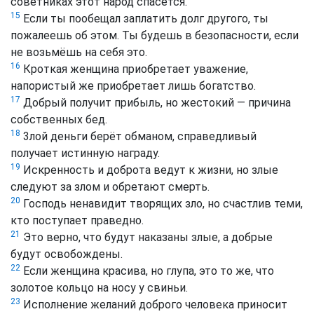
советниках этот народ спасётся.
15
Если ты пообещал заплатить долг другого, ты
пожалеешь об этом. Ты будешь в безопасности, если
не возьмёшь на себя это.
16
Кроткая женщина приобретает уважение,
напористый же приобретает лишь богатство.
17
Добрый получит прибыль, но жестокий — причина
собственных бед.
18
3лой деньги берёт обманом, справедливый
получает истинную награду.
19
Искренность и доброта ведут к жизни, но злые
следуют за злом и обретают смерть.
20
Господь ненавидит творящих зло, но счастлив теми,
кто поступает праведно.
21
Это верно, что будут наказаны злые, а добрые
будут освобождены.
22
Если женщина красива, но глупа, это то же, что
золотое кольцо на носу у свиньи.
23
Исполнение желаний доброго человека приносит