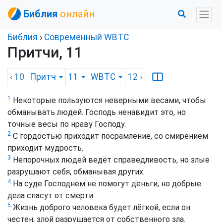
Библия
онлайн
Библия
›
Cовременный WBTC
Притчи, 11
‹ 10
Притч
11
WBTC
12
›
1
Некоторые пользуются неверными весами, чтобы
обманывать людей. Господь ненавидит это, но
точные весы по нраву Господу.
2
С гордостью приходит посрамление, со смирением
приходит мудрость.
3
Непорочных людей ведёт справедливость, но злые
разрушают себя, обманывая других.
4
На суде Господнем не помогут деньги, но добрые
дела спасут от смерти.
5
Жизнь доброго человека будет лёгкой, если он
честен, злой разрушается от собственного зла.