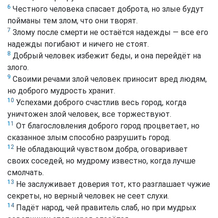
6
Честного человека спасает доброта, но злые будут
пойманы тем злом, что они творят.
7
Злому после смерти не остаётся надежды — все его
надежды погибают и ничего не стоят.
8
Добрый человек избежит беды, и она перейдёт на
злого.
9
Своими речами злой человек приносит вред людям,
но доброго мудрость хранит.
10
Успехами доброго счастлив весь город, когда
уничтожен злой человек, все торжествуют.
11
От благословления доброго город процветает, но
сказанное злым способно разрушить город.
12
Не обладающий чувством добра, оговаривает
своих соседей, но мудрому известно, когда лучше
смолчать.
13
Не заслуживает доверия тот, кто разглашает чужие
секреты, но верный человек не сеет слухи.
14
Падёт народ, чей правитель слаб, но при мудрых