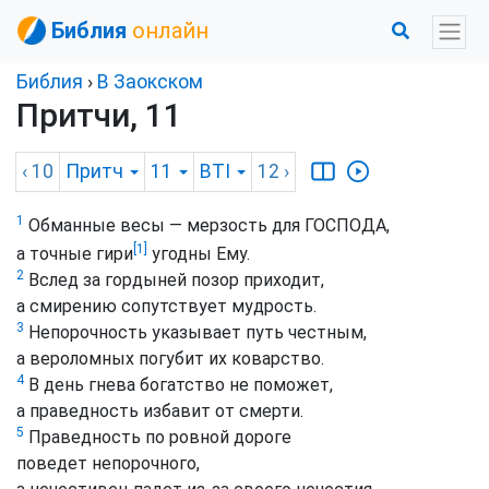
Библия
онлайн
Библия
›
В Заокском
Притчи, 11
‹ 10
Притч
11
BTI
12
›
1
Обманные весы — мерзость для ГОСПОДА,
[1]
а точные гири
угодны Ему.
2
Вслед за гордыней позор приходит,
а смирению сопутствует мудрость.
3
Непорочность указывает путь честным,
а вероломных погубит их коварство.
4
В день гнева богатство не поможет,
а праведность избавит от смерти.
5
Праведность по ровной дороге
поведет непорочного,