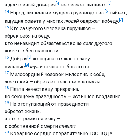
[4]
[5]
а достойный доверия
не скажет лишнего.
[6]
14
Народ, лишенный мудрого руководства,
гибнет,
[7]
ищущие совета у многих
людей
одержат победу.
15
Кто за чужого человека поручился —
обрек себя на беду,
кто ненавидит обязательство
за долг другого
—
живет в безопасности.
[8]
16
Добрая
женщина стяжает славу,
[9]
сильные
мужи
стяжают богатство.
17
Милосердный человек милостив к себе,
жестокий — обрекает тело свое на муки.
18
Плата нечестивцу призрачна,
но сеющему праведность — истинное воздаяние.
19
Не отступающий от праведности
обретет жизнь,
а кто стремится к злу —
к собственной смерти
спешит
.
20
Коварное сердце отвратительно ГОСПОДУ,