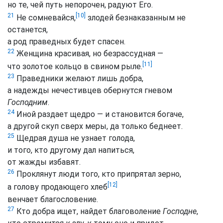
но те, чей путь непорочен, радуют Его.
[10]
21
Не сомневайся,
злодей безнаказанным не
останется,
а род праведных будет спасен.
22
Женщина красивая, но безрассудная —
[11]
что золотое кольцо в свином рыле.
23
Праведники желают лишь добра,
а надежды нечестивцев обернутся гневом
Господним
.
24
Иной раздает щедро — и становится богаче,
а другой скуп сверх меры, да только беднеет.
25
Щедрая душа не узнает голода,
и того, кто другому дал напиться,
от жажды избавят.
26
Проклянут люди того, кто припрятал зерно,
[12]
а голову продающего хлеб
венчает благословение.
27
Кто добра ищет, найдет благоволение
Господне
,