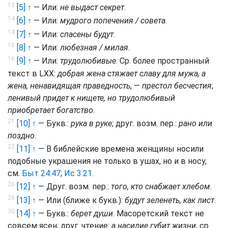
13
[5] ↑
— Или:
не выдаст секрет
.
14
[6] ↑
— Или:
мудрого попечения / совета
.
14
[7] ↑
— Или:
спасены будут
.
16
[8] ↑
— Или:
любезная / милая
.
16
[9] ↑
— Или:
трудолюбивые
. Ср. более пространный
текст в LXX:
добрая жена стяжает славу для мужа, а
жена, ненавидящая праведность
, —
престол бесчестия
;
ленивый придет к нищете, но трудолюбивый
приобретает богатство
.
21
[10] ↑
— Букв.:
рука в руке
; друг. возм. пер.:
рано или
поздно
.
22
[11] ↑
— В библейские времена женщины носили
подобные украшения не только в ушах, но и в носу,
см.
Быт 24:47
;
Ис 3:21
.
26
[12] ↑
— Друг. возм. пер.:
того, кто снабжает хлебом
.
28
[13] ↑
— Или (ближе к букв.):
будут зеленеть, как лист
.
30
[14] ↑
— Букв.:
берет души
. Масоретский текст не
совсем ясен; друг. чтение:
а насилие губит жизни
, ср.