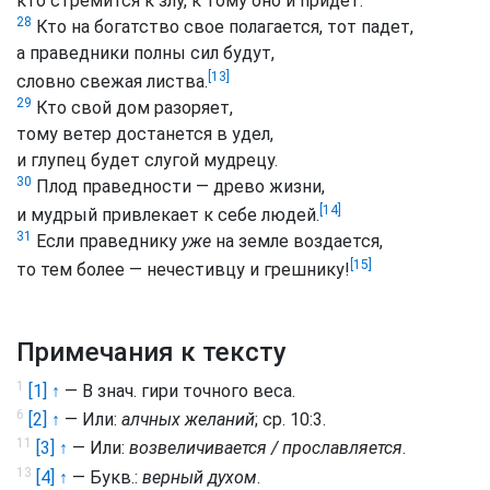
кто стремится к злу, к тому оно и придет.
28
Кто на богатство свое полагается, тот падет,
а праведники полны сил будут,
[13]
словно свежая листва.
29
Кто свой дом разоряет,
тому ветер достанется в удел,
и глупец будет слугой мудрецу.
30
Плод праведности — древо жизни,
[14]
и мудрый привлекает к себе людей.
31
Если праведнику
уже
на земле воздается,
[15]
то тем более — нечестивцу и грешнику!
Примечания к тексту
1
[1] ↑
— В знач. гири точного веса.
6
[2] ↑
— Или:
алчных желаний
; ср. 10:3.
11
[3] ↑
— Или:
возвеличивается / прославляется
.
13
[4] ↑
— Букв.:
верный духом
.