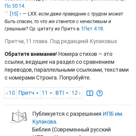
Пс 30:14
.
31
[15] ↑
— LXX:
если даже праведник с трудом может
быть спасен, то что же станется с нечестивым и
грешным
? Ср. цитату из Притч в
1Пет 4:18
.
Притчи, 11 глава. Под редакцией Кулаковых
Обратите внимание
! Номера стихов — это
ссылки, ведущие на раздел со сравнением
переводов, параллельными ссылками, текстами
с номерами Стронга. Попробуйте.
‹ 10
Притч
11
BTI
12
›
Публикуется с разрешения
ИПБ им.
Кулакова
.
Библия (Современный русский