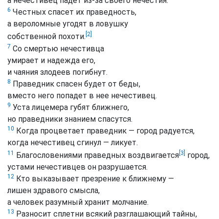
а нечестивец падет из-за своего нечестия.
6
Честных спасет их праведность,
а вероломные угодят в ловушку
[2]
собственной похоти.
7
Со смертью нечестивца
умирает и надежда его,
и чаяния злодеев погибнут.
8
Праведник спасен будет от беды,
вместо него попадет в нее нечестивец.
9
Уста лицемера губят ближнего,
но праведники знанием спасутся.
10
Когда процветает праведник — город радуется,
когда нечестивец сгинул — ликует.
[3]
11
Благословениями праведных воздвигается
город,
устами нечестивцев он разрушается.
12
Кто выказывает презрение к ближнему —
лишен здравого смысла,
а человек разумный хранит молчание.
13
Разносит сплетни всякий разглашающий тайны,