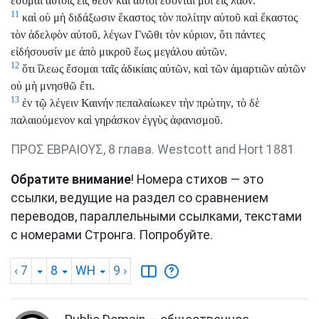
ἔσομαι αὐτοῖς εἰς θεόν καὶ αὐτοὶ ἔσονταί μοι εἰς λαόν.
11
καὶ οὐ μὴ διδάξωσιν ἕκαστος τὸν πολίτην αὐτοῦ καὶ ἕκαστος
τὸν ἀδελφὸν αὐτοῦ, λέγων Γνῶθι τὸν κύριον, ὅτι πάντες
εἰδήσουσίν με ἀπὸ μικροῦ ἕως μεγάλου αὐτῶν.
12
ὅτι ἵλεως ἔσομαι ταῖς ἀδικίαις αὐτῶν, καὶ τῶν ἁμαρτιῶν αὐτῶν
οὐ μὴ μνησθῶ ἔτι.
13
ἐν τῷ λέγειν Καινήν πεπαλαίωκεν τὴν πρώτην, τὸ δὲ
παλαιούμενον καὶ γηράσκον ἐγγὺς ἀφανισμοῦ.
ΠΡΟΣ ΕΒΡΑΙΟΥΣ, 8 глава. Westcott and Hort 1881
Обратите внимание
! Номера стихов — это
ссылки, ведущие на раздел со сравнением
переводов, параллельными ссылками, текстами
с номерами Стронга. Попробуйте.
‹ 7
8
WH
9
›