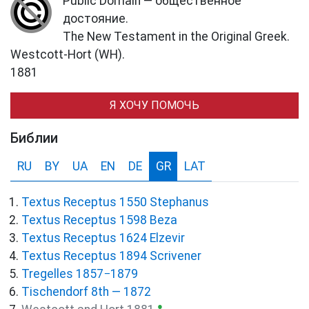
Public Domain — общественное
достояние.
The New Testament in the Original Greek.
Westcott-Hort (WH).
1881
Я ХОЧУ ПОМОЧЬ
Библии
RU
BY
UA
EN
DE
GR
LAT
Textus Receptus 1550 Stephanus
Textus Receptus 1598 Beza
Textus Receptus 1624 Elzevir
Textus Receptus 1894 Scrivener
Tregelles 1857−1879
Tischendorf 8th — 1872
●