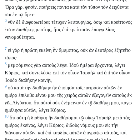
Ὅρα γάρ, φησίν, ποιήσεις πάντα κατὰ τὸν τύπον τὸν δειχθέντα
σοι ἐν τῷ ὄρει·
6
νῦν δὲ διαφορωτέρας τέτυχεν λειτουργίας, ὅσῳ καὶ κρείττονός
ἐστιν διαθήκης μεσίτης, ἥτις ἐπὶ κρείττοσιν ἐπαγγελίαις
νενομοθέτηται.
7
εἰ γὰρ ἡ πρώτη ἐκείνη ἦν ἄμεμπτος, οὐκ ἂν δευτέρας ἐζητεῖτο
τόπος·
8
μεμφόμενος γὰρ αὐτοὺς λέγει Ἰδοὺ ἡμέραι ἔρχονται, λέγει
Κύριος, καὶ συντελέσω ἐπὶ τὸν οἶκον Ἰσραὴλ καὶ ἐπὶ τὸν οἶκον
Ἰούδα διαθήκην καινήν,
9
οὐ κατὰ τὴν διαθήκην ἣν ἐποίησα τοῖς πατράσιν αὐτῶν ἐν
ἡμέρᾳ ἐπιλαβομένου μου τῆς χειρὸς αὐτῶν ἐξαγαγεῖν αὐτοὺς ἐκ
γῆς Αἰγύπτου, ὅτι αὐτοὶ οὐκ ἐνέμειναν ἐν τῇ διαθήκῃ μου, κἀγὼ
ἠμέλησα αὐτῶν, λέγει Κύριος.
10
ὅτι αὕτη ἡ διαθήκη ἣν διαθήσομαι τῷ οἴκῳ Ἰσραήλ μετὰ τὰς
ἡμέρας ἐκείνας, λέγει Κύριος, διδοὺς νόμους μου εἰς τὴν
διάνοιαν αὐτῶν, καὶ ἐπὶ καρδίας αὐτῶν ἐπιγράψω αὐτούς, καὶ