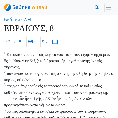
Библия
онлайн
Библия
›
WH
ΕΒΡΑΙΟΥΣ, 8
‹ 7
8
WH
9
›
1
Κεφάλαιον δὲ ἐπὶ τοῖς λεγομένοις, τοιοῦτον ἔχομεν ἀρχιερέα,
ὃς ἐκάθισεν ἐν δεξιᾷ τοῦ θρόνου τῆς μεγαλωσύνης ἐν τοῖς
οὐρανοῖς,
2
τῶν ἁγίων λειτουργὸς καὶ τῆς σκηνῆς τῆς ἀληθινῆς, ἣν ἔπηξεν ὁ
κύριος, οὐκ ἄνθρωπος.
3
πᾶς γὰρ ἀρχιερεὺς εἰς τὸ προσφέρειν δῶρά τε καὶ θυσίας
καθίσταται· ὅθεν ἀναγκαῖον ἔχειν τι καὶ τοῦτον ὃ προσενέγκῃ.
4
εἰ μὲν οὖν ἦν ἐπὶ γῆς, οὐδ' ἂν ἦν ἱερεύς, ὄντων τῶν
προσφερόντων κατὰ νόμον τὰ δῶρα·
5
οἵτινες ὑποδείγματι καὶ σκιᾷ λατρεύουσιν τῶν ἐπουρανίων,
καθὼς κεχρημάτισται Μωυσῆς μέλλων ἐπιτελεῖν τὴν σκηνήν,