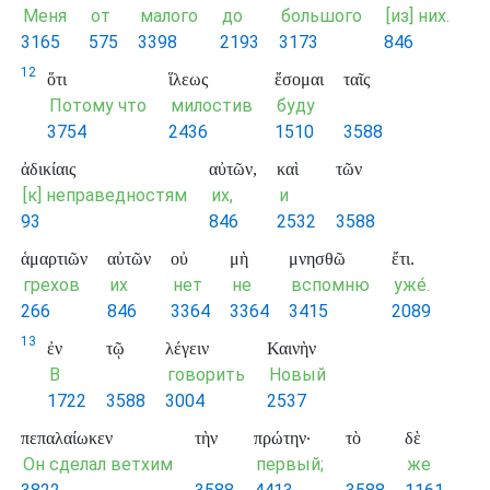
Меня
от
малого
до
большого
[из] них.
3165
575
3398
2193
3173
846
12
ὅτι
ἵλεως
ἔσομαι
ταῖς
Потому что
милостив
буду
3754
2436
1510
3588
ἀδικίαις
αὐτῶν,
καὶ
τῶν
[к] неправедностям
их,
и
93
846
2532
3588
ἁμαρτιῶν
αὐτῶν
οὐ
μὴ
μνησθῶ
ἔτι.
грехов
их
нет
не
вспомню
уже́.
266
846
3364
3364
3415
2089
13
ἐν
τῷ
λέγειν
Καινὴν
В
говорить
Новый
1722
3588
3004
2537
πεπαλαίωκεν
τὴν
πρώτην·
τὸ
δὲ
Он сделал ветхим
первый;
же