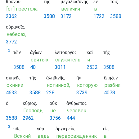
θρόνου
τῆς
μεγαλωσύνης
ἐν
τοῖς
[от] престола
величия
в
2362
3588
3172
1722
3588
οὐρανοῖς,
небесах,
3772
2
τῶν
ἁγίων
λειτουργὸς
καὶ
τῆς
святых
служитель
и
3588
40
3011
2532
3588
σκηνῆς
τῆς
ἀληθινῆς,
ἣν
ἔπηξεν
скинии
истинной,
которую
разбил
4633
3588
228
3739
4078
ὁ
κύριος,
οὐκ
ἄνθρωπος.
Господь,
не
человек.
3588
2962
3756
444
3
πᾶς
γὰρ
ἀρχιερεὺς
εἰς
Всякий
ведь
первосвященник
в