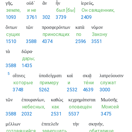
γῆς,
οὐδ᾽
ἂν
ἦν
ἱερεύς,
земле,
и не
был [бы]
Он священник,
1093
3761
302
3739
2409
ὄντων
τῶν
προσφερόντων
κατὰ
νόμον
сущих
приносящих
по
Закону
1510
3588
4374
2596
3551
τὰ
δῶρα·
дары;
3588
1435
5
οἵτινες
ὑποδείγματι
καὶ
σκιᾷ
λατρεύουσιν
которые
примеру
и
те́ни
служат
3748
5262
2532
4639
3000
τῶν
ἐπουρανίων,
καθὼς
κεχρημάτισται
Μωϋσῆς
небесных,
как
оповещён
Моисей
3588
2032
2531
5537
3475
μέλλων
ἐπιτελεῖν
τὴν
σκηνήν,
готовящийся
завершать
обиталище,