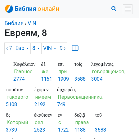
Библия
онлайн
Библия
›
VIN
Евреям, 8
‹ 7
Евр
8
VIN
9
›
1
Κεφάλαιον
δὲ
ἐπὶ
τοῖς
λεγομένοις,
Главное
же
при
говорящемся,
2774
1161
1909
3588
3004
τοιοῦτον
ἔχομεν
ἀρχιερέα,
такового
имеем
Первосвященника,
5108
2192
749
ὃς
ἐκάθισεν
ἐν
δεξιᾷ
τοῦ
Который
сел
с
права
3739
2523
1722
1188
3588