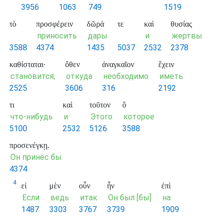
3956
1063
749
1519
τὸ
προσφέρειν
δῶρά
τε
καὶ
θυσίας
приносить
дары
и
жертвы
3588
4374
1435
5037
2532
2378
καθίσταται·
ὅθεν
ἀναγκαῖον
ἔχειν
становится;
откуда
необходимо
иметь
2525
3606
316
2192
τι
καὶ
τοῦτον
ὃ
что-нибудь
и
Этого
которое
5100
2532
5126
3588
προσενέγκῃ.
Он принёс бы.
4374
4
εἰ
μὲν
οὖν
ἦν
ἐπὶ
Если
ведь
итак
Он был [бы]
на
1487
3303
3767
3739
1909