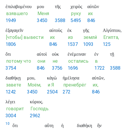
ἐπιλαβομένου
μου
τῆς
χειρὸς
αὐτῶν
взявшего
Меня
руку
их
1949
3450
3588
5495
846
ἐξαγαγεῖν
αὐτοὺς
ἐκ
γῆς
Αἰγύπτου,
[чтобы] вывести
их
из
земли́
Египта,
1806
846
1537
1093
125
ὅτι
αὐτοὶ
οὐκ
ἐνέμειναν
ἐν
τῇ
потому что
они
не
остались
в
3754
846
3756
1696
1722
3588
διαθήκῃ
μου,
κἀγὼ
ἠμέλησα
αὐτῶν,
завете
Моём,
и Я
пренебрёг
их,
1242
3450
2504
272
846
λέγει
κύριος.
говорит
Господь.
3004
2962
10
ὅτι
αὕτη
ἡ
διαθήκη
ἣν