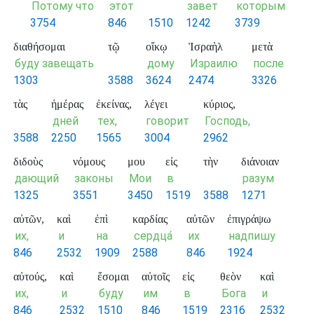
Потому что
этот
завет
которым
3754
846
1510
1242
3739
διαθήσομαι
τῷ
οἴκῳ
Ἰσραὴλ
μετὰ
буду завещать
дому
Израилю
после
1303
3588
3624
2474
3326
τὰς
ἡμέρας
ἐκείνας,
λέγει
κύριος,
дней
тех,
говорит
Господь,
3588
2250
1565
3004
2962
διδοὺς
νόμους
μου
εἰς
τὴν
διάνοιαν
дающий
законы
Мои
в
разум
1325
3551
3450
1519
3588
1271
αὐτῶν,
καὶ
ἐπὶ
καρδίας
αὐτῶν
ἐπιγράψω
их,
и
на
сердца́
их
надпишу
846
2532
1909
2588
846
1924
αὐτούς,
καὶ
ἔσομαι
αὐτοῖς
εἰς
θεὸν
καὶ
их,
и
буду
им
в
Бога
и
846
2532
1510
846
1519
2316
2532