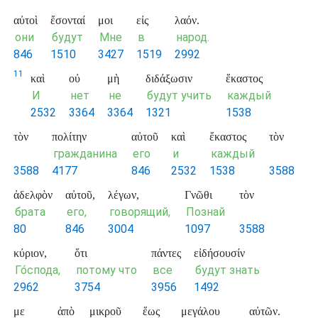
αὐτοὶ
ἔσονταί
μοι
εἰς
λαόν.
они
будут
Мне
в
народ.
846
1510
3427
1519
2992
11
καὶ
οὐ
μὴ
διδάξωσιν
ἕκαστος
И
нет
не
будут учить
каждый
2532
3364
3364
1321
1538
τὸν
πολίτην
αὐτοῦ
καὶ
ἕκαστος
τὸν
гражданина
его
и
каждый
3588
4177
846
2532
1538
3588
ἀδελφὸν
αὐτοῦ,
λέγων,
Γνῶθι
τὸν
брата
его,
говорящий,
Познай
80
846
3004
1097
3588
κύριον,
ὅτι
πάντες
εἰδήσουσίν
Го́спода,
потому что
все
будут знать
2962
3754
3956
1492
με
ἀπὸ
μικροῦ
ἕως
μεγάλου
αὐτῶν.