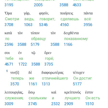
3195
2005
3588
4633
Ὅρα
γάρ,
φησίν,
ποιήσεις
πάντα
Смотри
ведь,
говорит,
сделаешь
всё
3708
1063
5346
4160
3956
κατὰ
τὸν
τύπον
τὸν
δειχθέντα
по
образцу
показанному
2596
3588
5179
3588
1166
σοι
ἐν
τῷ
ὄρει·
тебе
на
горе́;
4671
1722
3588
3735
6
νυν[ὶ]
δὲ
διαφορωτέρας
τέτυχεν
теперь
же
отличнейшего
Он достиг
3570
1161
1313
5177
λειτουργίας,
ὅσῳ
καὶ
κρείττονός
ἐστιν
служения,
скольким
и
лучшего
Он есть
3009
3745
2532
2909
1510