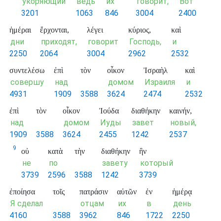
укоряющий
ведь
их
говорит,
Вот
3201
1063
846
3004
2400
ἡμέραι
ἔρχονται,
λέγει
κύριος,
καὶ
дни
приходят,
говорит
Господь,
и
2250
2064
3004
2962
2532
συντελέσω
ἐπὶ
τὸν
οἶκον
Ἰσραὴλ
καὶ
совершу
над
домом
Израиля
и
4931
1909
3588
3624
2474
2532
ἐπὶ
τὸν
οἶκον
Ἰούδα
διαθήκην
καινήν,
над
домом
Иуды
завет
новый,
1909
3588
3624
2455
1242
2537
9
οὐ
κατὰ
τὴν
διαθήκην
ἣν
не
по
завету
который
3739
2596
3588
1242
3739
ἐποίησα
τοῖς
πατράσιν
αὐτῶν
ἐν
ἡμέρᾳ
Я сделал
отцам
их
в
день
4160
3588
3962
846
1722
2250