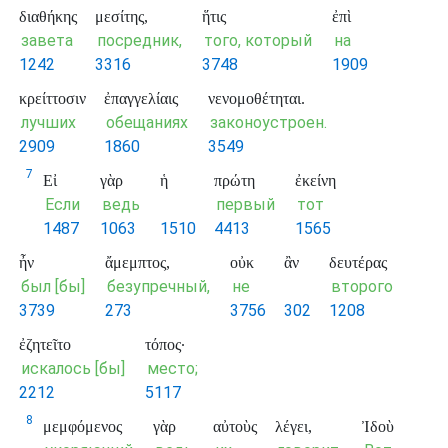
διαθήκης
μεσίτης,
ἥτις
ἐπὶ
завета
посредник,
того, который
на
1242
3316
3748
1909
κρείττοσιν
ἐπαγγελίαις
νενομοθέτηται.
лучших
обещаниях
законоустроен.
2909
1860
3549
7
Εἰ
γὰρ
ἡ
πρώτη
ἐκείνη
Если
ведь
первый
тот
1487
1063
1510
4413
1565
ἦν
ἄμεμπτος,
οὐκ
ἂν
δευτέρας
был [бы]
безупречный,
не
второго
3739
273
3756
302
1208
ἐζητεῖτο
τόπος·
искалось [бы]
место;
2212
5117
8
μεμφόμενος
γὰρ
αὐτοὺς
λέγει,
Ἰδοὺ