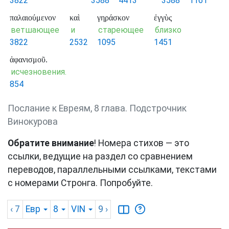
3822
3588
4413
3588
1161
παλαιούμενον
καὶ
γηράσκον
ἐγγὺς
ветшающее
и
стареющее
близко
3822
2532
1095
1451
ἀφανισμοῦ.
исчезновения.
854
Послание к Евреям, 8 глава. Подстрочник
Винокурова
Обратите внимание
! Номера стихов — это
ссылки, ведущие на раздел со сравнением
переводов, параллельными ссылками, текстами
с номерами Стронга. Попробуйте.
‹ 7
Евр
8
VIN
9
›