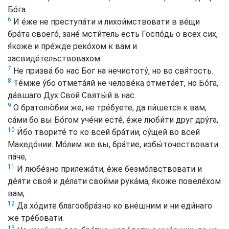
Бо́га.
6
И е́же не преступа́ти и лихои́мствовати в ве́щи
бра́та своего́, зане́ мсти́тель есть Госпо́дь о всех сих,
я́коже и пре́жде реко́хом к вам и
засвиде́тельствовахом.
7
Не призва́ бо нас Бог на нечистоту́, но во свя́тость.
8
Те́мже у́бо отмета́яй не челове́ка отмета́ет, но Бо́га,
да́вшаго Дух Свой Святы́й в нас.
9
О братолю́бии же, не тре́буете, да пи́шется к вам,
са́ми бо вы Бо́гом уче́ни есте́, е́же люби́ти друг дру́га,
10
И́бо творите́ то ко всей бра́тии, су́щей во всей
Македо́нии. Мо́лим же вы, бра́тие, избы́точествовати
па́че,
11
И любе́зно прилежа́ти, е́же безмо́лвствовати и
де́яти своя́ и де́лати свои́ми рука́ма, я́коже повеле́хом
вам,
12
Да хо́дите благообра́зно ко вне́шним и ни еди́наго
же тре́бовати.
13