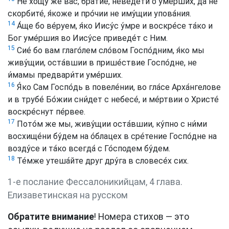
Не хощу́ же вас, бра́тие, неве́дети о уме́рших, да не
скорбите́, я́коже и про́чии не иму́щии упова́ния.
14
А́ще бо ве́руем, я́ко Иису́с у́мре и воскре́се та́ко и
Бог уме́ршия во Иису́се приведе́т с Ним.
15
Сие́ бо вам глаго́лем сло́вом Госпо́дним, я́ко мы
живу́щии, оста́вшии в прише́ствие Госпо́дне, не
и́мамы предвари́ти уме́рших.
16
Я́ко Сам Госпо́дь в повеле́нии, во гла́се Арха́нгелове
и в трубе́ Бо́жии сни́дет с небесе́, и ме́ртвии о Христе́
воскре́снут пе́рвее.
17
Пото́м же мы, живу́щии оста́вшии, ку́пно с ни́ми
восхище́ни бу́дем на о́блацех в сре́тение Госпо́дне на
возду́се и та́ко всегда́ с Го́сподем бу́дем.
18
Те́мже утеша́йте друг дру́га в словесе́х сих.
1-е послание Фессалоникийцам, 4 глава.
Елизаветинская на русском
Обратите внимание
! Номера стихов — это