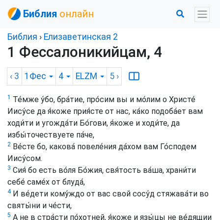
Библия
онлайн
Библия
›
Елизаветинская 2
1 Фессалоникийцам, 4
‹ 3
1Фес
4
ELZM
5
›
1
Те́мже у́бо, бра́тие, про́сим вы и мо́лим о Христе́
Иису́се да я́коже прия́сте от нас, ка́ко подоба́ет вам
ходи́ти и угожда́ти Бо́гови, я́коже и ходи́те, да
избы́точествуете па́че,
2
Ве́сте бо, какова́ повеле́ния да́хом вам Го́сподем
Иису́сом.
3
Сия́ бо есть во́ля Бо́жия, свя́тость ва́ша, храни́ти
себе́ саме́х от блуда́,
4
И ве́дети кому́ждо от вас свой сосу́д стяжава́ти во
святы́ни и че́сти,
5
А не в стра́сти по́хотней, я́коже и язы́цы не ве́дящии