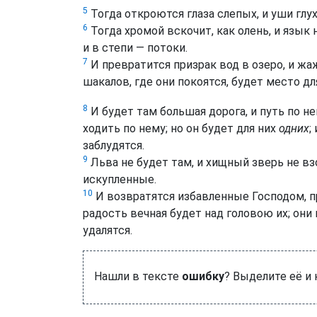
5
Тогда откроются глаза слепых, и уши глух
6
Тогда хромой вскочит, как олень, и язык
и в степи — потоки.
7
И превратится призрак вод в озеро, и жа
шакалов, где они покоятся, будет место д
8
И будет там большая дорога, и путь по н
ходить по нему; но он будет для них
одних
;
заблудятся.
9
Льва не будет там, и хищный зверь не взо
искупленные.
10
И возвратятся избавленные Господом, п
радость вечная будет над головою их; они 
удалятся.
Нашли в тексте
ошибку
? Выделите её и