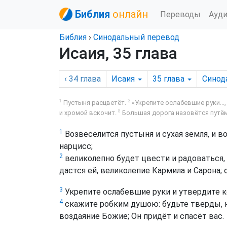
Библия
онлайн
Переводы
Ауд
Библия
›
Синодальный перевод
Исаия, 35 глава
‹ 34
глава
Исаия
35
глава
Синод
1
3
Пустыня расцветёт.
«Укрепите ослабевшие руки..., 
8
и хромой вскочит.
Большая дорога назовётся путём
1
Возвеселится пустыня и сухая земля, и в
нарцисс;
2
великолепно будет цвести и радоваться,
дастся ей, великолепие Кармила и Сарона; 
3
Укрепите ослабевшие руки и утвердите 
4
скажите робким душою: будьте тверды, н
воздаяние Божие; Он придёт и спасёт вас.