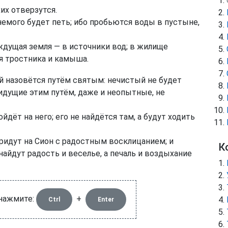
их отверзутся.
 немого будет петь; ибо пробьются воды в пустыне,
ждущая земля — в источники вод; в жилище
ля тростника и камыша.
ей назовётся путём святым: нечистый не будет
 идущие этим путём, даже и неопытные, не
йдёт на него; его не найдётся там, а будут ходить
ридут на Сион с радостным восклицанием; и
К
найдут радость и веселье, а печаль и воздыхание
 нажмите:
+
Ctrl
Enter