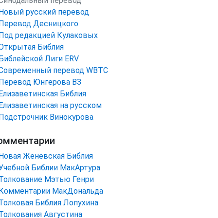
Синодальный перевод
Новый русский перевод
Перевод Десницкого
Под редакцией Кулаковых
Открытая Библия
Библейской Лиги ERV
Cовременный перевод WBTC
Перевод Юнгерова ВЗ
Елизаветинская Библия
Елизаветинская на русском
Подстрочник Винокурова
омментарии
Новая Женевская Библия
Учебной Библии МакАртура
Толкование Мэтью Генри
Комментарии МакДональда
Толковая Библия Лопухина
Толкования Августина