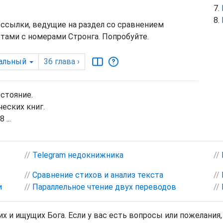
 ссылки, ведущие на раздел со сравнением
тами с номерами Стронга. Попробуйте.
альный
36
глава
›
остояние.
еских книг.
 ...
//
Telegram недокнижника
//
//
Сравнение стихов и анализ текста
//
и
//
Параллельное чтение двух переводов
//
х и ищущих Бога. Если у вас есть вопросы или пожелания