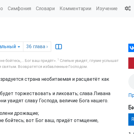
ио
Симфония
Словари
Комментарии
Изучение
альный
36
глава
›
5
не бойтесь,... Бог ваш придёт».
Слепые увидят, глухие услышат
 святым. Возвратятся избавленные Господом.
озрадуется страна необитаемая и расцветёт как
 будет торжествовать и ликовать; слава Ливана
Пр
они увидят славу Господа, величие Бога нашего.
Б
колени дрожащие;
е бойтесь; вот Бог ваш, придёт отмщение,