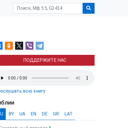
ПОДДЕРЖИТЕ НАС
ослушать всю книгу
иблии
RU
BY
UA
EN
DE
GR
LAT
●