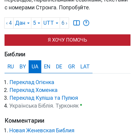
с номерами Стронга. Попробуйте.
‹ 4
Дан
5
UTT
6
›
Я ХОЧУ ПОМОЧЬ
Библии
RU
BY
UA
EN
DE
GR
LAT
Переклад Огієнка
Переклад Хоменка
Переклад Куліша та Пулюя
●
Українська Біблія. Турконяк
Комментарии
Новая Женевская Библия