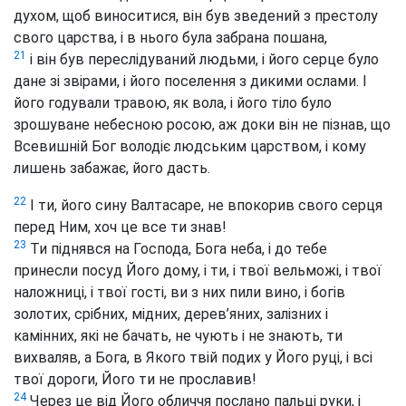
духом, щоб виноситися, він був зведений з престолу
свого царства, і в нього була забрана пошана,
21
і він був переслідуваний людьми, і його серце було
дане зі звірами, і його поселення з дикими ослами. І
його годували травою, як вола, і його тіло було
зрошуване небесною росою, аж доки він не пізнав, що
Всевишній Бог володіє людським царством, і кому
лишень забажає, його дасть.
22
І ти, його сину Валтасаре, не впокорив свого серця
перед Ним, хоч це все ти знав!
23
Ти піднявся на Господа, Бога неба, і до тебе
принесли посуд Його дому, і ти, і твої вельможі, і твої
наложниці, і твої гості, ви з них пили вино, і богів
золотих, срібних, мідних, дерев’яних, залізних і
камінних, які не бачать, не чують і не знають, ти
вихваляв, а Бога, в Якого твій подих у Його руці, і всі
твої дороги, Його ти не прославив!
24
Через це від Його обличчя послано пальці руки, і