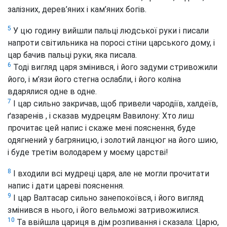
залізних, дерев’яних і кам’яних богів.
5
У цю годину вийшли пальці людської руки і писали
напроти світильника на поросі стіни царського дому, і
цар бачив пальці руки, яка писала.
6
Тоді вигляд царя змінився, і його задуми стривожили
його, і м’язи його стегна ослабли, і його коліна
вдарялися одне в одне.
7
І цар сильно закричав, щоб привели чародіїв, халдеїв,
ґазаренів
, і сказав мудрецям Вавилону: Хто лиш
прочитає цей напис і скаже мені пояснення, буде
одягнений у багряницю, і золотий ланцюг на його шию,
і буде третім володарем у моєму царстві!
8
І входили всі мудреці царя, але не могли прочитати
напис і дати цареві пояснення.
9
І цар Валтасар сильно занепокоївся, і його вигляд
змінився в нього, і його вельможі затривожилися.
10
Та ввійшла цариця в дім розпивання і сказала: Царю,