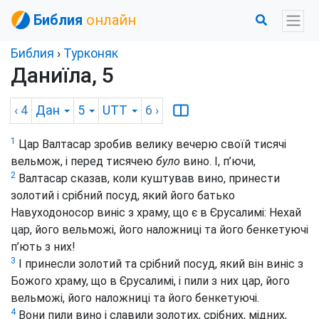
Библия
онлайн
Библия
›
Турконяк
Даниїла, 5
‹ 4
Дан
5
UTT
6
›
1
Цар Валтасар зробив велику вечерю своїй тисячі
вельмож, і перед тисячею
було
вино. І, п’ючи,
2
Валтасар сказав, коли куштував вино, принести
золотий і срібний посуд, який його батько
Навуходоносор виніс з храму, що є в Єрусалимі: Нехай
цар, його вельможі, його наложниці та його бенкетуючі
п’ють з них!
3
І принесли золотий та срібний посуд, який він виніс з
Божого храму, що в Єрусалимі, і пили з них цар, його
вельможі, його наложниці та його бенкетуючі.
4
Вони пили вино і славили золотих, срібних, мідних,