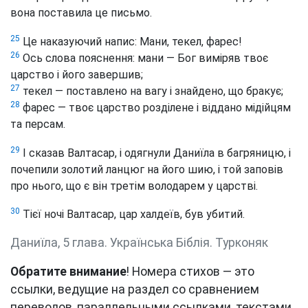
вона поставила це письмо.
25
Це наказуючий напис: Мани, текел, фарес!
26
Ось слова пояснення: мани — Бог виміряв твоє
царство і його завершив;
27
текел — поставлено на вагу і знайдено, що бракує;
28
фарес — твоє царство розділене і віддано мідійцям
та персам.
29
І сказав Валтасар, і одягнули Даниїла в багряницю, і
почепили золотий ланцюг на його шию, і той заповів
про нього, що є він третім володарем у царстві.
30
Тієї ночі Валтасар, цар халдеїв, був убитий.
Даниїла, 5 глава. Українська Біблія. Турконяк
Обратите внимание
! Номера стихов — это
ссылки, ведущие на раздел со сравнением
переводов, параллельными ссылками, текстами