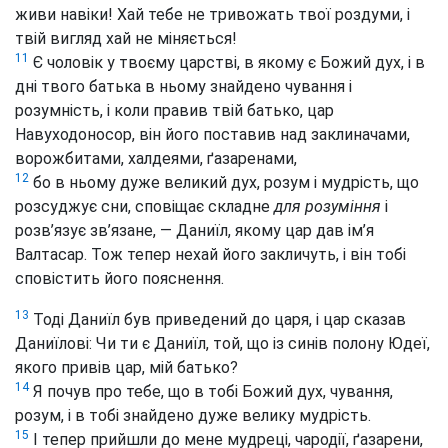
живи навіки! Хай тебе не тривожать твої роздуми, і
твій вигляд хай не міняється!
11
Є чоловік у твоєму царстві, в якому є Божий дух, і в
дні твого батька в ньому знайдено чування і
розумність, і коли правив твій батько, цар
Навуходоносор, він його поставив над заклиначами,
ворожбитами, халдеями, ґазаренами,
12
бо в ньому дуже великий дух, розум і мудрість, що
розсуджує сни, сповіщає складне
для розуміння
і
розв’язує зв’язане, — Даниїл, якому цар дав ім’я
Валтасар. Тож тепер нехай його закличуть, і він тобі
сповістить його пояснення.
13
Тоді Даниїл був приведений до царя, і цар сказав
Даниїлові: Чи ти є Даниїл, той, що із синів полону Юдеї,
якого привів цар, мій батько?
14
Я почув про тебе, що в тобі Божий дух, чування,
розум, і в тобі знайдено дуже велику мудрість.
15
І тепер прийшли до мене мудреці, чародії, ґазарени,