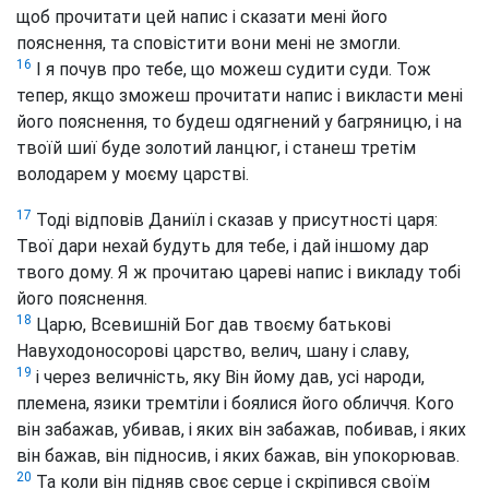
щоб прочитати цей напис і сказати мені його
пояснення, та сповістити вони мені не змогли.
16
І я почув про тебе, що можеш судити суди. Тож
тепер, якщо зможеш прочитати напис і викласти мені
його пояснення, то будеш одягнений у багряницю, і на
твоїй шиї буде золотий ланцюг, і станеш третім
володарем у моєму царстві.
17
Тоді відповів Даниїл і сказав у присутності царя:
Твої дари нехай будуть для тебе, і дай іншому дар
твого дому. Я ж прочитаю цареві напис і викладу тобі
його пояснення.
18
Царю, Всевишній Бог дав твоєму батькові
Навуходоносорові царство, велич, шану і славу,
19
і через величність, яку Він йому дав, усі народи,
племена, язики тремтіли і боялися його обличчя. Кого
він забажав, убивав, і яких він забажав, побивав, і яких
він бажав, він підносив, і яких бажав, він упокорював.
20
Та коли він підняв своє серце і скріпився своїм