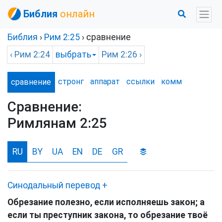
Библия
онлайн
Библия
›
Рим
2:25
› сравнение
‹
Рим
2:24
выбрать
Рим
2:26 ›
стронг
аппарат
ссылки
комм
сравнение
Сравнение:
Римлянам 2:25
RU
BY
UA
EN
DE
GR
Синодальный перевод
+
Обрезание полезно, если исполняешь закон; а
если ты преступник закона, то обрезание твоё