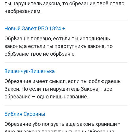
ты нарушитель закона, то обрезание твоё стало
необрезанием.
Новый Завет РБО 1824
+
Обрѣзаніе полезно, естьли ты исполняешь
законъ; а естьли ты преступникъ закона, то
обрѣзаніе твое не обрѣзаніе.
Вишенчук-Вишенька
Обрезание имеет смысл, если ты соблюдаешь
Закон. Но если ты нарушитель Закона, твое
обрезание — одно лишь название.
Библия Скорины
Обрезание убо ползуеть аще законъ храниши •
Аще ли закона преступникъ еси • Обрезание