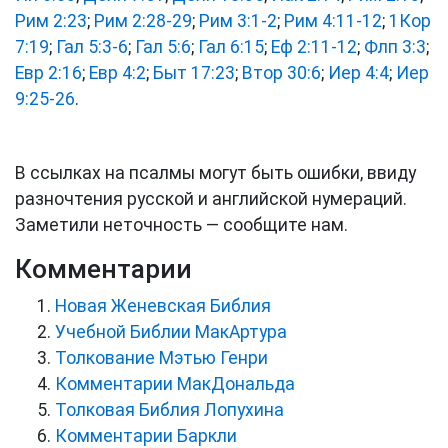
Рим 2:23
;
Рим 2:28-29
;
Рим 3:1-2
;
Рим 4:11-12
;
1Кор
7:19
;
Гал 5:3-6
;
Гал 5:6
;
Гал 6:15
;
Еф 2:11-12
;
Флп 3:3
;
Евр 2:16
;
Евр 4:2
;
Быт 17:23
;
Втор 30:6
;
Иер 4:4
;
Иер
9:25-26
.
В ссылках на псалмы могут быть ошибки, ввиду
разночтения русской и английской нумераций.
Заметили неточность — сообщите нам.
Комментарии
Новая Женевская Библия
Учебной Библии МакАртура
Толкование Мэтью Генри
Комментарии МакДональда
Толковая Библия Лопухина
Комментарии Баркли