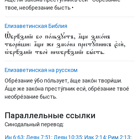
твое, необрезание бысть •
Елизаветинская Библия
Ѡ҆брѣ́занїе бо по́льзꙋетъ, а҆́ще зако́нъ
твори́ши: а҆́ще же зако́на престꙋ́пникъ є҆сѝ,
ѡ҆брѣ́занїе твоѐ неѡбрѣ́занїе бы́сть.
Елизаветинская на русском
Обре́зание у́бо по́льзует, а́ще зако́н твори́ши.
А́ще же зако́на престу́пник еси́, обре́зание твое́
необре́зание бысть.
Параллельные ссылки
Синодальный перевод:
Ин 6:63
;
Деян 7:51
;
Деян 10:35
;
Иак 2:14
;
Рим 2:13
;