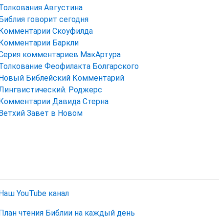
Толкования Августина
Библия говорит сегодня
Комментарии Скоуфилда
Комментарии Баркли
Серия комментариев МакАртура
Толкование Феофилакта Болгарского
Новый Библейский Комментарий
Лингвистический. Роджерс
Комментарии Давида Стерна
Ветхий Завет в Новом
Наш YouTube канал
План чтения Библии на каждый день