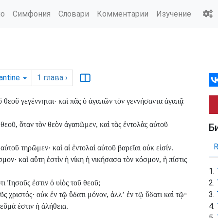
ио
Симфония
Словари
Комментарии
Изучение
antine
1
глава
›
ῦ θεοῦ γεγέννηται· καὶ πᾶς ὁ ἀγαπῶν τὸν γεννήσαντα ἀγαπᾷ
εοῦ, ὅταν τὸν θεὸν ἀγαπῶμεν, καὶ τὰς ἐντολὰς αὐτοῦ
Б
αὐτοῦ τηρῶμεν· καὶ αἱ ἐντολαὶ αὐτοῦ βαρεῖαι οὐκ εἰσίν.
μον· καὶ αὕτη ἐστὶν ἡ νίκη ἡ νικήσασα τὸν κόσμον, ἡ πίστις
τι Ἰησοῦς ἐστιν ὁ υἱὸς τοῦ θεοῦ;
ς χριστός· οὐκ ἐν τῷ ὕδατι μόνον, ἀλλʼ ἐν τῷ ὕδατι καὶ τῷ
*
νεῦμά ἐστιν ἡ ἀλήθεια.