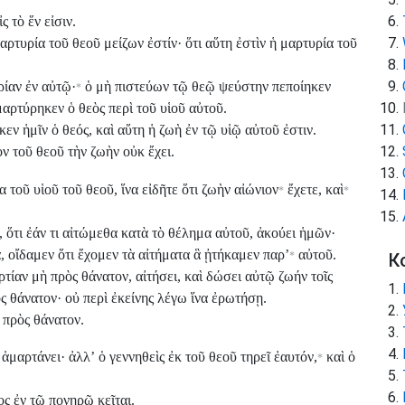
ς τὸ ἕν εἰσιν.
τυρία τοῦ θεοῦ μείζων ἐστίν· ὅτι αὕτη ἐστὶν ἡ μαρτυρία τοῦ
ρίαν ἐν αὐτῷ·
ὁ μὴ πιστεύων τῷ θεῷ ψεύστην πεποίηκεν
*
μαρτύρηκεν ὁ θεὸς περὶ τοῦ υἱοῦ αὐτοῦ.
εν ἡμῖν ὁ θεός, καὶ αὕτη ἡ ζωὴ ἐν τῷ υἱῷ αὐτοῦ ἐστιν.
ὸν τοῦ θεοῦ τὴν ζωὴν οὐκ ἔχει.
α τοῦ υἱοῦ τοῦ θεοῦ, ἵνα εἰδῆτε ὅτι ζωὴν αἰώνιον
ἔχετε, καὶ
*
*
 ὅτι ἐάν τι αἰτώμεθα κατὰ τὸ θέλημα αὐτοῦ, ἀκούει ἡμῶν·
, οἴδαμεν ὅτι ἔχομεν τὰ αἰτήματα ἃ ᾐτήκαμεν παρʼ
αὐτοῦ.
*
К
τίαν μὴ πρὸς θάνατον, αἰτήσει, καὶ δώσει αὐτῷ ζωήν τοῖς
 θάνατον· οὐ περὶ ἐκείνης λέγω ἵνα ἐρωτήσῃ.
 πρὸς θάνατον.
ἁμαρτάνει· ἀλλʼ ὁ γεννηθεὶς ἐκ τοῦ θεοῦ τηρεῖ ἐαυτόν,
καὶ ὁ
*
ς ἐν τῷ πονηρῷ κεῖται.