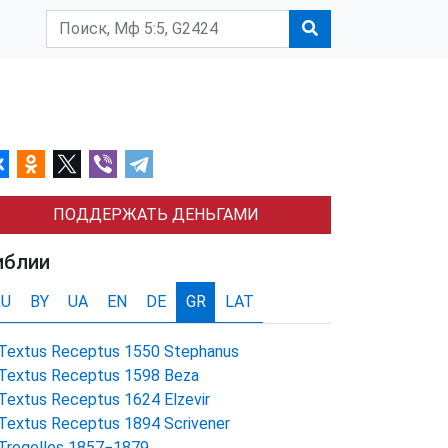
ПОДДЕРЖАТЬ ДЕНЬГАМИ
иблии
RU
BY
UA
EN
DE
GR
LAT
Textus Receptus 1550 Stephanus
Textus Receptus 1598 Beza
Textus Receptus 1624 Elzevir
Textus Receptus 1894 Scrivener
Tregelles 1857−1879