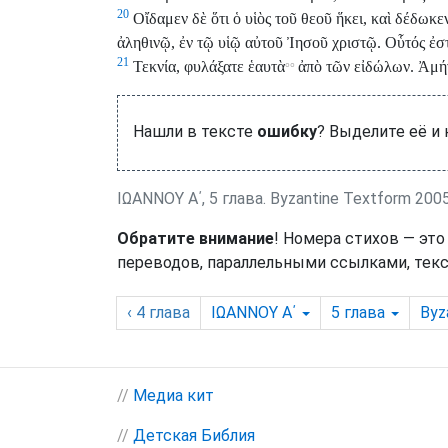
20
Οἴδαμεν δὲ ὅτι ὁ υἱὸς τοῦ θεοῦ ἥκει, καὶ δέδωκε
ἀληθινῷ, ἐν τῷ υἱῷ αὐτοῦ Ἰησοῦ χριστῷ. Οὗτός ἐστ
21
Τεκνία, φυλάξατε ἑαυτὰ
ἀπὸ τῶν εἰδώλων. Ἀμή
°°
Нашли в тексте
ошибку
? Выделите её и
ΙΩΑΝΝΟΥ Α΄, 5 глава. Byzantine Textform 200
Обратите внимание
! Номера стихов — это
переводов, параллельными ссылками, текс
‹ 4
глава
ΙΩΑΝΝΟΥ Α΄
5
глава
Byz
//
Медиа кит
//
Детская Библия