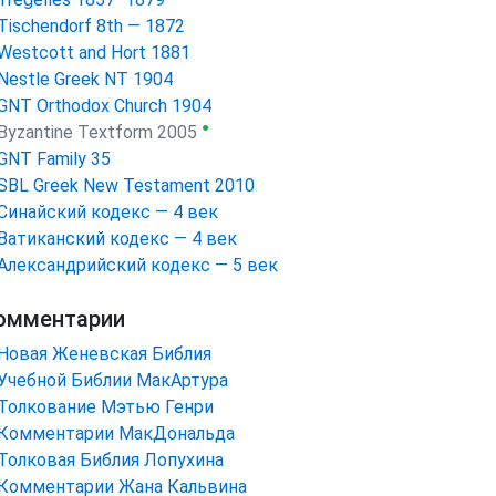
Tischendorf 8th — 1872
Westcott and Hort 1881
Nestle Greek NT 1904
GNT Orthodox Church 1904
●
Byzantine Textform 2005
GNT Family 35
SBL Greek New Testament 2010
Синайский кодекс — 4 век
Ватиканский кодекс — 4 век
Александрийский кодекс — 5 век
омментарии
Новая Женевская Библия
Учебной Библии МакАртура
Толкование Мэтью Генри
Комментарии МакДональда
Толковая Библия Лопухина
Комментарии Жана Кальвина