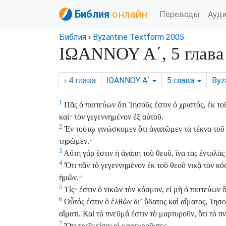
Библия
онлайн
Переводы
Ауд
Библия
›
Byzantine Textform 2005
ΙΩΑΝΝΟΥ Α΄, 5 глава
‹ 4
глава
ΙΩΑΝΝΟΥ Α΄
5
глава
Byz
1
Πᾶς ὁ πιστεύων ὅτι Ἰησοῦς ἐστιν ὁ χριστός, ἐκ το
καὶ
τὸν γεγεννημένον ἐξ αὐτοῦ.
*
2
Ἐν τούτῳ γινώσκομεν ὅτι ἀγαπῶμεν τὰ τέκνα τοῦ θ
τηρῶμεν.
*
3
Αὕτη γάρ ἐστιν ἡ ἀγάπη τοῦ θεοῦ, ἵνα τὰς ἐντολὰς 
4
Ὅτι πᾶν τὸ γεγεννημένον ἐκ τοῦ θεοῦ νικᾷ τὸν κόσ
ἡμῶν.
°°
5
Τίς
ἐστιν ὁ νικῶν τὸν κόσμον, εἰ μὴ ὁ πιστεύων ὅ
*
6
Οὗτός ἐστιν ὁ ἐλθὼν διʼ ὕδατος καὶ αἵματος, Ἰησοῦ
αἵματι. Καὶ τὸ πνεῦμά ἐστιν τὸ μαρτυροῦν, ὅτι τὸ π
7
Ὅτι τρεῖς εἰσιν οἱ μαρτυροῦντες,