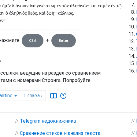
ν ἡμῖν διάνοιαν ἵνα γινώσκωμεν τὸν ἀληθινόν· καὶ ἐσμὲν ἐν τῷ
ιν ὁ ἀληθινὸς θεός, καὶ ζωὴ
αἰώνιος.
°°
ν.
*
 нажмите:
+
Ctrl
Enter
5
 ссылки, ведущие на раздел со сравнением
тами с номерами Стронга. Попробуйте.
antine
1
глава
›
//
Telegram недокнижника
//
//
Сравнение стихов и анализ текста
//