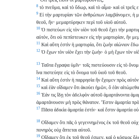
8
τὸ πνεῦμα, καὶ τὸ ὕδωρ, καὶ τὸ αἷμα· καὶ οἱ τρεῖς εἰ
9
Εἰ τὴν μαρτυρίαν τῶν ἀνθρώπων λαμβάνομεν, ἡ μαρ
θεοῦ, ἥν
μεμαρτύρηκεν περὶ τοῦ υἱοῦ αὐτοῦ.
*
10
Ὁ πιστεύων εἰς τὸν υἱὸν τοῦ θεοῦ ἔχει τὴν μαρτυ
αὐτόν, ὅτι οὐ πεπίστευκεν εἰς τὴν μαρτυρίαν, ἣν με
11
Καὶ αὕτη ἐστὶν ἡ μαρτυρία, ὅτι ζωὴν αἰώνιον ἔδωκ
12
Ὁ ἔχων τὸν υἱὸν ἔχει τὴν ζωήν· ὁ μὴ ἔχων τὸν υἱ
13
Ταῦτα ἔγραψα ὑμῖν
τοῖς πιστεύουσιν εἰς τὸ ὄνομ
*
ἵνα πιστεύητε εἰς τὸ ὄνομα τοῦ ὑιοῦ τοῦ θεοῦ.
14
Καὶ αὕτη ἐστὶν ἡ παρρησία ἣν ἔχομεν πρὸς αὐτόν,
15
καὶ ἐὰν οἴδαμεν ὅτι ἀκούει ἡμῶν, ὃ ἐὰν αἰτώμεθα
16
Ἐάν τις ἴδῃ τὸν ἀδελφὸν αὐτοῦ ἁμαρτάνοντα ἁμαρ
ἁμαρτάνουσιν μὴ πρὸς θάνατον. Ἔστιν ἁμαρτία πρὸς
17
Πᾶσα ἀδικία ἁμαρτία ἐστίν· καὶ ἔστιν ἁμαρτία οὐ
18
Οἴδαμεν ὅτι πᾶς ὁ γεγεννημένος ἐκ τοῦ θεοῦ οὐχ 
πονηρὸς οὐχ ἅπτεται αὐτοῦ.
19
Οἴδαμεν ὅτι ἐκ τοῦ θεοῦ ἐσμεν, καὶ ὁ κόσμος ὅλο