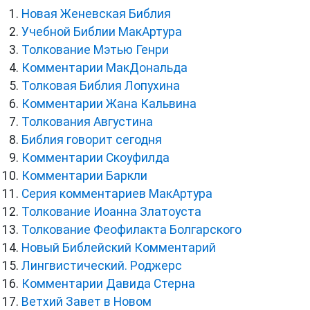
Новая Женевская Библия
Учебной Библии МакАртура
Толкование Мэтью Генри
Комментарии МакДональда
Толковая Библия Лопухина
Комментарии Жана Кальвина
Толкования Августина
Библия говорит сегодня
Комментарии Скоуфилда
Комментарии Баркли
Серия комментариев МакАртура
Толкование Иоанна Златоуста
Толкование Феофилакта Болгарского
Новый Библейский Комментарий
Лингвистический. Роджерс
Комментарии Давида Стерна
Ветхий Завет в Новом