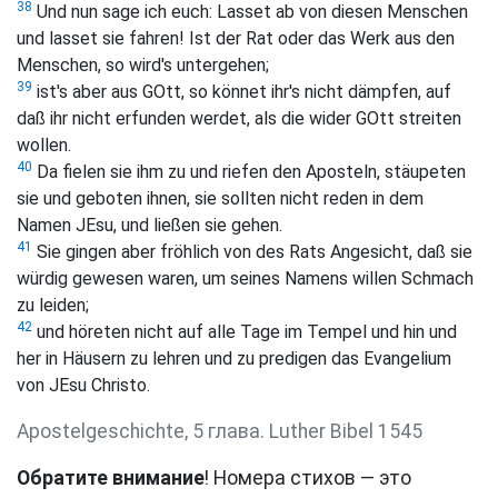
38
Und nun sage ich euch: Lasset ab von diesen Menschen
und lasset sie fahren! Ist der Rat oder das Werk aus den
Menschen, so wird's untergehen;
39
ist's aber aus GOtt, so könnet ihr's nicht dämpfen, auf
daß ihr nicht erfunden werdet, als die wider GOtt streiten
wollen.
40
Da fielen sie ihm zu und riefen den Aposteln, stäupeten
sie und geboten ihnen, sie sollten nicht reden in dem
Namen JEsu, und ließen sie gehen.
41
Sie gingen aber fröhlich von des Rats Angesicht, daß sie
würdig gewesen waren, um seines Namens willen Schmach
zu leiden;
42
und höreten nicht auf alle Tage im Tempel und hin und
her in Häusern zu lehren und zu predigen das Evangelium
von JEsu Christo.
Apostelgeschichte, 5 глава. Luther Bibel 1545
Обратите внимание
! Номера стихов — это