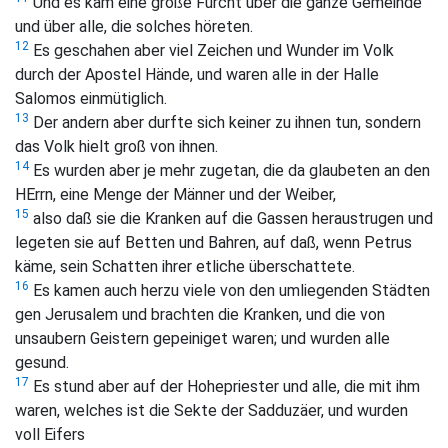
Und es kam eine große Furcht über die ganze Gemeinde
und über alle, die solches höreten.
12
Es geschahen aber viel Zeichen und Wunder im Volk
durch der Apostel Hände, und waren alle in der Halle
Salomos einmütiglich.
13
Der andern aber durfte sich keiner zu ihnen tun, sondern
das Volk hielt groß von ihnen.
14
Es wurden aber je mehr zugetan, die da glaubeten an den
HErrn, eine Menge der Männer und der Weiber,
15
also daß sie die Kranken auf die Gassen heraustrugen und
legeten sie auf Betten und Bahren, auf daß, wenn Petrus
käme, sein Schatten ihrer etliche überschattete.
16
Es kamen auch herzu viele von den umliegenden Städten
gen Jerusalem und brachten die Kranken, und die von
unsaubern Geistern gepeiniget waren; und wurden alle
gesund.
17
Es stund aber auf der Hohepriester und alle, die mit ihm
waren, welches ist die Sekte der Sadduzäer, und wurden
voll Eifers