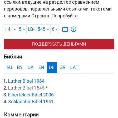
ссылки, ведущие на раздел со сравнением
переводов, параллельными ссылками, текстами
с номерами Стронга. Попробуйте.
‹ 4
5
LB-1545
6
›
ПОДДЕРЖАТЬ ДЕНЬГАМИ
Библии
RU
BY
UA
EN
DE
GR
LAT
Luther Bibel 1984
●
Luther Bibel 1545
Elberfelder Bibel 2006
Schlachter Bibel 1951
Комментарии