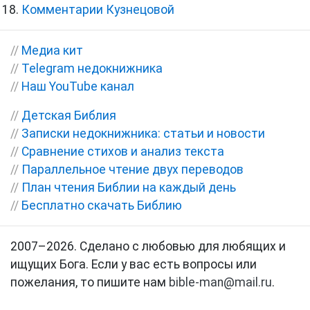
Комментарии Кузнецовой
//
Медиа кит
//
Telegram недокнижника
//
Наш YouTube канал
//
Детская Библия
//
Записки недокнижника: статьи и новости
//
Сравнение стихов и анализ текста
//
Параллельное чтение двух переводов
//
План чтения Библии на каждый день
//
Бесплатно скачать Библию
2007–2026. Сделано с любовью для любящих и
ищущих Бога. Если у вас есть вопросы или
пожелания, то пишите нам
bible-man@mail.ru
.