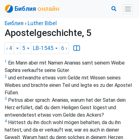
Библия
онлайн
Библия
›
Luther Bibel
Apostelgeschichte, 5
‹ 4
5
LB-1545
6
›
1
Ein Mann aber mit Namen Ananias samt seinem Weibe
Saphira verkaufte seine Güter
2
und entwandte etwas vom Gelde mit Wissen seines
Weibes und brachte einen Teil und legte es zu der Apostel
Füßen.
3
Petrus aber sprach: Ananias, warum hat der Satan dein
Herz erfüllet, daß du dem Heiligen Geist lögest und
entwendetest etwas vom Gelde des Ackers?
4
Hättest du ihn doch wohl mögen behalten, da du ihn
hattest, und da er verkauft war, war es auch in deiner
Gewalt. Warum hast du denn solches in deinem Herzen