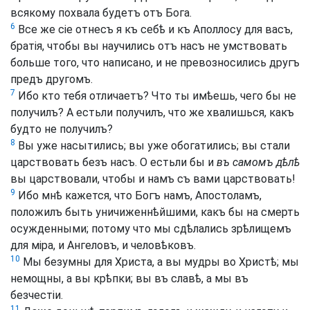
всякому похвала будетъ отъ Бога.
6
Все же сіе отнесъ я къ себѣ и къ Аполлосу для васъ,
братія, чтобы вы научились отъ насъ не умствовать
больше того, что написано, и не превозносились другъ
предъ другомъ.
7
Ибо кто тебя отличаетъ? Что ты имѣешь, чего бы не
получилъ? А естьли получилъ, что же хвалишься, какъ
будто не получилъ?
8
Вы уже насытились; вы уже обогатились; вы стали
царствовать безъ насъ. О естьли бы и
въ самомъ дѣлѣ
вы царствовали, чтобы и намъ съ вами царствовать!
9
Ибо мнѣ кажется, что Богъ намъ, Апостоламъ,
положилъ быть уничиженнѣйшими, какъ бы на смерть
осужденными; потому что мы сдѣлались зрѣлищемъ
для міра, и Ангеловъ, и человѣковъ.
10
Мы безумны для Христа, а вы мудры во Христѣ; мы
немощны, а вы крѣпки; вы въ славѣ, а мы въ
безчестіи.
11