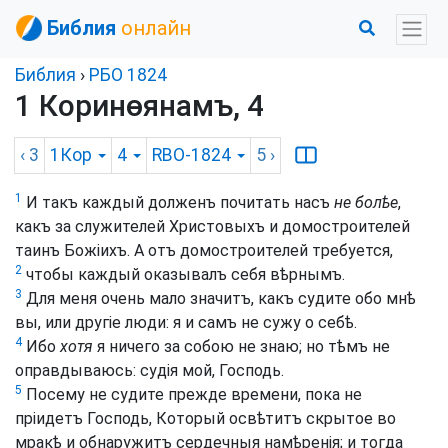
Библия
онлайн
Библия
›
РБО 1824
1 Коринѳянамъ, 4
‹ 3
1Кор
4
RBO-1824
5
›
1
И такъ каждый долженъ почитать насъ
не болѣе
,
какъ за служителей Христовыхъ и домостроителей
таинъ Божіихъ. А отъ домостроителей требуется,
2
чтобы каждый оказывалъ себя вѣрнымъ.
3
Для меня очень мало значитъ, какъ судите обо мнѣ
вы, или другіе люди: я и самъ не сужу о себѣ.
4
Ибо
хотя
я ничего за собою не знаю; но тѣмъ не
оправдываюсь: судія мой, Господь.
5
Посему не судите прежде времени, пока не
пріидетъ Господь, Который освѣтитъ скрытое во
мракѣ и обнаружитъ сердечныя намѣренія; и тогда