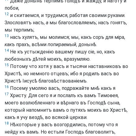
Даже донынѣ терпимъ голодъ и жажду, и наготу и
побои,
12
и скитаемся, и трудимся, работая своими руками.
Злословятъ насъ,
а
мы благословляемъ; насъ гонятъ,
мы терпимъ;
13
насъ хулятъ, мы молимся; мы, какъ соръ для міра,
какъ
прахъ, всѣми
попираемый
, донынѣ.
14
Не къ устыжденію вашему пишу сіе, но, какъ
любезныхъ дѣтей моихъ, вразумляю.
15
Потому что хотя у васъ и тысячи наставниковъ во
Христѣ, но немного отцевъ; ибо я родилъ васъ во
Христѣ Іисусѣ благовѣствованіемъ.
16
Посему умоляю васъ, подражайте мнѣ какъ я
17
Христу. Для сего я
и
послалъ къ вамъ Тимоѳея,
моего возлюбленнаго и вѣрнаго въ Господѣ сына,
который напомнитъ вамъ о путяхъ моихъ во Христѣ,
какъ я учу вездѣ, во всякой церкви.
18
Нѣкоторые у васъ возгордились, потому что я
нейду къ вамъ. Но естьли Господь благоволитъ,