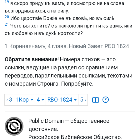
19
я скоро приду къ вамъ, и посмотрю не на слова
возгордившихся, а на силу.
20
Ибо царствіе Божіе не въ словѣ, но въ силѣ.
21
Чего вы хотите? съ палкою ли притти къ вамъ, или
съ любовію и въ духѣ кротости?
1 Коринѳянамъ, 4 глава. Новый Завет РБО 1824
Обратите внимание
! Номера стихов — это
ссылки, ведущие на раздел со сравнением
переводов, параллельными ссылками, текстами
с номерами Стронга. Попробуйте.
‹ 3
1Кор
4
RBO-1824
5
›
Public Domain — общественное
достояние.
Российское Библейское Общество.