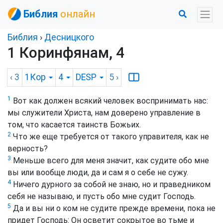
Библия
онлайн
Библия
›
Десницкого
1 Коринфянам, 4
‹ 3
1Кор
4
DESP
5
›
1
Вот как должен всякий человек воспринимать нас:
мы служители Христа, нам доверено управление в
том, что касается таинств Божьих.
2
Что же еще требуется от такого управителя, как не
верность?
3
Меньше всего для меня значит, как судите обо мне
вы или вообще люди, да и сам я о себе не сужу.
4
Ничего дурного за собой не знаю, но и праведником
себя не называю, и пусть обо мне судит Господь.
5
Да и вы ни о ком не судите прежде времени, пока не
придет Господь: Он осветит сокрытое во тьме и