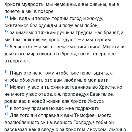
Христе мудрость, мы немощны, а вы сильны, вы в
почете, а мы в позоре.
11
Мы ведь и теперь терпим голод и жажду,
скитаемся без одежды и получаем побои,
12
занимаемся тяжким ручным трудом. Нас бранят, а
мы благословляем, преследуют — а мы терпим,
13
бесчестят — а мы отвечаем приветливо. Мы стали
для этого мира словно отбросы, нас и теперь все
отвергают.
14
Пишу это не к тому, чтобы вас пристыдить, а
чтобы объяснить это вам, любимые мои дети!
15
Может, у вас и тысячи наставников во Христе, но
не много у вас отцов, а я, проповедуя Евангелие,
родил вас к новой жизни для Христа Иисуса
16
и потому призываю вас мне подражать.
17
Для того я и отправил к вам Тимофея
, моего
*
возлюбленного сына, верного Господу, чтобы он
рассказал, как я следую за Христом Иисусом. Именно