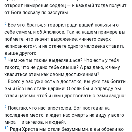
откроет намерения сердец — и каждый тогда получит
от Бога похвалу по заслугам.
6
Всё это, братья, я говорил ради вашей пользы и о
себе самом, и об Аполлосе. Так на нашем примере вы
поймете, что значит выражение: «ничего сверх
написанного»
, и не станете одного человека ставить
*
выше другого.
7
Чем же ты таким выделяешься? Что есть у тебя
такого, что не дано тебе свыше? А раз дано, к чему
хвалиться этим как своим достижением?
8
Всего у вас уже есть в достатке, вы уже так богаты,
вы и без нас стали царями! О если бы и вправду вы
стали царями, чтоб и нам царствовать с вами заодно!
9
Полагаю, что нас, апостолов, Бог поставил на
последнее место, и ждет нас смерть на виду у всего
мира — и ангелов, и людей
.
*
10
Ради Христа мы стали безумными, а вы обрели во