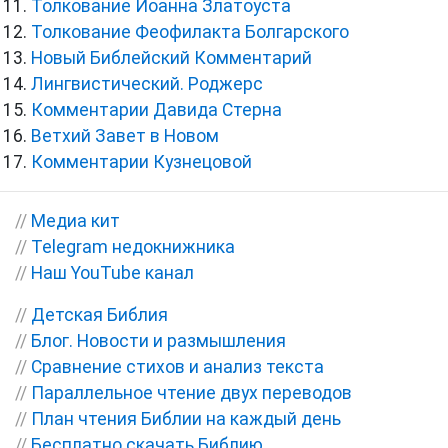
Толкование Иоанна Златоуста
Толкование Феофилакта Болгарского
Новый Библейский Комментарий
Лингвистический. Роджерс
Комментарии Давида Стерна
Ветхий Завет в Новом
Комментарии Кузнецовой
//
Медиа кит
//
Telegram недокнижника
//
Наш YouTube канал
//
Детская Библия
//
Блог. Новости и размышления
//
Сравнение стихов и анализ текста
//
Параллельное чтение двух переводов
//
План чтения Библии на каждый день
//
Бесплатно скачать Библию