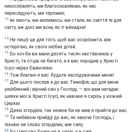
лихосло́влять, ми благословляємо; як нас
переслідують, ми те́рпимо;
13
як лають, ми молимось; ми стали, як сміття́
те
для
світу, аж досі ми всім, як
ті
ви́кидки!
14
Не пишу́ це для то́го, щоб вас осоро́мити, але
остерігаю, як своїх лю́бих дітей.
15
Бо хоч би ви мали десять тисяч наста́вників у
Христі, та отців не багато; а я вас породив у Христі
Ісусі через Єва́нгелію.
16
Тож благаю я вас: будьте наслі́дувачами мене!
17
Для цього послав я до вас Тимофі́я, що для мене
улю́блений і вірний син у Господі, — він вам нагадає
шляхи мої в Христі Ісусі, як навчаю я скрізь у кожній
Церкві.
18
Деякі згорділи, так немов би не мав я прийти до вас.
19
Та неба́вом прийду́ до вас, як захоче Господь, і
пізна́ю не слово згорділих, але силу.
20
Бо Царство Боже не в слові, а в силі.