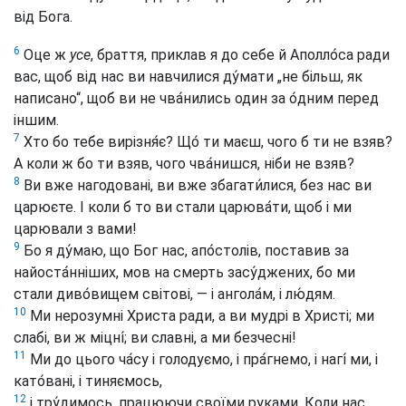
від Бога.
6
Оце ж
усе
, браття, приклав я до себе й Аполло́са ради
вас, щоб від нас ви навчилися ду́мати „не більш, як
написано“, щоб ви не чва́нились один за о́дним перед
іншим.
7
Хто бо тебе вирізня́є? Що́ ти маєш, чого б ти не взяв?
А коли ж бо ти взяв, чого чва́нишся, ніби не взяв?
8
Ви вже нагодовані, ви вже збагати́лися, без нас ви
царюєте. І коли б то ви стали царюва́ти, щоб і ми
царювали з вами!
9
Бо я ду́маю, що Бог нас, апо́столів, поставив за
найоста́нніших, мов на смерть засу́джених, бо ми
стали диво́вищем світові, — і ангола́м, і лю́дям.
10
Ми нерозумні Христа ради, а ви мудрі в Христі; ми
слабі, ви ж міцні́; ви славні, а ми безчесні!
11
Ми до цього ча́су і голодуємо, і пра́гнемо, і нагі́ ми, і
като́вані, і тиняємось,
12
і тру́димось, працюючи своїми руками. Коли нас