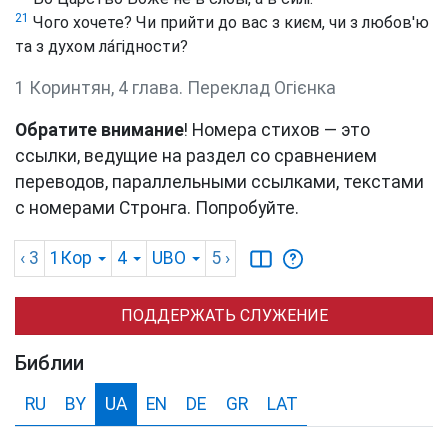
21
Чого хочете? Чи прийти до вас з києм, чи з любов'ю
та з духом ла́гідности?
1 Коринтян, 4 глава. Переклад Огієнка
Обратите внимание
! Номера стихов — это
ссылки, ведущие на раздел со сравнением
переводов, параллельными ссылками, текстами
с номерами Стронга. Попробуйте.
‹ 3
1Кор
4
UBO
5
›
ПОДДЕРЖАТЬ СЛУЖЕНИЕ
Библии
RU
BY
UA
EN
DE
GR
LAT