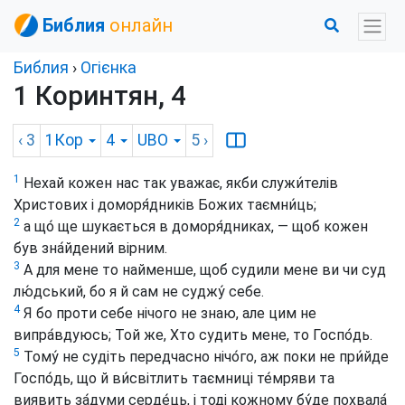
Библия
онлайн
Библия
›
Огієнка
1 Коринтян, 4
‹ 3
1Кор
4
UBO
5
›
1
Нехай кожен нас так уважає, якби служи́телів
Христових і доморя́дників Божих таємни́ць;
2
а що́ ще шукається в доморя́дниках, — щоб кожен
був зна́йдений вірним.
3
А для мене то найменше, щоб судили мене ви чи суд
лю́дський, бо я й сам не суджу́ себе.
4
Я бо проти себе нічого не знаю, але цим не
випра́вдуюсь; Той же, Хто судить мене, то Госпо́дь.
5
Тому́ не судіть передчасно нічо́го, аж поки не при́йде
Госпо́дь, що й ви́світлить таємниці те́мряви та
виявить за́думи серде́ць, і тоді кожному бу́де похвала́