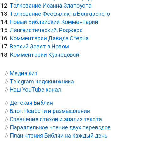
Толкование Иоанна Златоуста
Толкование Феофилакта Болгарского
Новый Библейский Комментарий
Лингвистический. Роджерс
Комментарии Давида Стерна
Ветхий Завет в Новом
Комментарии Кузнецовой
//
Медиа кит
//
Telegram недокнижника
//
Наш YouTube канал
//
Детская Библия
//
Блог. Новости и размышления
//
Сравнение стихов и анализ текста
//
Параллельное чтение двух переводов
//
План чтения Библии на каждый день