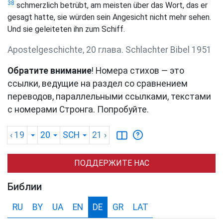
38
schmerzlich betrübt, am meisten über das Wort, das er
gesagt hatte, sie würden sein Angesicht nicht mehr sehen.
Und sie geleiteten ihn zum Schiff.
Apostelgeschichte, 20 глава. Schlachter Bibel 1951
Обратите внимание
! Номера стихов — это
ссылки, ведущие на раздел со сравнением
переводов, параллельными ссылками, текстами
с номерами Стронга. Попробуйте.
‹ 19
20
SCH
21
›
ПОДДЕРЖИТЕ НАС
Библии
RU
BY
UA
EN
DE
GR
LAT