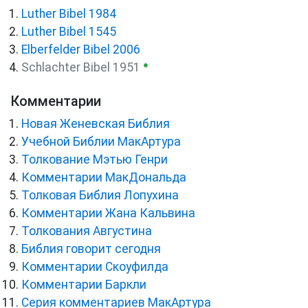
Luther Bibel 1984
Luther Bibel 1545
Elberfelder Bibel 2006
●
Schlachter Bibel 1951
Комментарии
Новая Женевская Библия
Учебной Библии МакАртура
Толкование Мэтью Генри
Комментарии МакДональда
Толковая Библия Лопухина
Комментарии Жана Кальвина
Толкования Августина
Библия говорит сегодня
Комментарии Скоуфилда
Комментарии Баркли
Серия комментариев МакАртура