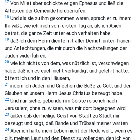
17
Von Milet aber schickte er gen Ephesus und ließ die
Ältesten der Gemeinde herüberrufen.
18
Und als sie zu ihm gekommen waren, sprach er zu ihnen:
Ihr wißt, wie ich mich vom ersten Tag an, als ich Asien
betrat, die ganze Zeit unter euch verhalten habe,
19
daß ich dem Herrn diente mit aller Demut, unter Tränen
und Anfechtungen, die mir durch die Nachstellungen der
Juden widerfuhren;
20
wie ich nichts von dem, was nützlich ist, verschwiegen
habe, daß ich es euch nicht verkündigt und gelehrt hätte,
öffentlich und in den Häusern,
21
indem ich Juden und Griechen die Buße zu Gott und den
Glauben an unsern Herrn Jesus Christus bezeugt habe.
22
Und nun siehe, gebunden im Geiste reise ich nach
Jerusalem, ohne zu wissen, was mir dort begegnen wird,
23
außer daß der heilige Geist von Stadt zu Stadt mir
bezeugt und sagt, daß Bande und Trübsal meiner warten.
24
Aber ich halte mein Leben nicht der Rede wert, wenn es
gilt, meinen Lauf und den Dienst zu vollenden, den ich von