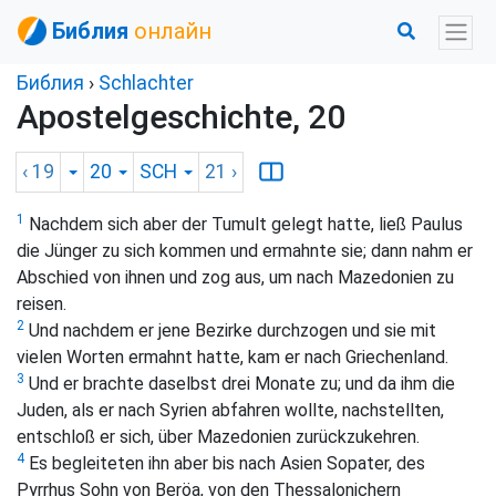
Библия
онлайн
Библия
›
Schlachter
Apostelgeschichte, 20
‹ 19
20
SCH
21
›
1
Nachdem sich aber der Tumult gelegt hatte, ließ Paulus
die Jünger zu sich kommen und ermahnte sie; dann nahm er
Abschied von ihnen und zog aus, um nach Mazedonien zu
reisen.
2
Und nachdem er jene Bezirke durchzogen und sie mit
vielen Worten ermahnt hatte, kam er nach Griechenland.
3
Und er brachte daselbst drei Monate zu; und da ihm die
Juden, als er nach Syrien abfahren wollte, nachstellten,
entschloß er sich, über Mazedonien zurückzukehren.
4
Es begleiteten ihn aber bis nach Asien Sopater, des
Pyrrhus Sohn von Beröa, von den Thessalonichern