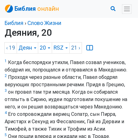
Библия
онлайн
Библия
›
Слово Жизни
Деяния, 20
‹ 19
Деян
20
RSZ
21
›
1
Когда беспорядки утихли, Павел созвал учеников,
ободрил их, попрощался и отправился в Македонию.
2
Проходя через разные области, Павел ободрял
верующих пространными речами. Придя в Грецию,
3
он провел там три месяца. Когда он собирался
отплыть в Сирию, иудеи подготовили покушение на
него, и он решил возвращаться через Македонию.
4
Его сопровождали вериец Сопатр, сын Пирра,
Aристарх и Секунд из Фессалоник, Гай из Дервии и
Тимофей, а также Тихик и Трофим из Aсии.
5
Они пошли вперед и ожидали нас в Троаде.