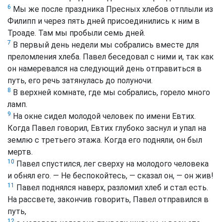
6
Мы же после праздника Пресных хлебов отплыли из
Филипп и через пять дней присоединились к ним в
Троаде. Там мы пробыли семь дней.
7
В первый день недели мы собрались вместе для
преломления хлеба. Павел беседовал с ними и, так как
он намеревался на следующий день отправиться в
путь, его речь затянулась до полуночи.
8
В верхней комнате, где мы собрались, горело много
ламп.
9
На окне сидел молодой человек по имени Евтих.
Когда Павел говорил, Евтих глубоко заснул и упал на
землю с третьего этажа. Когда его подняли, он был
мертв.
10
Павел спустился, лег сверху на молодого человека
и обнял его. — Не беспокойтесь, — сказал он, — он жив!
11
Павел поднялся наверх, разломил хлеб и стал есть.
На рассвете, закончив говорить, Павел отправился в
путь,
12