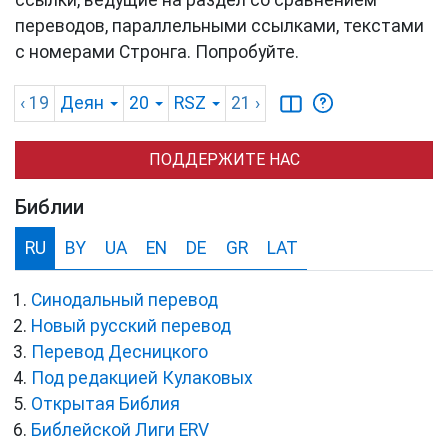
ссылки, ведущие на раздел со сравнением
переводов, параллельными ссылками, текстами
с номерами Стронга. Попробуйте.
‹ 19
Деян
20
RSZ
21
›
ПОДДЕРЖИТЕ НАС
Библии
RU
BY
UA
EN
DE
GR
LAT
Синодальный перевод
Новый русский перевод
Перевод Десницкого
Под редакцией Кулаковых
Открытая Библия
Библейской Лиги ERV