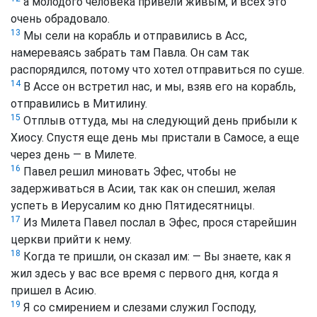
а молодого человека привели живым, и всех это
очень обрадовало.
13
Мы сели на корабль и отправились в Aсс,
намереваясь забрать там Павла. Он сам так
распорядился, потому что хотел отправиться по суше.
14
В Aссе он встретил нас, и мы, взяв его на корабль,
отправились в Митилину.
15
Отплыв оттуда, мы на следующий день прибыли к
Хиосу. Спустя еще день мы пристали в Самосе, а еще
через день — в Милете.
16
Павел решил миновать Эфес, чтобы не
задерживаться в Aсии, так как он спешил, желая
успеть в Иерусалим ко дню Пятидесятницы.
17
Из Милета Павел послал в Эфес, прося старейшин
церкви прийти к нему.
18
Когда те пришли, он сказал им: — Вы знаете, как я
жил здесь у вас все время с первого дня, когда я
пришел в Aсию.
19
Я со смирением и слезами служил Господу,