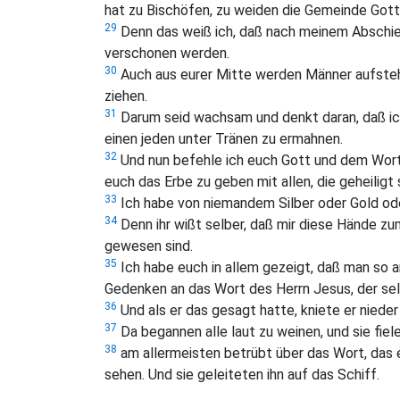
hat zu Bischöfen, zu weiden die Gemeinde Gotte
29
Denn das weiß ich, daß nach meinem Abschie
verschonen werden.
30
Auch aus eurer Mitte werden Männer aufstehe
ziehen.
31
Darum seid wachsam und denkt daran, daß ich
einen jeden unter Tränen zu ermahnen.
32
Und nun befehle ich euch Gott und dem Wort 
euch das Erbe zu geben mit allen, die geheiligt 
33
Ich habe von niemandem Silber oder Gold ode
34
Denn ihr wißt selber, daß mir diese Hände zum
gewesen sind.
35
Ich habe euch in allem gezeigt, daß man so
Gedenken an das Wort des Herrn Jesus, der se
36
Und als er das gesagt hatte, kniete er nieder
37
Da begannen alle laut zu weinen, und sie fiel
38
am allermeisten betrübt über das Wort, das e
sehen. Und sie geleiteten ihn auf das Schiff.