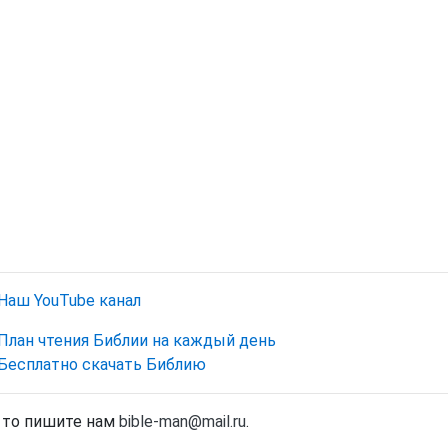
Наш YouTube канал
План чтения Библии на каждый день
Бесплатно скачать Библию
, то пишите нам
bible-man@mail.ru
.