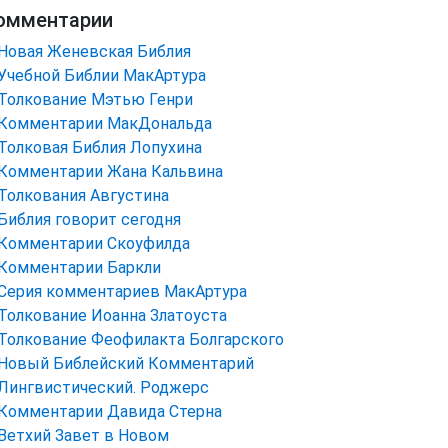
омментарии
Новая Женевская Библия
Учебной Библии МакАртура
Толкование Мэтью Генри
Комментарии МакДональда
Толковая Библия Лопухина
Комментарии Жана Кальвина
Толкования Августина
Библия говорит сегодня
Комментарии Скоуфилда
Комментарии Баркли
Серия комментариев МакАртура
Толкование Иоанна Златоуста
Толкование Феофилакта Болгарского
Новый Библейский Комментарий
Лингвистический. Роджерс
Комментарии Давида Стерна
Ветхий Завет в Новом