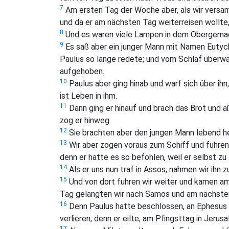
7
Am ersten Tag der Woche aber, als wir versam
und da er am nächsten Tag weiterreisen wollte,
8
Und es waren viele Lampen in dem Obergemac
9
Es saß aber ein junger Mann mit Namen Eutychu
Paulus so lange redete; und vom Schlaf überwäl
aufgehoben.
10
Paulus aber ging hinab und warf sich über ih
ist Leben in ihm.
11
Dann ging er hinauf und brach das Brot und aß
zog er hinweg.
12
Sie brachten aber den jungen Mann lebend he
13
Wir aber zogen voraus zum Schiff und fuhren
denn er hatte es so befohlen, weil er selbst zu
14
Als er uns nun traf in Assos, nahmen wir ihn 
15
Und von dort fuhren wir weiter und kamen a
Tag gelangten wir nach Samos und am nächsten
16
Denn Paulus hatte beschlossen, an Ephesus v
verlieren; denn er eilte, am Pfingsttag in Jeru
17