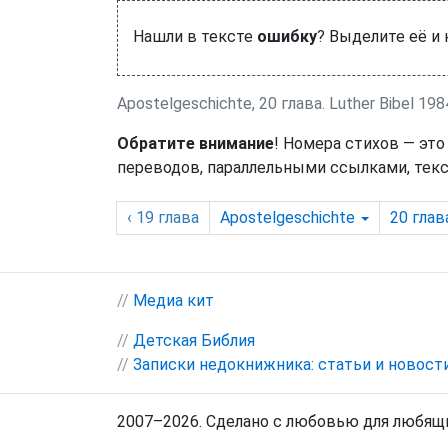
Нашли в тексте
ошибку
? Выделите её и
Apostelgeschichte, 20 глава. Luther Bibel 198
Обратите внимание
! Номера стихов — это
переводов, параллельными ссылками, текс
‹ 19
глава
Apostelgeschichte
20
глав
//
Медиа кит
//
Детская Библия
//
Записки недокнижника: статьи и новост
2007–2026. Сделано с любовью для любящи