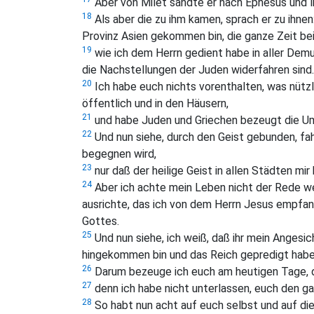
Aber von Milet sandte er nach Ephesus und l
18
Als aber die zu ihm kamen, sprach er zu ihnen: 
Provinz Asien gekommen bin, die ganze Zeit bei
19
wie ich dem Herrn gedient habe in aller Demu
die Nachstellungen der Juden widerfahren sind.
20
Ich habe euch nichts vorenthalten, was nützli
öffentlich und in den Häusern,
21
und habe Juden und Griechen bezeugt die Um
22
Und nun siehe, durch den Geist gebunden, fah
begegnen wird,
23
nur daß der heilige Geist in allen Städten m
24
Aber ich achte mein Leben nicht der Rede we
ausrichte, das ich von dem Herrn Jesus empfa
Gottes.
25
Und nun siehe, ich weiß, daß ihr mein Angesich
hingekommen bin und das Reich gepredigt habe
26
Darum bezeuge ich euch am heutigen Tage, daß
27
denn ich habe nicht unterlassen, euch den g
28
So habt nun acht auf euch selbst und auf die