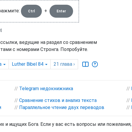
 нажмите:
+
Ctrl
Enter
4
 ссылки, ведущие на раздел со сравнением
тами с номерами Стронга. Попробуйте.
а
Luther Bibel 84
21
глава
›
//
Telegram недокнижника
//
//
Сравнение стихов и анализ текста
//
и
//
Параллельное чтение двух переводов
//
х и ищущих Бога. Если у вас есть вопросы или пожелания