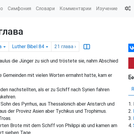
ио
Симфония
Словари
Комментарии
Изучение
 глава
а
Luther Bibel 84
21
глава
›
ulus die Jünger zu sich und tröstete sie, nahm Abschied
e Gemeinden mit vielen Worten ermahnt hatte, kam er
Б
den nachstellten, als er zu Schiff nach Syrien fahren
ukehren.
 Sohn des Pyrrhus, aus Thessalonich aber Aristarch und
us der Provinz Asien aber Tychikus und Trophimus.
Troas.
rten Brote mit dem Schiff von Philippi ab und kamen am
rt sieben Tage.