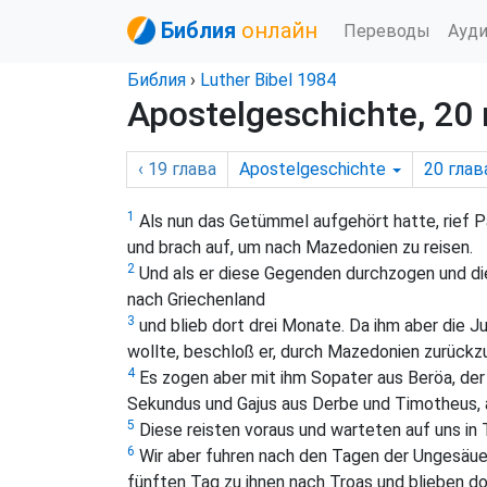
Библия
онлайн
Переводы
Ауд
Библия
›
Luther Bibel 1984
Apostelgeschichte, 20
‹ 19
глава
Apostelgeschichte
20
глав
1
Als nun das Getümmel aufgehört hatte, rief Pa
und brach auf, um nach Mazedonien zu reisen.
2
Und als er diese Gegenden durchzogen und di
nach Griechenland
3
und blieb dort drei Monate. Da ihm aber die Ju
wollte, beschloß er, durch Mazedonien zurückz
4
Es zogen aber mit ihm Sopater aus Beröa, der
Sekundus und Gajus aus Derbe und Timotheus, a
5
Diese reisten voraus und warteten auf uns in 
6
Wir aber fuhren nach den Tagen der Ungesäue
fünften Tag zu ihnen nach Troas und blieben do