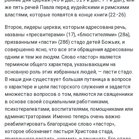
же пять речей Павла перед иудейскими и римскими
властями, которые появятся в конце книги (22−26).
Второе, лидеры церкви, которым адресована речь,
названы «пресвитерами» (17), «блюстителями» (28а),
призванными «пасти» (28б) стадо детей Божьих, и
совершенно ясно, что все эти обращения адресованы
одним и тем же людям. Слово «пастор» является
термином общего характера, указывающим на
основную роль этих избранных людей, — пасти стадо.
В наши дни существует большая путаница в вопросе
о характере и цели пасторского служения и задается
множество вопросов о том, являются ли священники
в основе своей социальными работниками,
психотерапевтами, воспитателями, помощниками или
администраторами. Именно теперь очень важно
реабилитировать благородное слово «пастор»,
которое обозначает пастыря Христова стада,
призванного растить, кормить и защищать Его стадо.