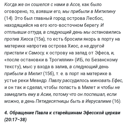
Когда же он сошелся с нами в Ассе,
как было
оговорено,
то, взявши его, мы прибыли в Митилину
(14). Это был главный город острова Лесбос,
находящийся на его юго-восточном берегу.
И
отплывши оттуда, в следующий день мы остановились
против Хиоса
(15а), то есть бросили якорь в порту на
материке напротив острова Хиос,
а на другой
пристали к Самосу,
к острову на запад от Эфеса, и,
«после остановки в Трогиллии» (ИБ, по Безанскому
тексту), мыс у входа в залив,
в следующий день
прибыли в Милит
(15б), т. е. в порт на материке в
устье реки Меандр.
Павлу рассудилось миновать Ефес,
и он так и сделал, чтобы попасть в Милет и
чтобы не
замедлить ему в Асии, потому что он поспешал, если
можно, в день Пятидесятницы быть в Иерусалиме
(16).
4. Обращение Павла к старейшинам Эфесской церкви
(20:17−38)