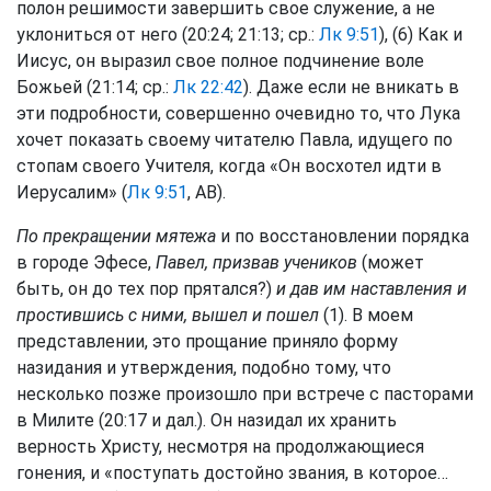
полон решимости завершить свое служение, а не
уклониться от него (20:24; 21:13; ср.:
Лк 9:51
), (6) Как и
Иисус, он выразил свое полное подчинение воле
Божьей (21:14; ср.:
Лк 22:42
). Даже если не вникать в
эти подробности, совершенно очевидно то, что Лука
хочет показать своему читателю Павла, идущего по
стопам своего Учителя, когда «Он восхотел идти в
Иерусалим» (
Лк 9:51
, АВ).
По прекращении мятежа
и по восстановлении порядка
в городе Эфесе,
Павел, призвав учеников
(может
быть, он до тех пор прятался?)
и дав им наставления и
простившись с ними, вышел и пошел
(1). В моем
представлении, это прощание приняло форму
назидания и утверждения, подобно тому, что
несколько позже произошло при встрече с пасторами
в Милите (20:17 и дал.). Он назидал их хранить
верность Христу, несмотря на продолжающиеся
гонения, и «поступать достойно звания, в которое…