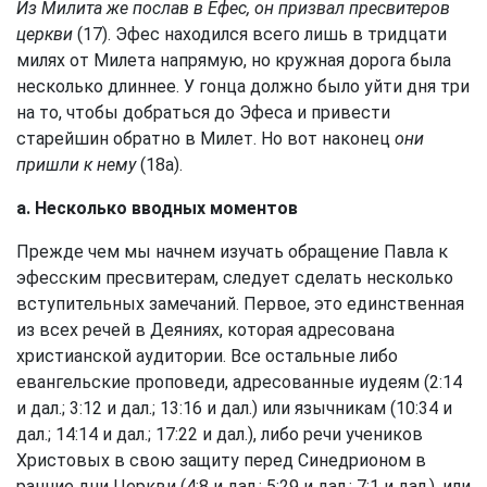
Из Милита же послав в Ефес, он призвал пресвитеров
церкви
(17). Эфес находился всего лишь в тридцати
милях от Милета напрямую, но кружная дорога была
несколько длиннее. У гонца должно было уйти дня три
на то, чтобы добраться до Эфеса и привести
старейшин обратно в Милет. Но вот наконец
они
пришли к нему
(18а).
а. Несколько вводных моментов
Прежде чем мы начнем изучать обращение Павла к
эфесским пресвитерам, следует сделать несколько
вступительных замечаний. Первое, это единственная
из всех речей в Деяниях, которая адресована
христианской аудитории. Все остальные либо
евангельские проповеди, адресованные иудеям (2:14
и дал.; 3:12 и дал.; 13:16 и дал.) или язычникам (10:34 и
дал.; 14:14 и дал.; 17:22 и дал.), либо речи учеников
Христовых в свою защиту перед Синедрионом в
ранние дни Церкви (4:8 и дал.; 5:29 и дал.; 7:1 и дал.), или