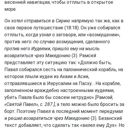
весенней навигации, чтобы отплыть в открытое
море.
Он хотел отправиться в Сирию
напрямую так же, как в
свое первое путешествие (18:18). Он уже собирался
отплыть, когда узнал о заговоре, или «возмущении»,
против него:
по случаю возмущения, сделанного
против него Иудеями, пришло ему на мысль
возвратиться чрез Македонию
(3). Рамсей
представляет эту ситуацию так: «Должно быть,
Павел собирался сесть на паломнический корабль, на
котором плыли иудеи из Ахаии и Асии,
отправлявшиеся в Иерусалим на Пасху… На корабле,
заполненном враждебно настроенными иудеями,
убить Павла было бы совсем нетрудно»
[Рамсей,
«Святой Павел», с. 287.]
, а тело можно было бросить за
борт. Поэтому Павел в последний момент передумал
и решил
возвратиться чрез Македонию
(3). Безанский
текст добавляет, что сделать так «велел ему Дух». Но