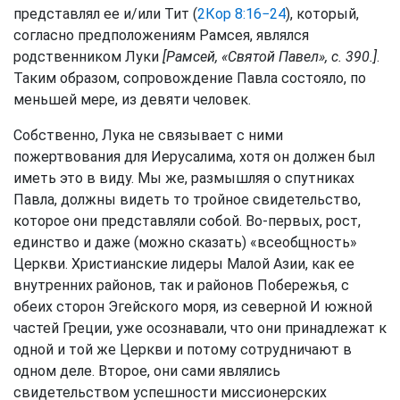
представлял ее и/или Тит (
2Кор 8:16−24
), который,
согласно предположениям Рамсея, являлся
родственником Луки
[Рамсей, «Святой Павел», с. 390.]
.
Таким образом, сопровождение Павла состояло, по
меньшей мере, из девяти человек.
Собственно, Лука не связывает с ними
пожертвования для Иерусалима, хотя он должен был
иметь это в виду. Мы же, размышляя о спутниках
Павла, должны видеть то тройное свидетельство,
которое они представляли собой. Во-первых, рост,
единство и даже (можно сказать) «всеобщность»
Церкви. Христианские лидеры Малой Азии, как ее
внутренних районов, так и районов Побережья, с
обеих сторон Эгейского моря, из северной И южной
частей Греции, уже осознавали, что они принадлежат к
одной и той же Церкви и потому сотрудничают в
одном деле. Второе, они сами являлись
свидетельством успешности миссионерских