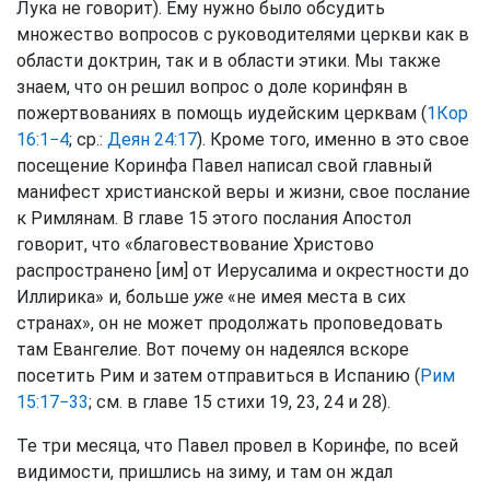
Лука не говорит). Ему нужно было обсудить
множество вопросов с руководителями церкви как в
области доктрин, так и в области этики. Мы также
знаем, что он решил вопрос о доле коринфян в
пожертвованиях в помощь иудейским церквам (
1Кор
16:1−4
; ср.:
Деян 24:17
). Кроме того, именно в это свое
посещение Коринфа Павел написал свой главный
манифест христианской веры и жизни, свое послание
к Римлянам. В главе 15 этого послания Апостол
говорит, что «благовествование Христово
распространено [им] от Иерусалима и окрестности до
Иллирика» и, больше
уже
«не имея места в сих
странах», он не может продолжать проповедовать
там Евангелие. Вот почему он надеялся вскоре
посетить Рим и затем отправиться в Испанию (
Рим
15:17−33
; см. в главе 15 стихи 19, 23, 24 и 28).
Те три месяца, что Павел провел в Коринфе, по всей
видимости, пришлись на зиму, и там он ждал