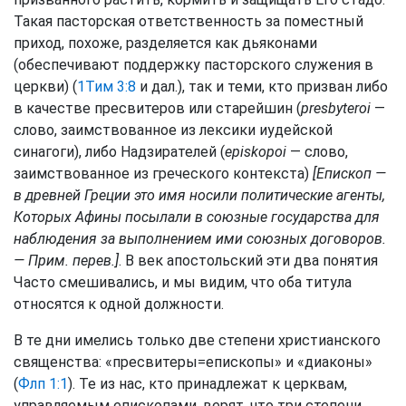
Такая пасторская ответственность за поместный
приход, похоже, разделяется как дьяконами
(обеспечивают поддержку пасторского служения в
церкви) (
1Тим 3:8
и дал.), так и теми, кто призван либо
в качестве пресвитеров или старейшин (
presbyteroi
—
слово, заимствованное из лексики иудейской
синагоги), либо Надзирателей (
episkopoi
— слово,
заимствованное из греческого контекста)
[Епископ —
в древней Греции это имя носили политические агенты,
Которых Афины посылали в союзные государства для
наблюдения за выполнением ими союзных договоров.
— Прим. перев.]
. В век апостольский эти два понятия
Часто смешивались, и мы видим, что оба титула
относятся к одной должности.
В те дни имелись только две степени христианского
священства: «пресвитеры=епископы» и «диаконы»
(
Флп 1:1
). Те из нас, кто принадлежат к церквам,
управляемым епископами, верят, что три степени