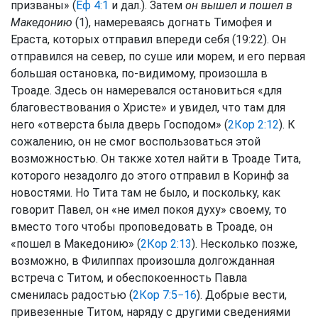
призваны» (
Еф 4:1
и дал.). Затем
он вышел и пошел в
Македонию
(1), намереваясь догнать Тимофея и
Ераста, которых отправил впереди себя (19:22). Он
отправился на север, по суше или морем, и его первая
большая остановка, по-видимому, произошла в
Троаде. Здесь он намеревался остановиться «для
благовествования о Христе» и увидел, что там для
него «отверста была дверь Господом» (
2Кор 2:12
). К
сожалению, он не смог воспользоваться этой
возможностью. Он также хотел найти в Троаде Тита,
которого незадолго до этого отправил в Коринф за
новостями. Но Тита там не было, и поскольку, как
говорит Павел, он «не имел покоя духу» своему, то
вместо того чтобы проповедовать в Троаде, он
«пошел в Македонию» (
2Кор 2:13
). Несколько позже,
возможно, в Филиппах произошла долгожданная
встреча с Титом, и обеспокоенность Павла
сменилась радостью (
2Кор 7:5−16
). Добрые вести,
привезенные Титом, наряду с другими сведениями