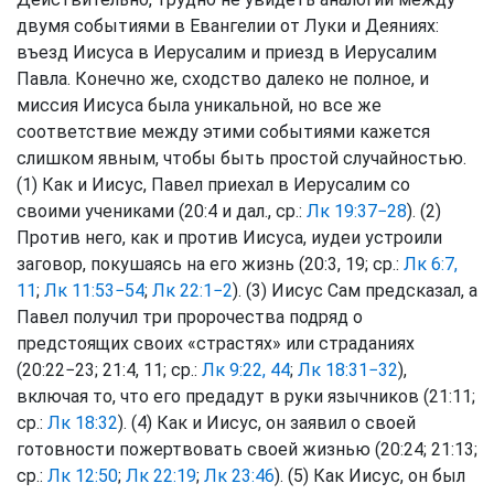
двумя событиями в Евангелии от Луки и Деяниях:
въезд Иисуса в Иерусалим и приезд в Иерусалим
Павла. Конечно же, сходство далеко не полное, и
миссия Иисуса была уникальной, но все же
соответствие между этими событиями кажется
слишком явным, чтобы быть простой случайностью.
(1) Как и Иисус, Павел приехал в Иерусалим со
своими учениками (20:4 и дал., ср.:
Лк 19:37−28
). (2)
Против него, как и против Иисуса, иудеи устроили
заговор, покушаясь на его жизнь (20:3, 19; ср.:
Лк 6:7,
11
;
Лк 11:53−54
;
Лк 22:1−2
). (3) Иисус Сам предсказал, а
Павел получил три пророчества подряд о
предстоящих своих «страстях» или страданиях
(20:22−23; 21:4, 11; ср.:
Лк 9:22, 44
;
Лк 18:31−32
),
включая то, что его предадут в руки язычников (21:11;
ср.:
Лк 18:32
). (4) Как и Иисус, он заявил о своей
готовности пожертвовать своей жизнью (20:24; 21:13;
ср.:
Лк 12:50
;
Лк 22:19
;
Лк 23:46
). (5) Как Иисус, он был