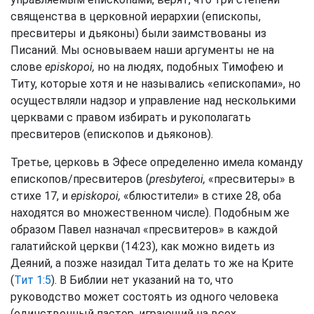
священства в церковной иерархии (епископы,
пресвитеры и дьяконы) были заимствованы из
Писаний. Мы основываем наши аргументы не на
слове
episkopoi,
но на людях, подобных Тимофею и
Титу, которые хотя и не назывались «епископами», но
осуществляли надзор и управление над несколькими
церквами с правом избирать и рукополагать
пресвитеров (епископов и дьяконов).
Третье, церковь в Эфесе определенно имела команду
епископов/пресвитеров (
presbyteroi,
«пресвитеры» в
стихе 17, и
episkopoi,
«блюстители» в стихе 28, оба
находятся во множественном числе). Подобным же
образом Павел назначал «пресвитеров» в каждой
галатийской церкви (14:23), как можно видеть из
Деяний, а позже назидал Тита делать то же на Крите
(
Тит 1:5
). В Библии нет указаний на то, что
руководство может состоять из одного человека
(единственный пастор, играющий на всех