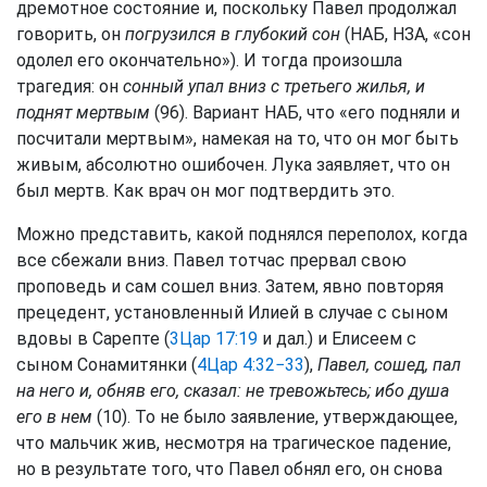
дремотное состояние и, поскольку Павел продолжал
говорить, он
погрузился в глубокий сон
(НАБ, НЗА, «сон
одолел его окончательно»). И тогда произошла
трагедия: он
сонный упал вниз с третьего жилья, и
поднят мертвым
(96). Вариант НАБ, что «его подняли и
посчитали мертвым», намекая на то, что он мог быть
живым, абсолютно ошибочен. Лука заявляет, что он
был мертв. Как врач он мог подтвердить это.
Можно представить, какой поднялся переполох, когда
все сбежали вниз. Павел тотчас прервал свою
проповедь и сам сошел вниз. Затем, явно повторяя
прецедент, установленный Илией в случае с сыном
вдовы в Сарепте (
3Цар 17:19
и дал.) и Елисеем с
сыном Сонамитянки (
4Цар 4:32−33
),
Павел, сошед, пал
на него и, обняв его, сказал: не тревожьтесь; ибо душа
его в нем
(10). То не было заявление, утверждающее,
что мальчик жив, несмотря на трагическое падение,
но в результате того, что Павел обнял его, он снова