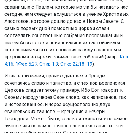
сравнимых с Павлом, которые могли бы назидать нас
сегодня, нам следует вслушаться в учение Христовых
Апостолов, которое дошло до нас в Новом Завете. С
самых первых дней поместные церкви стали
составлять собственные собрания воспоминаний и
писем Апостолов и повиновались их настойчивым
повелениям читать их послания наряду с законом и
пророками во время совместных собраний (напр.:
Кол
4:16
;
1Фес 5:27
;
Откр 1:3
;
Откр 22:18−19
).
Итак, в служении, происходившем в Троаде,
сочетались слово и таинство, и с тех пор вселенская
Церковь следует этому примеру. Ибо Бог говорит к
Своему народу через Свое слово, как написанное, так
и истолкованное, и через осуществление двух
евангельских таинств — крещения и Вечери
Господней. Может быть, «слово и таинство» не самое
лучшее или не самое точное словосочетание, хотя и
является общепринятым. Строго говоря, само