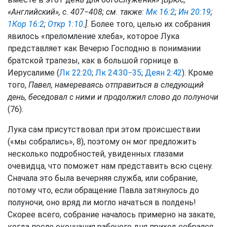
«Английский», с. 407−408; см. также:
Мк 16:2
;
Ин 20:19
;
1Кор 16:2
;
Откр 1:10
.]
. Более того, целью их собрания
явилось «преломление хлеба», которое Лука
представляет как Вечерю Господню в понимании
братской трапезы, как в большой горнице в
Иерусалиме (
Лк 22:20
;
Лк 24:30−35
;
Деян 2:42
). Кроме
того,
Павел, намереваясь отправиться в следующий
день, беседовал с ними и продолжил слово до полуночи
(76).
Лука сам присутствовал при этом происшествии
(«мы собрались», 8), поэтому он мог предложить
несколько подробностей, увиденных глазами
очевидца, что поможет нам представить всю сцену.
Сначала это была вечерняя служба, или собрание,
потому что, если обращение Павла затянулось до
полуночи, оно вряд ли могло начаться в полдень!
Скорее всего, собрание началось примерно на закате,
когда после окончания рабочего дня приход собрался