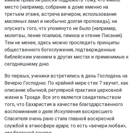
место (например, собрание в доме именно на
третьем этаже, встреча вечером, использование
масляных ламп и необычно долгая проповедь), ни
опускать того, что упомянуто не было (например,
молитвы, пение псалмов, гимнов и чтение Писания).
Тем не менее, здесь можно проследить принципы
общественного богослужения, подтвержденные
библейским учением в других местах и применимые к
сегодняшнему дню.
Во-первых, ученики встретились в день Господень на
Вечерю Господню. По крайней мере стих 7 звучит, как
описание обычной, регулярной практики церковной
жизни в Троаде. Все это является свидетельством
того, что Евхаристия в качестве благодарственного
воспоминания о деле Искупления воскресшего
Спасителя очень рано стала главной воскресной
службой в атмосфере
agape,
то есть «вечери любви»,
или братской вечери.