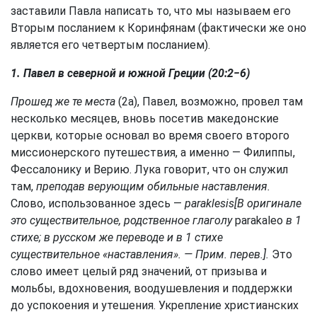
заставили Павла написать то, что мы называем его
Вторым посланием к Коринфянам (фактически же оно
является его четвертым посланием).
1. Павел в северной и южной Греции (20:2−6)
Прошед же те места
(2а), Павел, возможно, провел там
несколько месяцев, вновь посетив македонские
церкви, которые основал во время своего второго
миссионерского путешествия, а именно — Филиппы,
Фессалонику и Верию. Лука говорит, что он служил
там,
преподав верующим обильные наставления.
Слово, использованное здесь —
paraklesis[В оригинале
это существительное, родственное глаголу
parakaleo
в 1
стихе; в русском же переводе и в 1 стихе
существительное «наставления». — Прим. перев.].
Это
слово имеет целый ряд значений, от призыва и
мольбы, вдохновения, воодушевления и поддержки
до успокоения и утешения. Укрепление христианских