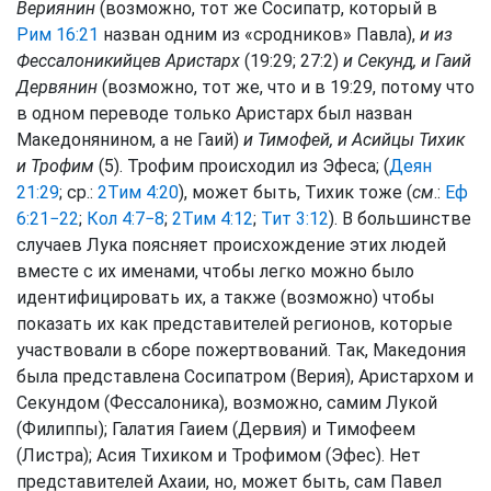
Вериянин
(возможно, тот же Сосипатр, который в
Рим 16:21
назван одним из «сродников» Павла),
и из
Фессалоникийцев Аристарх
(19:29; 27:2)
и Секунд, и Гаий
Дервянин
(возможно, тот же, что и в 19:29, потому что
в одном переводе только Аристарх был назван
Македонянином, а не Гаий)
и Тимофей, и Асийцы Тихик
и Трофим
(5). Трофим происходил из Эфеса; (
Деян
21:29
; ср.:
2Тим 4:20
), может быть, Тихик тоже (
см
.:
Еф
6:21−22
;
Кол 4:7−8
;
2Тим 4:12
;
Тит 3:12
). В большинстве
случаев Лука поясняет происхождение этих людей
вместе с их именами, чтобы легко можно было
идентифицировать их, а также (возможно) чтобы
показать их как представителей регионов, которые
участвовали в сборе пожертвований. Так, Македония
была представлена Сосипатром (Верия), Аристархом и
Секундом (Фессалоника), возможно, самим Лукой
(Филиппы); Галатия Гаием (Дервия) и Тимофеем
(Листра); Асия Тихиком и Трофимом (Эфес). Нет
представителей Ахаии, но, может быть, сам Павел