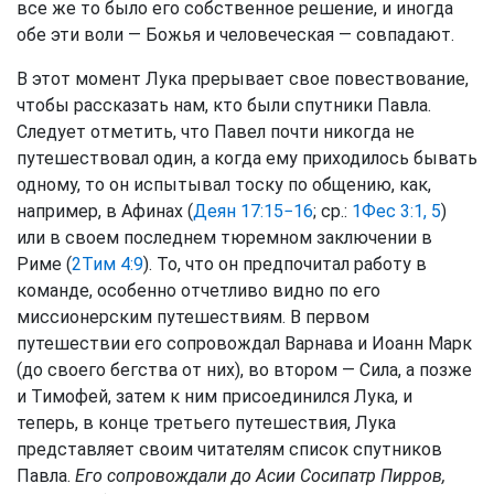
все же то было его собственное решение, и иногда
обе эти воли — Божья и человеческая — совпадают.
В этот момент Лука прерывает свое повествование,
чтобы рассказать нам, кто были спутники Павла.
Следует отметить, что Павел почти никогда не
путешествовал один, а когда ему приходилось бывать
одному, то он испытывал тоску по общению, как,
например, в Афинах (
Деян 17:15−16
; ср.:
1Фес 3:1, 5
)
или в своем последнем тюремном заключении в
Риме (
2Тим 4:9
). То, что он предпочитал работу в
команде, особенно отчетливо видно по его
миссионерским путешествиям. В первом
путешествии его сопровождал Варнава и Иоанн Марк
(до своего бегства от них), во втором — Сила, а позже
и Тимофей, затем к ним присоединился Лука, и
теперь, в конце третьего путешествия, Лука
представляет своим читателям список спутников
Павла.
Его сопровождали до Асии Сосипатр Пирров,