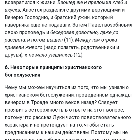
возвратился к жизни.
Взошед же и преломив хлеб и
вкусив,
Апостол разделил с другими верующими и
Вечерю Господню, и братский ужин, который
наверняка еще не подавали. Затем Павел возобновил
свою проповедь и
беседовал довольно, даже до
рассвета, и потом вышел
(11).
Между тем отрока
привели живого
(надо полагать, родственники и
друзья),
и не мало утешились
(12).
б. Некоторые принципы христианского
богослужения
Чему мы можем научиться из того, что мы узнали о
христианском богослужении, проведенном однажды
вечером в Троаде много веков назад? Следует
проявить осторожность в ответе на этот вопрос,
потому что рассказ Луки чисто повествовательного
характера и не претендует на то, чтобы стать
предписанием к нашим действиям. Поэтому мы не
имеем права ни рабски подражать тому, что имело