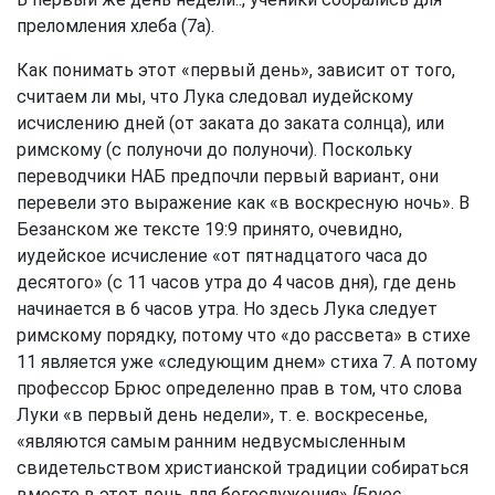
преломления хлеба (7а).
Как понимать этот «первый день», зависит от того,
считаем ли мы, что Лука следовал иудейскому
исчислению дней (от заката до заката солнца), или
римскому (с полуночи до полуночи). Поскольку
переводчики НАБ предпочли первый вариант, они
перевели это выражение как «в воскресную ночь». В
Безанском же тексте 19:9 принято, очевидно,
иудейское исчисление «от пятнадцатого часа до
десятого» (с 11 часов утра до 4 часов дня), где день
начинается в 6 часов утра. Но здесь Лука следует
римскому порядку, потому что «до рассвета» в стихе
11 является уже «следующим днем» стиха 7. А потому
профессор Брюс определенно прав в том, что слова
Луки «в первый день недели», т. е. воскресенье,
«являются самым ранним недвусмысленным
свидетельством христианской традиции собираться
вместе в этот день для богослужения»
[Брюс,