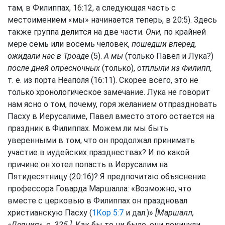
там, в Филиппах, 16:12, а следующая часть с
местоимением «мы» начинается теперь, в 20:5). Здесь
также группа делится на две части.
Они,
по крайней
мере семь или восемь человек,
пошедши вперед,
ожидали нас в Троаде
(5).
А мы
(только Павел и Лука?)
после дней опресночных
(только),
отплыли из Филипп,
т. е. из порта Неаполя (16:11). Скорее всего, это не
только хронологическое замечание. Лука не говорит
нам ясно о том, почему, горя желанием отпраздновать
Пасху в Иерусалиме, Павел вместо этого остается на
праздник в Филиппах. Можем ли мы быть
уверенными в том, что он продолжал принимать
участие в иудейских празднествах? И по какой
причине он хотел попасть в Иерусалим на
Пятидесятницу (20:16)? Я предпочитаю объяснение
профессора Говарда Маршалла: «Возможно, что
вместе с церковью в Филиппах он праздновал
христианскую Пасху (
1Кор 5:7
и дал.)»
[Маршалл,
«Деяния», с. 325.]
. Как бы то ни было, они покинули