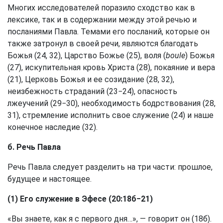
Многих исследователей поразило сходство как в
лексике, так и в содержании между этой речью и
посланиями Павла. Темами его посланий, которые он
также затронул в своей речи, являются благодать
Божья (24, 32), Царство Божье (25), воля (
boule
) Божья
(27), искупительная кровь Христа (28), покаяние и вера
(21), Церковь Божья и ее созидание (28, 32),
неизбежность страданий (23−24), опасность
лжеучений (29−30), необходимость бодрствования (28,
31), стремление исполнить свое служение (24) и наше
конечное наследие (32).
б. Речь Павла
Речь Павла следует разделить на три части: прошлое,
будущее и настоящее.
(1) Его служение в Эфесе (20:18б−21)
«Вы знаете, как я с первого дня…», — говорит он (18б).