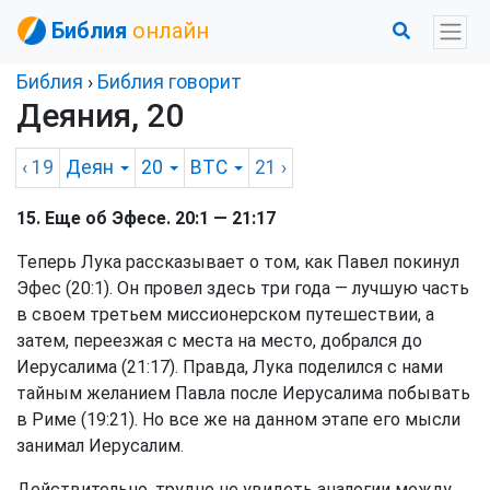
Библия
онлайн
Библия
›
Библия говорит
Деяния, 20
‹ 19
Деян
20
BTC
21
›
15. Еще об Эфесе. 20:1 — 21:17
Теперь Лука рассказывает о том, как Павел покинул
Эфес (20:1). Он провел здесь три года — лучшую часть
в своем третьем миссионерском путешествии, а
затем, переезжая с места на место, добрался до
Иерусалима (21:17). Правда, Лука поделился с нами
тайным желанием Павла после Иерусалима побывать
в Риме (19:21). Но все же на данном этапе его мысли
занимал Иерусалим.
Действительно, трудно не увидеть аналогии между