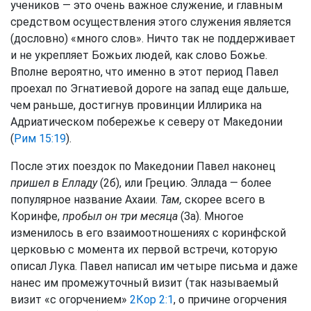
учеников — это очень важное служение, и главным
средством осуществления этого служения является
(дословно) «много слов». Ничто так не поддерживает
и не укрепляет Божьих людей, как слово Божье.
Вполне вероятно, что именно в этот период Павел
проехал по Эгнатиевой дороге на запад еще дальше,
чем раньше, достигнув провинции Иллирика на
Адриатическом побережье к северу от Македонии
(
Рим 15:19
).
После этих поездок по Македонии Павел наконец
пришел в Елладу
(2б), или Грецию. Эллада — более
популярное название Ахаии.
Там,
скорее всего в
Коринфе,
пробыл он три месяца
(За). Многое
изменилось в его взаимоотношениях с коринфской
церковью с момента их первой встречи, которую
описал Лука. Павел написал им четыре письма и даже
нанес им промежуточный визит (так называемый
визит «с огорчением»
2Кор 2:1
, о причине огорчения