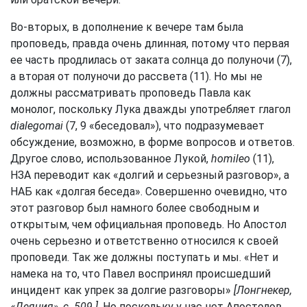
Во-вторых, в дополнение к вечере там была
проповедь, правда очень длинная, потому что первая
ее часть продлилась от заката солнца до полуночи (7),
а вторая от полуночи до рассвета (11). Но мы не
должны рассматривать проповедь Павла как
монолог, поскольку Лука дважды употребляет глагол
dialegomai
(7, 9 «беседовал»), что подразумевает
обсуждение, возможно, в форме вопросов и ответов.
Другое слово, использованное Лукой,
homileo
(11),
НЗА переводит как «долгий и серьезный разговор», а
НАБ как «долгая беседа». Совершенно очевидно, что
этот разговор был намного более свободным и
открытым, чем официальная проповедь. Но Апостол
очень серьезно и ответственно относился к своей
проповеди. Так же должны поступать и мы. «Нет и
намека на то, что Павел воспринял происшедший
инцидент как упрек за долгие разговоры»
[Лонгнекер,
«Деяния», с. 509.]
. Но поскольку у нас нет Апостолов,