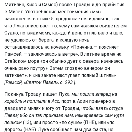
Митилин, Хиос и Самос) после Троады и до прибытия
в Милет. Употребление местоимения «мы»,
начавшееся в стихе 5, продолжается и дальше, так
что Лука описывает то, чему сам являлся свидетелем.
Судно, по-видимому, каждый день отплывало и шло,
не удаляясь от берега, и каждую ночь
останавливалось на ночевку. «Причина, — поясняет
Рамсей, — заключалась в ветре». В летнее время на
Эгейском море «он обычно дует с севера, начинаясь
очень рано поутру». Затем «поздно вечером он
затихает», и «на закате наступает полный штиль»
[Рамссй, «Святой Павел», с. 293.]
.
Покинув Троаду, пишет Лука,
мы пошли вперед на
корабль и поплыли в Асс,
порт в Асии примерно в
двадцати милях к югу от Троады,
чтобы взять оттуда
Павла; ибо он так приказал нам, намереваясь сам идти
пешком
(13), или просто «по суше» (ПНВ), или «по
дороге» (НАБ). Лука сообщает нам два факта, не