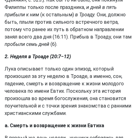
Филиппы только после праздника,
и дней в пять
прибыли к ним
(к остальным)
в Троаду.
Они, должно
быть, плыли против сильного встречного ветра,
потому что ранее их путь в обратном направлении
занял всего два дня (16:11). Прибыв в Троаду, они там
пробыли семь дней
(6).
2. Неделя в Троаде (20:7−12)
Лука описывает только один эпизод, который
произошел за эту неделю в Троаде, а именно, сон,
падение, смерть и возвращение к жизни молодого
человека по имени Евтих. Поскольку эта история
произошла во время богослужения, она становится
поучительной и с точки зрения знакомства с ранними
христианскими службами.
а. Смерть и возвращение к жизни Евтиха
В первый же день недели.., ученики собрались для