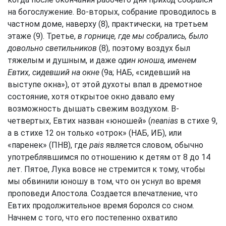
на богослужение. Во-вторых, собрание проводилось в
частном доме, наверху (8), практически, на третьем
этаже (9). Третье,
в горнице, где мы собрались, было
довольно светильников
(8), поэтому воздух был
тяжелым и душным, и даже
один юноша, именем
Евтих, сидевший на окне
(9а; НАБ, «сидевший на
выступе окна»), от этой духоты впал в дремотное
состояние, хотя открытое окно давало ему
возможность дышать свежим воздухом. В-
четвертых, Евтих назван «юношей» (
neanias
в стихе 9,
а в стихе 12 он только «отрок» (НАБ, ИБ), или
«паренек» (ПНВ), где
pais
является словом, обычно
употреблявшимся по отношению к детям от 8 до 14
лет. Пятое, Лука вовсе не стремится к тому, чтобы
мы обвинили юношу в том, что он уснул во время
проповеди Апостола. Создается впечатление, что
Евтих продолжительное время боролся со сном.
Начнем с того, что его постепенно охватило