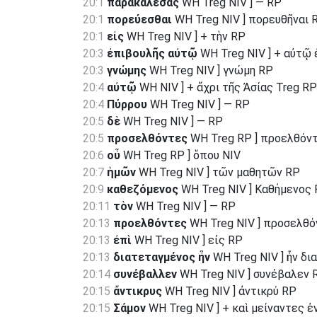
20:1
παρακαλέσας
WH Treg NIV ] — RP
20:1
πορεύεσθαι
WH Treg NIV ] πορευθῆναι 
20:1
εἰς
WH Treg NIV ] + τὴν RP
20:3
ἐπιβουλῆς αὐτῷ
WH Treg NIV ] + αὐτῷ
20:3
γνώμης
WH Treg NIV ] γνώμη RP
20:4
αὐτῷ
WH NIV ] + ἄχρι τῆς Ἀσίας Treg RP
20:4
Πύρρου
WH Treg NIV ] — RP
20:5
δὲ
WH Treg NIV ] — RP
20:5
προσελθόντες
WH Treg RP ] προελθόν
20:6
οὗ
WH Treg RP ] ὅπου NIV
20:7
ἡμῶν
WH Treg NIV ] τῶν μαθητῶν RP
20:9
καθεζόμενος
WH Treg NIV ] Καθήμενος
20:11
τὸν
WH Treg NIV ] — RP
20:13
προελθόντες
WH Treg NIV ] προσελθό
20:13
ἐπὶ
WH Treg NIV ] εἰς RP
20:13
διατεταγμένος ἦν
WH Treg NIV ] ἦν δ
20:14
συνέβαλλεν
WH Treg NIV ] συνέβαλεν 
20:15
ἄντικρυς
WH Treg NIV ] ἀντικρύ RP
20:15
Σάμον
WH Treg NIV ] + καὶ μείναντες 