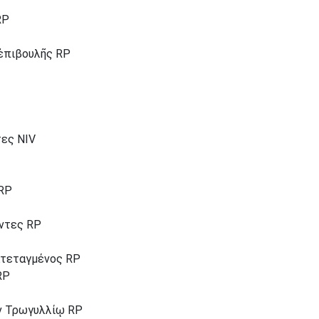
RP
 ἐπιβουλῆς RP
τες NIV
 RP
ντες RP
ιατεταγμένος RP
RP
ἐν Τρωγυλλίῳ RP