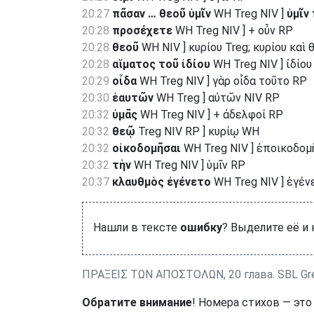
20:27
πᾶσαν … θεοῦ ὑμῖν
WH Treg NIV ]
ὑμῖν
20:28
προσέχετε
WH Treg NIV ] + οὖν RP
20:28
θεοῦ
WH NIV ] κυρίου Treg; κυρίου καὶ 
20:28
αἵματος τοῦ ἰδίου
WH Treg NIV ] ἰδίου
20:29
οἶδα
WH Treg NIV ] γὰρ οἶδα τοῦτο RP
20:30
ἑαυτῶν
WH Treg ] αὐτῶν NIV RP
20:32
ὑμᾶς
WH Treg NIV ] + ἀδελφοί RP
20:32
θεῷ
Treg NIV RP ] κυρίῳ WH
20:32
οἰκοδομῆσαι
WH Treg NIV ] ἐποικοδομ
20:32
τὴν
WH Treg NIV ] ὑμῖν RP
20:37
κλαυθμὸς ἐγένετο
WH Treg NIV ] ἐγέν
Нашли в тексте
ошибку
? Выделите её и
ΠΡΑΞΕΙΣ ΤΩΝ ΑΠΟΣΤΟΛΩΝ, 20 глава. SBL Gr
Обратите внимание
! Номера стихов — это