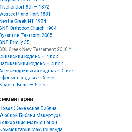
Tischendorf 8th — 1872
Westcott and Hort 1881
Nestle Greek NT 1904
GNT Orthodox Church 1904
Byzantine Textform 2005
GNT Family 35
●
SBL Greek New Testament 2010
Синайский кодекс — 4 век
Ватиканский кодекс — 4 век
Александрийский кодекс — 5 век
Ефремов кодекс — 5 век
Кодекс Безы — 5 век
омментарии
Новая Женевская Библия
Учебной Библии МакАртура
Толкование Мэтью Генри
Комментарии МакДональда