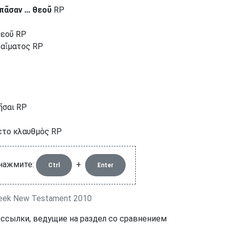
 πᾶσαν … θεοῦ
RP
θεοῦ RP
 αἵματος RP
ῆσαι RP
ετο κλαυθμὸς RP
 нажмите:
+
Ctrl
Enter
eek New Testament 2010
 ссылки, ведущие на раздел со сравнением