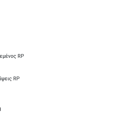
δεμένος RP
λίψεις RP
g