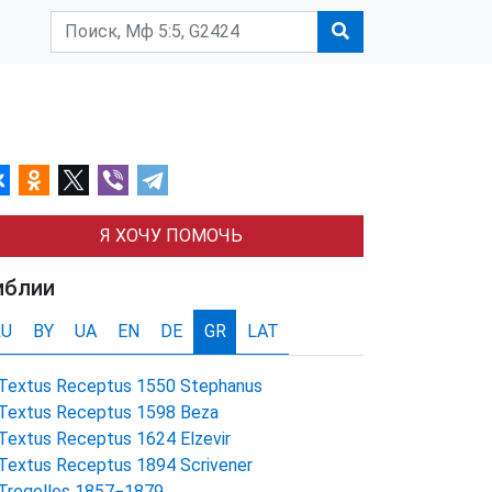
Я ХОЧУ ПОМОЧЬ
иблии
RU
BY
UA
EN
DE
GR
LAT
Textus Receptus 1550 Stephanus
Textus Receptus 1598 Beza
Textus Receptus 1624 Elzevir
Textus Receptus 1894 Scrivener
Tregelles 1857−1879