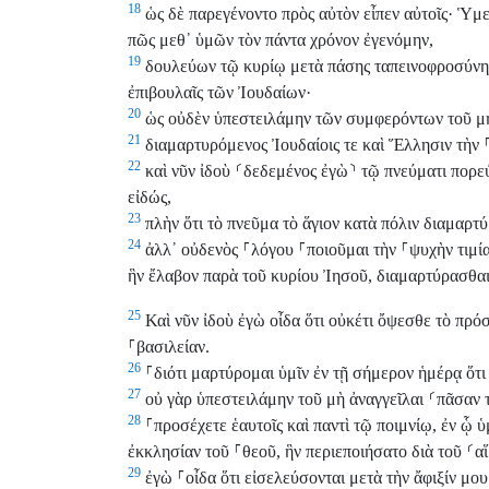
18
ὡς δὲ παρεγένοντο πρὸς αὐτὸν εἶπεν αὐτοῖς· Ὑμε
πῶς μεθ᾽ ὑμῶν τὸν πάντα χρόνον ἐγενόμην,
19
δουλεύων τῷ κυρίῳ μετὰ πάσης ταπεινοφροσύν
ἐπιβουλαῖς τῶν Ἰουδαίων·
20
ὡς οὐδὲν ὑπεστειλάμην τῶν συμφερόντων τοῦ μὴ ἀ
21
διαμαρτυρόμενος Ἰουδαίοις τε καὶ Ἕλλησιν τὴν
22
καὶ νῦν ἰδοὺ
⸂
δεδεμένος ἐγὼ
⸃
τῷ πνεύματι πορεύ
εἰδώς,
23
πλὴν ὅτι τὸ πνεῦμα τὸ ἅγιον κατὰ πόλιν διαμαρτ
24
ἀλλ᾽ οὐδενὸς
⸀
λόγου
⸀
ποιοῦμαι τὴν
⸀
ψυχὴν τιμί
ἣν ἔλαβον παρὰ τοῦ κυρίου Ἰησοῦ, διαμαρτύρασθαι 
25
Καὶ νῦν ἰδοὺ ἐγὼ οἶδα ὅτι οὐκέτι ὄψεσθε τὸ πρό
⸀
βασιλείαν.
26
⸀
διότι μαρτύρομαι ὑμῖν ἐν τῇ σήμερον ἡμέρᾳ ὅτ
27
οὐ γὰρ ὑπεστειλάμην τοῦ μὴ ἀναγγεῖλαι
⸂
πᾶσαν 
28
⸀
προσέχετε ἑαυτοῖς καὶ παντὶ τῷ ποιμνίῳ, ἐν ᾧ ὑ
ἐκκλησίαν τοῦ
⸀
θεοῦ, ἣν περιεποιήσατο διὰ τοῦ
⸂
α
29
ἐγὼ
⸀
οἶδα ὅτι εἰσελεύσονται μετὰ τὴν ἄφιξίν μου