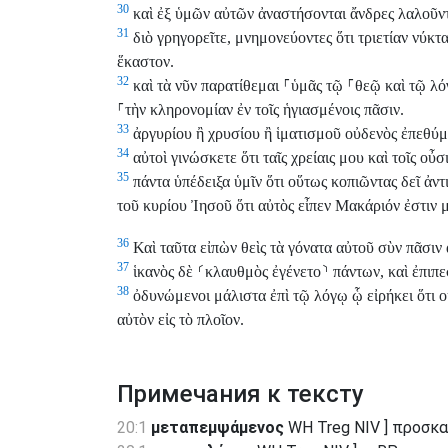
30
καὶ ἐξ ὑμῶν αὐτῶν ἀναστήσονται ἄνδρες λαλοῦν
31
διὸ γρηγορεῖτε, μνημονεύοντες ὅτι τριετίαν νύ
ἕκαστον.
32
καὶ τὰ νῦν παρατίθεμαι
⸀
ὑμᾶς τῷ
⸀
θεῷ καὶ τῷ λό
⸀
τὴν κληρονομίαν ἐν τοῖς ἡγιασμένοις πᾶσιν.
33
ἀργυρίου ἢ χρυσίου ἢ ἱματισμοῦ οὐδενὸς ἐπεθύ
34
αὐτοὶ γινώσκετε ὅτι ταῖς χρείαις μου καὶ τοῖς οὖσ
35
πάντα ὑπέδειξα ὑμῖν ὅτι οὕτως κοπιῶντας δεῖ ἀ
τοῦ κυρίου Ἰησοῦ ὅτι αὐτὸς εἶπεν Μακάριόν ἐστιν 
36
Καὶ ταῦτα εἰπὼν θεὶς τὰ γόνατα αὐτοῦ σὺν πᾶσιν
37
ἱκανὸς δὲ
⸂
κλαυθμὸς ἐγένετο
⸃
πάντων, καὶ ἐπιπε
38
ὀδυνώμενοι μάλιστα ἐπὶ τῷ λόγῳ ᾧ εἰρήκει ὅτι 
αὐτὸν εἰς τὸ πλοῖον.
Примечания к тексту
20:1
μεταπεμψάμενος
WH Treg NIV ] προσκ