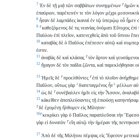
7
Ἐν δὲ τῇ μιᾷ τῶν σαββάτων συνηγμένων
⸀
ἡμῶν κ
ἐπαύριον, παρέτεινέν τε τὸν λόγον μέχρι μεσονυκτί
8
ἦσαν δὲ λαμπάδες ἱκαναὶ ἐν τῷ ὑπερῴῳ οὗ ἦμεν 
9
⸀
καθεζόμενος δέ τις νεανίας ὀνόματι Εὔτυχος ἐπὶ
Παύλου ἐπὶ πλεῖον, κατενεχθεὶς ἀπὸ τοῦ ὕπνου ἔπε
10
καταβὰς δὲ ὁ Παῦλος ἐπέπεσεν αὐτῷ καὶ συμπερ
ἐστιν.
11
ἀναβὰς δὲ καὶ κλάσας
⸀
τὸν ἄρτον καὶ γευσάμενος
12
ἤγαγον δὲ τὸν παῖδα ζῶντα, καὶ παρεκλήθησαν ο
13
Ἡμεῖς δὲ
⸀
προελθόντες
⸀
ἐπὶ τὸ πλοῖον ἀνήχθημε
Παῦλον, οὕτως γὰρ
⸂
διατεταγμένος ἦν
⸃
μέλλων αὐτ
14
ὡς δὲ
⸀
συνέβαλλεν ἡμῖν εἰς τὴν Ἆσσον, ἀναλαβό
15
κἀκεῖθεν ἀποπλεύσαντες τῇ ἐπιούσῃ κατηντήσα
⸀
δὲ ἐχομένῃ ἤλθομεν εἰς Μίλητον·
16
⸀
κεκρίκει γὰρ ὁ Παῦλος παραπλεῦσαι τὴν Ἔφεσον
γὰρ εἰ δυνατὸν
⸀
εἴη αὐτῷ τὴν ἡμέραν τῆς πεντηκοσ
17
Ἀπὸ δὲ τῆς Μιλήτου πέμψας εἰς Ἔφεσον μετεκαλ