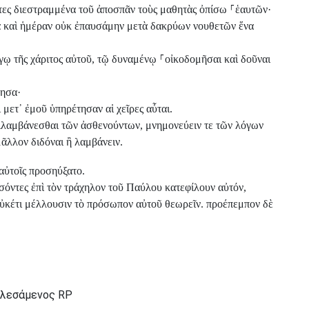
τες διεστραμμένα τοῦ ἀποσπᾶν τοὺς μαθητὰς ὀπίσω
⸀
ἑαυτῶν·
κτα καὶ ἡμέραν οὐκ ἐπαυσάμην μετὰ δακρύων νουθετῶν ἕνα
γῳ τῆς χάριτος αὐτοῦ, τῷ δυναμένῳ
⸀
οἰκοδομῆσαι καὶ δοῦναι
μησα·
ι μετ᾽ ἐμοῦ ὑπηρέτησαν αἱ χεῖρες αὗται.
ντιλαμβάνεσθαι τῶν ἀσθενούντων, μνημονεύειν τε τῶν λόγων
μᾶλλον διδόναι ἢ λαμβάνειν.
 αὐτοῖς προσηύξατο.
σόντες ἐπὶ τὸν τράχηλον τοῦ Παύλου κατεφίλουν αὐτόν,
οὐκέτι μέλλουσιν τὸ πρόσωπον αὐτοῦ θεωρεῖν. προέπεμπον δὲ
αλεσάμενος RP