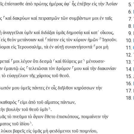
ῖς ἐπίστασθε ἀπὸ πρώτης ἡμέρας ἀφ᾽ ἧς ἐπέβην εἰς τὴν Ἀσίαν
ης
⸀
καὶ δακρύων καὶ πειρασμῶν τῶν συμβάντων μοι ἐν ταῖς
ναγγεῖλαι ὑμῖν καὶ διδάξαι ὑμᾶς δημοσίᾳ καὶ κατ᾽ οἴκους,
⸀
εἰς θεὸν μετάνοιαν καὶ
⸀
πίστιν εἰς τὸν κύριον ἡμῶν
⸀
Ἰησοῦν.
ομαι εἰς Ἰερουσαλήμ, τὰ ἐν αὐτῇ συναντήσοντά
⸀
μοι μὴ
ύρεταί
⸀
μοι λέγον ὅτι δεσμὰ
⸂
καὶ θλίψεις με
⸃
μένουσιν·
αν ἐμαυτῷ ὡς
⸀
τελειῶσαι τὸν δρόμον
⸀
μου καὶ τὴν διακονίαν
τὸ εὐαγγέλιον τῆς χάριτος τοῦ θεοῦ.
σωπόν μου ὑμεῖς πάντες ἐν οἷς διῆλθον κηρύσσων τὴν
ι καθαρός
⸀
εἰμι ἀπὸ τοῦ αἵματος πάντων,
τὴν βουλὴν τοῦ θεοῦ ὑμῖν
⸃
.
μᾶς τὸ πνεῦμα τὸ ἅγιον ἔθετο ἐπισκόπους, ποιμαίνειν τὴν
ἵματος τοῦ ἰδίου
⸃
.
 λύκοι βαρεῖς εἰς ὑμᾶς μὴ φειδόμενοι τοῦ ποιμνίου,