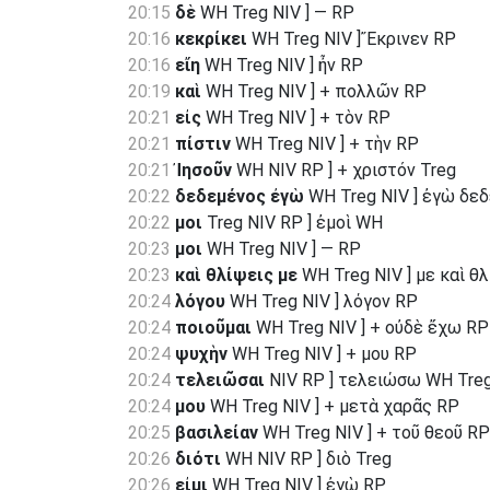
20:15
δὲ
WH Treg NIV ] — RP
20:16
κεκρίκει
WH Treg NIV ] Ἔκρινεν RP
20:16
εἴη
WH Treg NIV ] ἦν RP
20:19
καὶ
WH Treg NIV ] + πολλῶν RP
20:21
εἰς
WH Treg NIV ] + τὸν RP
20:21
πίστιν
WH Treg NIV ] + τὴν RP
20:21
Ἰησοῦν
WH NIV RP ] + χριστόν Treg
20:22
δεδεμένος ἐγὼ
WH Treg NIV ] ἐγὼ δε
20:22
μοι
Treg NIV RP ] ἐμοὶ WH
20:23
μοι
WH Treg NIV ] — RP
20:23
καὶ θλίψεις με
WH Treg NIV ] με καὶ θ
20:24
λόγου
WH Treg NIV ] λόγον RP
20:24
ποιοῦμαι
WH Treg NIV ] + οὐδὲ ἔχω RP
20:24
ψυχὴν
WH Treg NIV ] + μου RP
20:24
τελειῶσαι
NIV RP ] τελειώσω WH Tre
20:24
μου
WH Treg NIV ] + μετὰ χαρᾶς RP
20:25
βασιλείαν
WH Treg NIV ] + τοῦ θεοῦ RP
20:26
διότι
WH NIV RP ] διὸ Treg
20:26
εἰμι
WH Treg NIV ] ἐγὼ RP