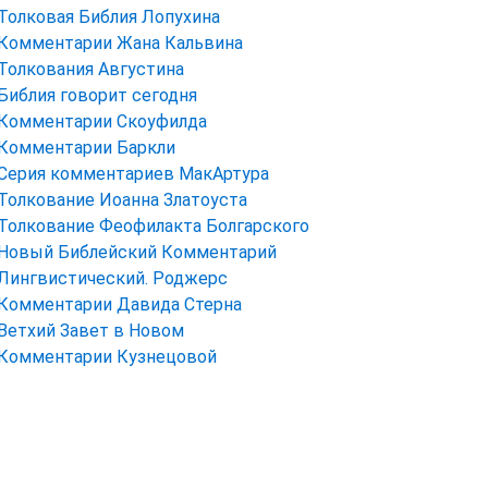
Толковая Библия Лопухина
Комментарии Жана Кальвина
Толкования Августина
Библия говорит сегодня
Комментарии Скоуфилда
Комментарии Баркли
Серия комментариев МакАртура
Толкование Иоанна Златоуста
Толкование Феофилакта Болгарского
Новый Библейский Комментарий
Лингвистический. Роджерс
Комментарии Давида Стерна
Ветхий Завет в Новом
Комментарии Кузнецовой