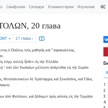
ио
Симфония
Словари
Комментарии
Изучение
ΟΛΩΝ, 20 глава
GNT
21
глава
›
ενος ὁ Παῦλος τοὺς μαθητὰς καὶ
⸀
παρακαλέσας,
αν.
οὺς λόγῳ πολλῷ ἦλθεν εἰς τὴν Ἑλλάδα
Б
τῷ
⸃
ὑπὸ τῶν Ἰουδαίων μέλλοντι ἀνάγεσθαι εἰς τὴν Συρίαν
ς, Θεσσαλονικέων δὲ Ἀρίσταρχος καὶ Σεκοῦνδος, καὶ Γάϊος
όφιμος·
·
ων ἀπὸ Φιλίππων, καὶ ἤλθομεν πρὸς αὐτοὺς εἰς τὴν Τρῳάδα