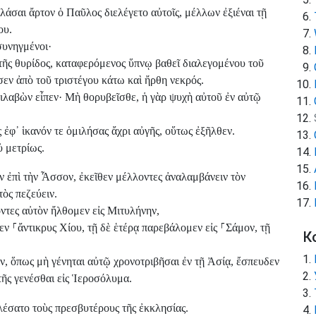
λάσαι ἄρτον ὁ Παῦλος διελέγετο αὐτοῖς, μέλλων ἐξιέναι τῇ
ου.
συνηγμένοι·
 τῆς θυρίδος, καταφερόμενος ὕπνῳ βαθεῖ διαλεγομένου τοῦ
σεν ἀπὸ τοῦ τριστέγου κάτω καὶ ἤρθη νεκρός.
ιλαβὼν εἶπεν· Μὴ θορυβεῖσθε, ἡ γὰρ ψυχὴ αὐτοῦ ἐν αὐτῷ
 ἐφ᾽ ἱκανόν τε ὁμιλήσας ἄχρι αὐγῆς, οὕτως ἐξῆλθεν.
ὐ μετρίως.
ν ἐπὶ τὴν Ἆσσον, ἐκεῖθεν μέλλοντες ἀναλαμβάνειν τὸν
ὸς πεζεύειν.
ντες αὐτὸν ἤλθομεν εἰς Μιτυλήνην,
μεν
⸀
ἄντικρυς Χίου, τῇ δὲ ἑτέρᾳ παρεβάλομεν εἰς
⸀
Σάμον, τῇ
К
, ὅπως μὴ γένηται αὐτῷ χρονοτριβῆσαι ἐν τῇ Ἀσίᾳ, ἔσπευδεν
τῆς γενέσθαι εἰς Ἱεροσόλυμα.
έσατο τοὺς πρεσβυτέρους τῆς ἐκκλησίας.