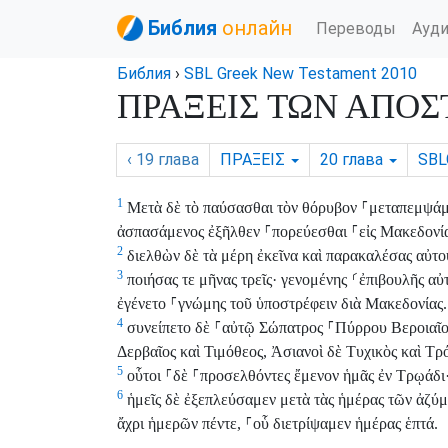
Библия
онлайн
Переводы
Ауд
Библия
›
SBL Greek New Testament 2010
ΠΡΑΞΕΙΣ ΤΩΝ ΑΠΟΣΤ
‹ 19
глава
ΠΡΑΞΕΙΣ
20
глава
SBL
1
Μετὰ δὲ τὸ παύσασθαι τὸν θόρυβον
⸀
μεταπεμψάμ
ἀσπασάμενος ἐξῆλθεν
⸀
πορεύεσθαι
⸀
εἰς Μακεδονί
2
διελθὼν δὲ τὰ μέρη ἐκεῖνα καὶ παρακαλέσας αὐτ
3
ποιήσας τε μῆνας τρεῖς· γενομένης
⸂
ἐπιβουλῆς αὐ
ἐγένετο
⸀
γνώμης τοῦ ὑποστρέφειν διὰ Μακεδονίας.
4
συνείπετο δὲ
⸀
αὐτῷ Σώπατρος
⸀
Πύρρου Βεροιαῖο
Δερβαῖος καὶ Τιμόθεος, Ἀσιανοὶ δὲ Τυχικὸς καὶ Τρ
5
οὗτοι
⸀
δὲ
⸀
προσελθόντες ἔμενον ἡμᾶς ἐν Τρῳάδι
6
ἡμεῖς δὲ ἐξεπλεύσαμεν μετὰ τὰς ἡμέρας τῶν ἀζύμ
ἄχρι ἡμερῶν πέντε,
⸀
οὗ διετρίψαμεν ἡμέρας ἑπτά.