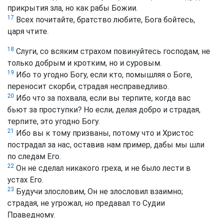
прикрытия зла, но как рабы Божии.
17
Всех почитайте, братство любите, Бога бойтесь,
царя чтите.
18
Слуги, со всяким страхом повинуйтесь господам, не
только добрым и кротким, но и суровым.
19
Ибо то угодно Богу, если кто, помышляя о Боге,
переносит скорби, страдая несправедливо.
20
Ибо что за похвала, если вы терпите, когда вас
бьют за проступки? Но если, делая добро и страдая,
терпите, это угодно Богу.
21
Ибо вы к тому призваны, потому что и Христос
пострадал за нас, оставив нам пример, дабы мы шли
по следам Его.
22
Он не сделал никакого греха, и не было лести в
устах Его.
23
Будучи злословим, Он не злословил взаимно;
страдая, не угрожал, но предавал то Судии
Праведному.