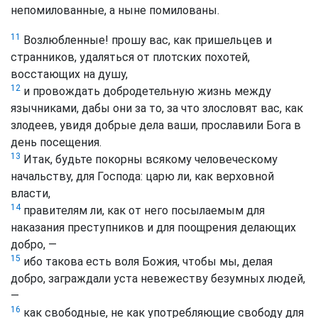
непомилованные, а ныне помилованы.
11
Возлюбленные! прошу вас, как пришельцев и
странников, удаляться от плотских похотей,
восстающих на душу,
12
и провождать добродетельную жизнь между
язычниками, дабы они за то, за что злословят вас, как
злодеев, увидя добрые дела ваши, прославили Бога в
день посещения.
13
Итак, будьте покорны всякому человеческому
начальству, для Господа: царю ли, как верховной
власти,
14
правителям ли, как от него посылаемым для
наказания преступников и для поощрения делающих
добро, —
15
ибо такова есть воля Божия, чтобы мы, делая
добро, заграждали уста невежеству безумных людей,
—
16
как свободные, не как употребляющие свободу для