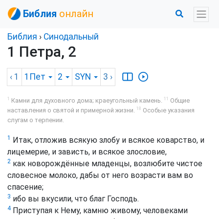
Библия
онлайн
Библия
›
Синодальный
1 Петра, 2
‹ 1
1Пет
2
SYN
3
›
1
11
Камни для духовного дома; краеугольный камень.
Общие
18
наставления о святой и примерной жизни.
Особые указания
слугам о терпении.
1
Итак, отложив всякую злобу и всякое коварство, и
лицемерие, и зависть, и всякое злословие,
2
как новорождённые младенцы, возлюбите чистое
словесное молоко, дабы от него возрасти вам во
спасение;
3
ибо вы вкусили, что благ Господь.
4
Приступая к Нему, камню живому, человеками