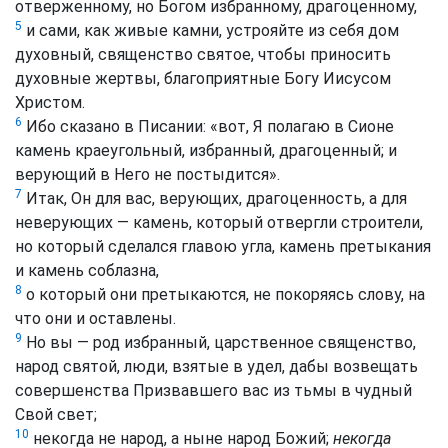
отверженному, но Богом избранному, драгоценному,
5
и сами, как живые камни, устрояйте из себя дом
духовный, священство святое, чтобы приносить
духовные жертвы, благоприятные Богу Иисусом
Христом.
6
Ибо сказано в Писании: «вот, Я полагаю в Сионе
камень краеугольный, избранный, драгоценный; и
верующий в Него не постыдится».
7
Итак, Он для вас, верующих, драгоценность, а для
неверующих — камень, который отвергли строители,
но который сделался главою угла, камень претыкания
и камень соблазна,
8
о который они претыкаются, не покоряясь слову, на
что они и оставлены.
9
Но вы — род избранный, царственное священство,
народ святой, люди, взятые в удел, дабы возвещать
совершенства Призвавшего вас из тьмы в чудный
Свой свет;
10
некогда не народ, а ныне народ Божий;
некогда