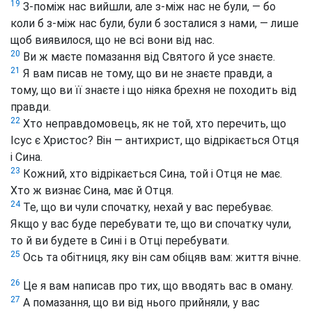
19
З-поміж нас вийшли, але з-між нас не були, — бо
коли б з-між нас були, були б зосталися з нами, — лише
щоб виявилося, що не всі вони від нас.
20
Ви ж маєте помазання від Святого й усе знаєте.
21
Я вам писав не тому, що ви не знаєте правди, а
тому, що ви її знаєте і що ніяка брехня не походить від
правди.
22
Хто неправдомовець, як не той, хто перечить, що
Ісус є Христос? Він — антихрист, що відрікається Отця
і Сина.
23
Кожний, хто відрікається Сина, той і Отця не має.
Хто ж визнає Сина, має й Отця.
24
Те, що ви чули спочатку, нехай у вас перебуває.
Якщо у вас буде перебувати те, що ви спочатку чули,
то й ви будете в Сині і в Отці перебувати.
25
Ось та обітниця, яку він сам обіцяв вам: життя вічне.
26
Це я вам написав про тих, що вводять вас в оману.
27
А помазання, що ви від нього прийняли, у вас