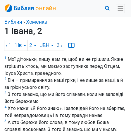
Библия
онлайн
Библия
›
Хоменка
1 Івана, 2
‹ 1
1Ів
2
UBH
3
›
1
Мої дітоньки, пишу вам те, щоб ви не грішили. Якже
згрішить хтось, ми маємо заступника перед Отцем,
Ісуса Христа, праведного.
2
Він — примирення за наші гріхи, і не лише за наші, а й
за гріхи усього світу.
3
З того знаємо, що ми його спізнали, коли ми заповіді
його бережемо.
4
Хто каже: «Я його знаю», і заповідей його не зберігає,
той неправдомовець і в тому правди немає.
5
А хто береже його слова, в тому любов Божа
справді досконала. З того й знаємо, що ми у ньому.