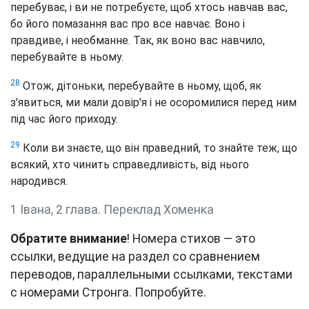
перебуває, і ви не потребуєте, щоб хтось навчав вас,
бо його помазання вас про все навчає. Воно і
правдиве, і необманне. Так, як воно вас навчило,
перебувайте в ньому.
28
Отож, дітоньки, перебувайте в ньому, щоб, як
з'явиться, ми мали довір'я і не осоромилися перед ним
під час його приходу.
29
Коли ви знаєте, що він праведний, то знайте теж, що
всякий, хто чинить справедливість, від нього
народився.
1 Івана, 2 глава. Переклад Хоменка
Обратите внимание
! Номера стихов — это
ссылки, ведущие на раздел со сравнением
переводов, параллельными ссылками, текстами
с номерами Стронга. Попробуйте.