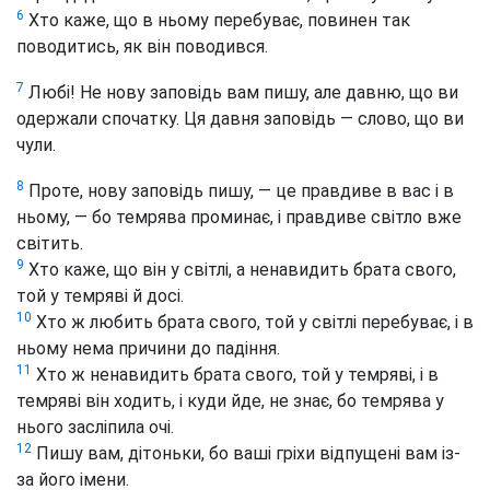
6
Хто каже, що в ньому перебуває, повинен так
поводитись, як він поводився.
7
Любі! Не нову заповідь вам пишу, але давню, що ви
одержали спочатку. Ця давня заповідь — слово, що ви
чули.
8
Проте, нову заповідь пишу, — це правдиве в вас і в
ньому, — бо темрява проминає, і правдиве світло вже
світить.
9
Хто каже, що він у світлі, а ненавидить брата свого,
той у темряві й досі.
10
Хто ж любить брата свого, той у світлі перебуває, і в
ньому нема причини до падіння.
11
Хто ж ненавидить брата свого, той у темряві, і в
темряві він ходить, і куди йде, не знає, бо темрява у
нього засліпила очі.
12
Пишу вам, дітоньки, бо ваші гріхи відпущені вам із-
за його імени.