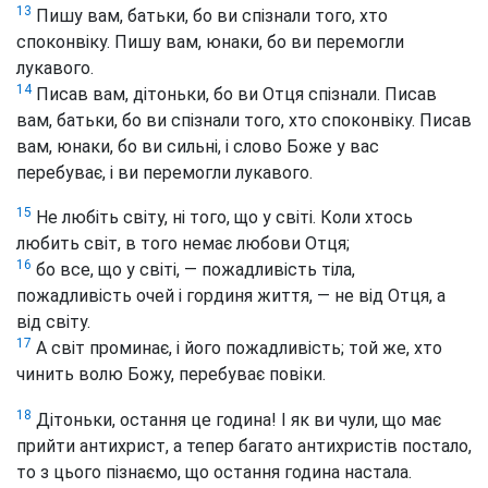
13
Пишу вам, батьки, бо ви спізнали того, хто
споконвіку. Пишу вам, юнаки, бо ви перемогли
лукавого.
14
Писав вам, дітоньки, бо ви Отця спізнали. Писав
вам, батьки, бо ви спізнали того, хто споконвіку. Писав
вам, юнаки, бо ви сильні, і слово Боже у вас
перебуває, і ви перемогли лукавого.
15
Не любіть світу, ні того, що у світі. Коли хтось
любить світ, в того немає любови Отця;
16
бо все, що у світі, — пожадливість тіла,
пожадливість очей і гординя життя, — не від Отця, а
від світу.
17
А світ проминає, і його пожадливість; той же, хто
чинить волю Божу, перебуває повіки.
18
Дітоньки, остання це година! І як ви чули, що має
прийти антихрист, а тепер багато антихристів постало,
то з цього пізнаємо, що остання година настала.