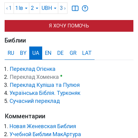
‹ 1
1Ів
2
UBH
3
›
Я ХОЧУ ПОМОЧЬ
Библии
RU
BY
UA
EN
DE
GR
LAT
Переклад Огієнка
●
Переклад Хоменка
Переклад Куліша та Пулюя
Українська Біблія. Турконяк
Сучасний переклад
Комментарии
Новая Женевская Библия
Учебной Библии МакАртура