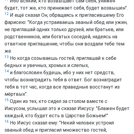
Ибо всякий, кто возвышает сам себя, унижен
будет, тот же, кто принижает себя, будет возвышен".
12
И ещё сказал Он, обращаясь к пригласившему Его
фарисею: "Когда устраиваешь званый обед или ужин,
не приглашай одних только друзей, или братьев, или
родственников, или богатых соседей, надеясь на
ответное приглашение, чтобы они воздали тебе тем
же.
13
Но когда созываешь гостей, приглашай к себе
бедных и увечных, хромых и слепых,
14
и благословен будешь, ибо у них нет средств,
чтобы вознаградить тебя в ответ. Бог вознаградит
тебя в тот час, когда все праведные восстанут из
мёртвых".
15
Один из тех, кто сидел за столом вместе с
Иисусом, услышал это и сказал Иисусу: "Блажен будет
каждый, кто будет есть в Царстве Божьем!"
16
Но Иисус сказал ему: "Некий человек устроил
званый обед и пригласил множество гостей,