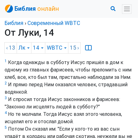
Библия
онлайн
Библия
›
Cовременный WBTC
От Луки, 14
‹ 13
Лк
14
WBTC
15
›
1
Когда однажды в субботу Иисус пришёл в дом к
одному из главных фарисеев, чтобы преломить с ним
хлеб, все, кто был там, пристально наблюдали за Ним.
2
И прямо перед Ним оказался человек, страдавший
водянкой.
3
И спросил тогда Иисус законников и фарисеев:
"Законно ли исцелять людей в субботу?"
4
Но те молчали. Тогда Иисус взял этого человека,
исцелил его и отослал домой.
5
Потом Он сказал им: "Если у кого-то из вас сын
упадёт в колодец или рабочая скотина, неужели вы не