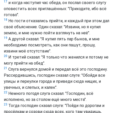
17
и когда наступил час обеда, он послал своего слугу
оповестить всех приглашённых: "Приходите, ибо всё
готово".
18
Но гости отказались прийти, и каждый при этом дал
своё объяснение. Один сказал: "Извини, но я купил
землю, и мне нужно пойти взглянуть на неё".
19
А другой сказал: "Я купил пять пар быков, и мне
необходимо посмотреть, как они пашут, прошу,
извини моё отсутствие".
20
И третий сказал: "Я только что женился и потому не
могу прийти на обед".
21
Слуга вернулся домой и передал всё это господину.
Рассердившись, господин сказал слуге: "Обойди все
улицы и переулки города и приведи сюда нищих, и
увечных, и слепых, и калек".
22
Немного погодя слуга сказал: "Господин, всё
исполнено, но за столом ещё много места".
23
Тогда господин сказал слуге: "Пойди по дорогам и
просёлкам и созови сюда всех, кого там увидишь,