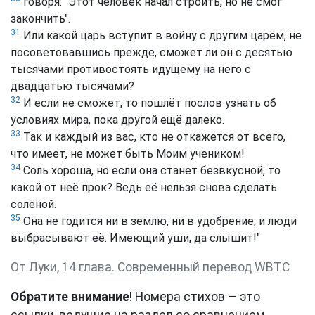
говоря: "Этот человек начал строить, но не смог
закончить".
31
Или какой царь вступит в войну с другим царём, не
посоветовавшись прежде, сможет ли он с десятью
тысячами противостоять идущему на него с
двадцатью тысячами?
32
И если не сможет, то пошлёт послов узнать об
условиях мира, пока другой ещё далеко.
33
Так и каждый из вас, кто не откажется от всего,
что имеет, не может быть Моим учеником!
34
Соль хороша, но если она станет безвкусной, то
какой от неё прок? Ведь её нельзя снова сделать
солёной.
35
Она не годится ни в землю, ни в удобрение, и люди
выбрасывают её. Имеющий уши, да слышит!"
От Луки, 14 глава. Cовременный перевод WBTC
Обратите внимание
! Номера стихов — это