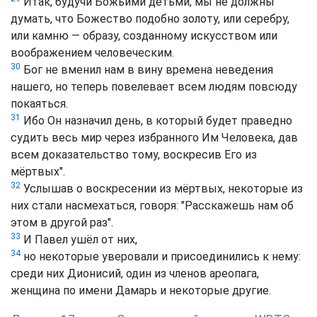
Итак, будучи Божьими детьми, мы не должны
думать, что Божество подобно золоту, или серебру,
или камню — образу, созданному искусством или
воображением человеческим.
30
Бог не вменил нам в вину времена неведения
нашего, но теперь повелевает всем людям повсюду
покаяться.
31
Ибо Он назначил день, в который будет праведно
судить весь мир через избранного Им Человека, дав
всем доказательство тому, воскресив Его из
мёртвых".
32
Услышав о воскресении из мёртвых, некоторые из
них стали насмехаться, говоря: "Расскажешь нам об
этом в другой раз".
33
И Павел ушёл от них,
34
но некоторые уверовали и присоединились к нему:
среди них Дионисий, один из членов ареопага,
женщина по имени Дамарь и некоторые другие.