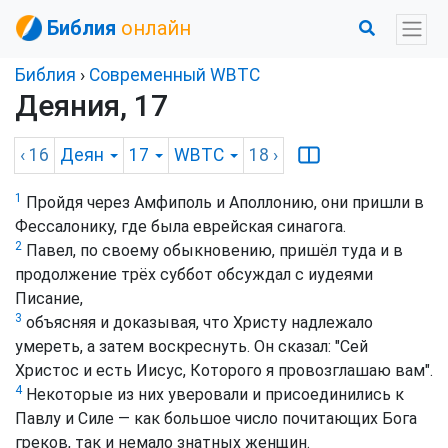
Библия
онлайн
Библия
›
Cовременный WBTC
Деяния, 17
‹ 16
Деян
17
WBTC
18
›
1
Пройдя через Амфиполь и Аполлонию, они пришли в
Фессалонику, где была еврейская синагога.
2
Павел, по своему обыкновению, пришёл туда и в
продолжение трёх суббот обсуждал с иудеями
Писание,
3
объясняя и доказывая, что Христу надлежало
умереть, а затем воскреснуть. Он сказал: "Сей
Христос и есть Иисус, Которого я провозглашаю вам".
4
Некоторые из них уверовали и присоединились к
Павлу и Силе — как большое число почитающих Бога
греков, так и немало знатных женщин.