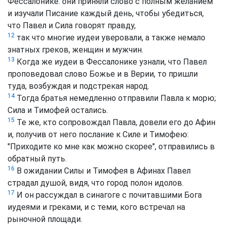
Фессалонике: они приняли слово с полным желанием
и изучали Писание каждый день, чтобы убедиться,
что Павел и Сила говорят правду,
12
так что многие иудеи уверовали, а также немало
знатных греков, женщин и мужчин.
13
Когда же иудеи в Фессалонике узнали, что Павел
проповедовал слово Божье и в Верии, то пришли
туда, возбуждая и подстрекая народ.
14
Тогда братья немедленно отправили Павла к морю;
Сила и Тимофей остались.
15
Те же, кто сопровождал Павла, довели его до Афин
и, получив от него послание к Силе и Тимофею:
"Приходите ко мне как можно скорее", отправились в
обратный путь.
16
В ожидании Силы и Тимофея в Афинах Павел
страдал душой, видя, что город полон идолов.
17
И он рассуждал в синагоге с почитавшими Бога
иудеями и греками, и с теми, кого встречал на
рыночной площади.