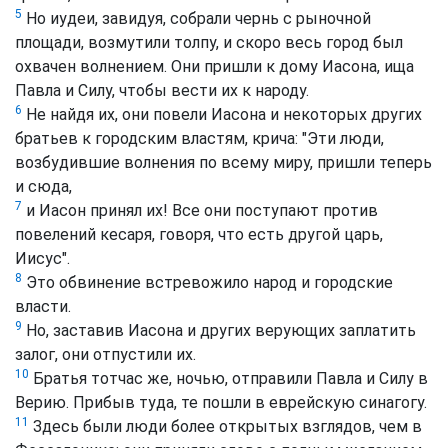
5
Но иудеи, завидуя, собрали чернь с рыночной
площади, возмутили толпу, и скоро весь город был
охвачен волнением. Они пришли к дому Иасона, ища
Павла и Силу, чтобы вести их к народу.
6
Не найдя их, они повели Иасона и некоторых других
братьев к городским властям, крича: "Эти люди,
возбудившие волнения по всему миру, пришли теперь
и сюда,
7
и Иасон принял их! Все они поступают против
повелений кесаря, говоря, что есть другой царь,
Иисус".
8
Это обвинение встревожило народ и городские
власти.
9
Но, заставив Иасона и других верующих заплатить
залог, они отпустили их.
10
Братья тотчас же, ночью, отправили Павла и Силу в
Верию. Прибыв туда, те пошли в еврейскую синагогу.
11
Здесь были люди более открытых взглядов, чем в