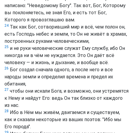
написано: "Неведомому Богу". Так вот, Бог, Которому
вы поклоняетесь, не зная Его, и есть тот Бог,
Которого я провозглашаю вам.
24
Так как Бог, сотворивший мир и всё, чем полон он,
есть Господь небес и земли, то Он не живёт в храмах,
построенных руками человеческими,
25
и не руки человеческие служат Ему службу, ибо Он
никогда ни в чём не нуждается. Это Он даёт всё
человеку — и жизнь, и дыхание, и вообще всё.
26
Бог создал сначала одного, а после него и все
народы земли и определил времена и предел их
обитания,
27
чтобы они искали Бога; и возможно, они устремятся
к Нему и найдут Его: ведь Он так близко от каждого
из нас.
28
Ибо в Нём мы живём, двигаемся и существуем,
как и сказали некоторые из ваших поэтов: "Ибо мы
Его порода".
29