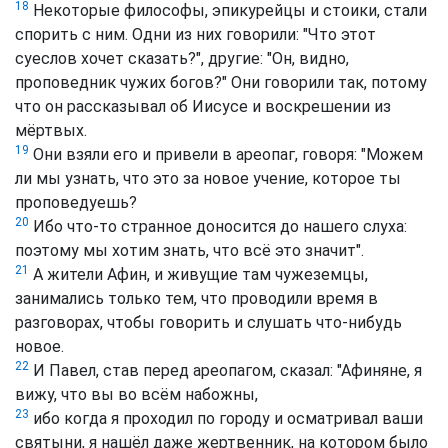
18
Некоторые философы, эпикурейцы и стоики, стали
спорить с ним. Одни из них говорили: "Что этот
суеслов хочет сказать?", другие: "Он, видно,
проповедник чужих богов?" Они говорили так, потому
что он рассказывал об Иисусе и воскрешении из
мёртвых.
19
Они взяли его и привели в ареопаг, говоря: "Можем
ли мы узнать, что это за новое учение, которое ты
проповедуешь?
20
Ибо что-то странное доносится до нашего слуха:
поэтому мы хотим знать, что всё это значит".
21
А жители Афин, и живущие там чужеземцы,
занимались только тем, что проводили время в
разговорах, чтобы говорить и слушать что-нибудь
новое.
22
И Павел, став перед ареопагом, сказал: "Афиняне, я
вижу, что вы во всём набожны,
23
ибо когда я проходил по городу и осматривал ваши
святыни, я нашёл даже жертвенник, на котором было