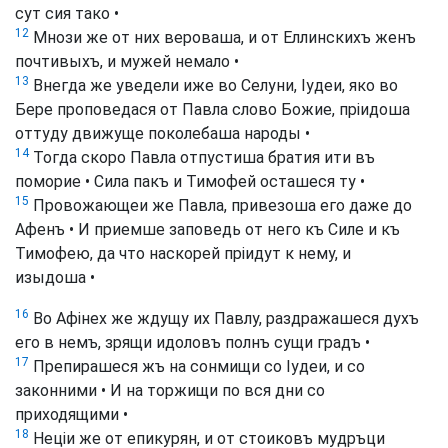
сут сия тако •
12
Мнози же от них вероваша, и от Еллинскихъ женъ
почтивыхъ, и мужей немало •
13
Внегда же уведели иже во Селуни, Іудеи, яко во
Бере проповедася от Павла слово Божие, пріидоша
оттуду движуще поколебаша народы •
14
Тогда скоро Павла отпустиша братия ити въ
поморие • Сила пакъ и Тимофей осташеся ту •
15
Провожающеи же Павла, привезоша его даже до
Афенъ • И приемше заповедь от него къ Силе и къ
Тимофею, да что наскорей пріидут к нему, и
изыдоша •
16
Во Афінех же ждущу их Павлу, раздражашеся духъ
его в немъ, зрящи идоловъ полнъ сущи градъ •
17
Препирашеся жъ на сонмищи со Іудеи, и со
законними • И на торжищи по вся дни со
приходящими •
18
Неціи же от епикурян, и от стоиковъ мудръци