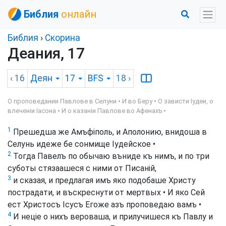
Библия
онлайн
Библия
›
Скорина
Деания, 17
‹ 16
Деян
17
BFS
18
›
О проповедании Павлове в Селуни • И во Беру • О зависти Іудеи, о
влеченіи Іасона • И о казаніи Павлове во Афенахъ •
1
Прешедша же Амъфіполь, и Аполонию, внидоша в
Селунь идеже бе сонмище Іудейское •
2
Тогда Павелъ по обычаю въниде къ нимъ, и по три
суботы стязаашеся с ними от Писаній,
3
и сказая, и предлагая имъ яко подобаше Христу
пострадати, и въскреснути от мертвых • И яко Сей
ест Христосъ Ісусъ Егоже азъ проповедаю вамъ •
4
И неціе о нихъ вероваша, и прилучишеся къ Павлу и