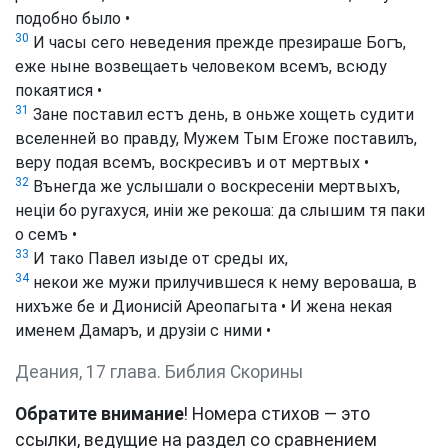
подобно было •
30
И часы сего неведения прежде презираше Богъ,
еже ныне возвещаеть человеком всемъ, всюду
покаятися •
31
Зане поставил естъ день, в оньже хощеть судити
вселенней во правду, Мужем Тым Егоже поставилъ,
веру подая всемъ, воскресивъ и от мертвых •
32
Вънегда же услышали о воскресеніи мертвыхъ,
неціи бо ругахуся, иніи же рекоша: да слышим тя паки
о семъ •
33
И тако Павел изыде от среды их,
34
некои же мужи прилучившеся к нему вероваша, в
нихъже бе и Дионисій Ареопагыта • И жена некая
именем Дамаръ, и друзіи с ними •
Деания, 17 глава. Библия Скорины
Обратите внимание
! Номера стихов — это
ссылки, ведущие на раздел со сравнением