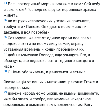
24
Богъ сотворивый миръ, и вся яже в нем • Сей небу
и земли, сый Господь не в рукотворенныхъ храмех
живеть,
25
ни от рукъ человеческих угожения приемлет,
требуя что • Понеже Онъ даеть всем живот и
дыхание, и вся потребы •
26
Сотворилъ же ест от единое крови все племя
людское, жити по всему лицу земли, справуя
уставеныя времена, и конци пребывания их,
27
дабы възыскали Господа, аще узыщуть Его, и
обрящуть, яко недалеко ест от единого каждого з
насъ •
28
О Немъ убо живемъ, и движемся, и есмы •
Якоже неціи от ваших кънижъникъ рекоша: Егоже и
народъ есъмы,
29
понеже народъ есмо Божій, не имамы домнимати,
иже бы злато, и сребро, или камение начертаное
ремесломъ, и смышлениемъ человеческим, Богу