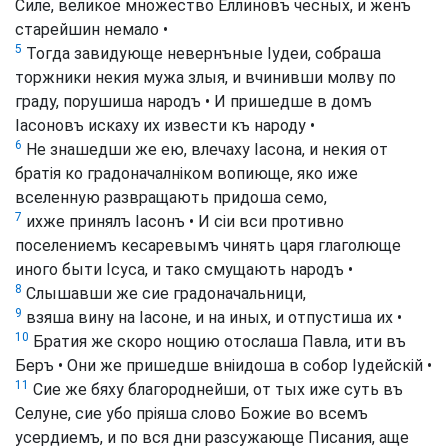
Силе, великое множество Еллиновъ чесных, и женъ
старейшин немало •
5
Тогда завидующе невернъные Іудеи, собраша
торжники некия мужа злыя, и вчинивши молву по
граду, порушиша народъ • И пришедше в домъ
Іасоновъ искаху их извести къ народу •
6
Не знашедши же ею, влечаху Іасона, и некия от
братія ко градоначалніком вопиюще, яко иже
вселенную развращають придоша семо,
7
ихже принялъ Іасонъ • И сіи вси противно
поселениемъ кесаревымъ чинять царя глаголюще
иного быти Ісуса, и тако смущають народъ •
8
Слышавши же сие градоначальници,
9
взяша вину на Іасоне, и на иных, и отпустиша их •
10
Братия же скоро нощию отослаша Павла, ити въ
Беръ • Они же пришедше вніидоша в собор Іудейскій •
11
Сие же бяху благороднейши, от тых иже суть въ
Селуне, сие убо пріяша слово Божие во всемъ
усердиемъ, и по вся дни разсужающе Писания, аще