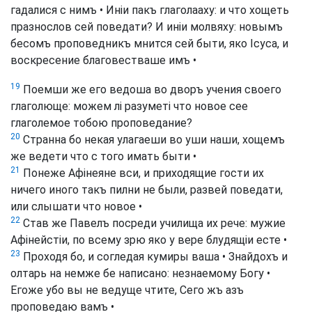
гадалися с нимъ • Иніи пакъ глаголааху: и что хощеть
празнослов сей поведати? И иніи молвяху: новымъ
бесомъ проповедникъ мнится сей быти, яко Ісуса, и
воскресение благовестваше имъ •
19
Поемши же его ведоша во дворъ учения своего
глаголюще: можем лі разуметі что новое сее
глаголемое тобою проповедание?
20
Странна бо некая улагаеши во уши наши, хощемъ
же ведети что с того имать быти •
21
Понеже Афінеяне вси, и приходящие гости их
ничего иного такъ пилни не были, развей поведати,
или слышати что новое •
22
Став же Павелъ посреди училища их рече: мужие
Афінейстіи, по всему зрю яко у вере блудящіи есте •
23
Проходя бо, и согледая кумиры ваша • Знайдохъ и
олтарь на немже бе написано: незнаемому Богу •
Егоже убо вы не ведуще чтите, Сего жъ азъ
проповедаю вамъ •