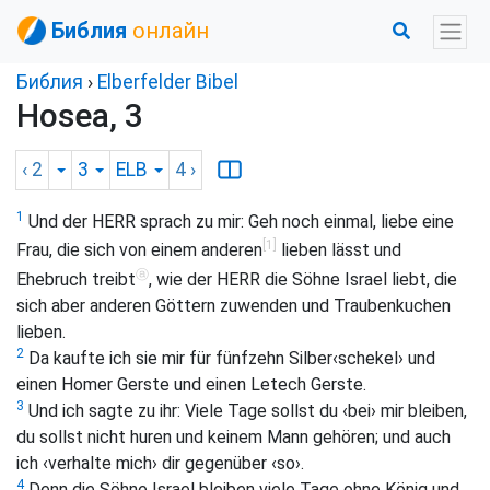
Библия
онлайн
Библия
›
Elberfelder Bibel
Hosea, 3
‹ 2
3
ELB
4
›
1
Und der HERR sprach zu mir: Geh noch einmal, liebe eine
[1]
Frau, die sich von einem anderen
lieben lässt und
ⓐ
Ehebruch treibt
, wie der HERR die Söhne Israel liebt, die
sich aber anderen Göttern zuwenden und Traubenkuchen
lieben.
2
Da kaufte ich sie mir für fünfzehn Silber‹schekel› und
einen Homer Gerste und einen Letech Gerste.
3
Und ich sagte zu ihr: Viele Tage sollst du ‹bei› mir bleiben,
du sollst nicht huren und keinem Mann gehören; und auch
ich ‹verhalte mich› dir gegenüber ‹so›.
4
Denn die Söhne Israel bleiben viele Tage ohne König und