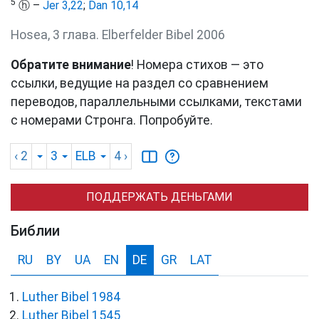
5
ⓗ –
Jer 3,22
;
Dan 10,14
Hosea, 3 глава. Elberfelder Bibel 2006
Обратите внимание
! Номера стихов — это
ссылки, ведущие на раздел со сравнением
переводов, параллельными ссылками, текстами
с номерами Стронга. Попробуйте.
‹ 2
3
ELB
4
›
ПОДДЕРЖАТЬ ДЕНЬГАМИ
Библии
RU
BY
UA
EN
DE
GR
LAT
Luther Bibel 1984
Luther Bibel 1545