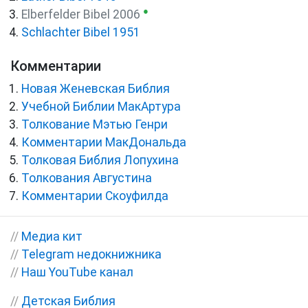
●
Elberfelder Bibel 2006
Schlachter Bibel 1951
Комментарии
Новая Женевская Библия
Учебной Библии МакАртура
Толкование Мэтью Генри
Комментарии МакДональда
Толковая Библия Лопухина
Толкования Августина
Комментарии Скоуфилда
//
Медиа кит
//
Telegram недокнижника
//
Наш YouTube канал
//
Детская Библия