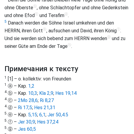
ⓑ
ohne Oberste
, ohne Schlachtopfer und ohne Gedenkstein
ⓒ
ⓓ
und ohne Efod
und Terafim
.
5
Danach werden die Söhne Israel umkehren und den
ⓔ
ⓕ
HERRN, ihren Gott
, aufsuchen und David, ihren König
.
ⓖ
Und sie werden sich bebend zum HERRN wenden
und zu
ⓗ
seiner Güte am Ende der Tage
.
Примечания к тексту
1
[1] – o. kollektiv: von Freunden
1
ⓐ – Kap.
1,2
4
ⓑ – Kap.
10,3
;
Kla 2,9
;
Hes 19,14
4
ⓒ –
2Mo 28,6
;
Ri 8,27
4
ⓓ –
Ri 17,5
;
Hes 21,31
5
ⓔ – Kap.
5,15
;
6,1
;
Jer 50,4
.
5
5
ⓕ –
Jer 30,9
;
Hes 37,24
5
ⓖ –
Jes 60,5