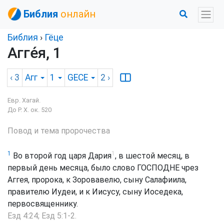
Библия
онлайн
Библия
›
Гёце
Агге́я, 1
‹ 3
Агг
1
GECE
2
›
Евр. Хагай.
До Р. Х. ок. 520
Повод и тема пророчества
1
1
Во второй год царя Дария
, в шестой месяц, в
первый день месяца, было слово ГОСПОДНЕ чрез
Аггея, пророка, к Зоровавелю, сыну Салафиила,
правителю Иудеи, и к Иисусу, сыну Иоседека,
первосвященнику.
Езд 4:24
;
Езд 5:1-2
.