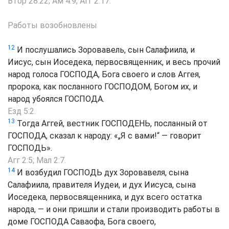
Втор 28:22
;
Ам 4:9
;
Агг 2:17
.
Работы возобновлены
12
И послушались Зоровавель, сын Салафиила, и
Иисус, сын Иоседека, первосвященник, и весь прочий
народ голоса ГОСПОДА, Бога своего и слов Аггея,
пророка, как посланного ГОСПОДОМ, Богом их, и
народ убоялся ГОСПОДА.
Езд 5:2
.
13
Тогда Аггей, вестник ГОСПОДЕНЬ, посланный от
ГОСПОДА, сказал к народу: «„Я с вами!“ — говорит
ГОСПОДЬ».
Агг 2:5
;
Мал 2:7
.
14
И возбудил ГОСПОДЬ дух Зоровавеля, сына
Салафиила, правителя Иудеи, и дух Иисуса, сына
Иоседека, первосвященника, и дух всего остатка
народа, — и они пришли и стали производить работы в
доме ГОСПОДА Саваофа, Бога своего,