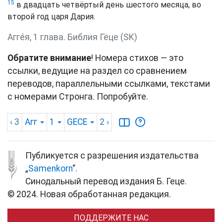
15
в двадцать четвёртый день шестого месяца, во
второй год царя Дария.
Агге́я, 1 глава. Библия Гёце (SK)
Обратите внимание
! Номера стихов — это
ссылки, ведущие на раздел со сравнением
переводов, параллельными ссылками, текстами
с номерами Стронга. Попробуйте.
‹ 3
Агг
1
GECE
2
›
Публикуется с разрешения издательства
„
Samenkorn
“.
Синодальный перевод издания Б. Геце.
© 2024. Новая обработанная редакция.
ПОДДЕРЖИТЕ НАС