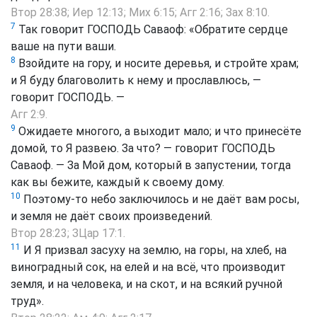
Втор 28:38
;
Иер 12:13
;
Мих 6:15
;
Агг 2:16
;
Зах 8:10
.
7
Так говорит ГОСПОДЬ Саваоф: «Обратите сердце
ваше на пути ваши.
8
Взойдите на гору, и носите деревья, и стройте храм;
и Я буду благоволить к нему и прославлюсь, —
говорит ГОСПОДЬ. —
Агг 2:9
.
9
Ожидаете многого, а выходит мало; и что принесёте
домой, то Я развею. За что? — говорит ГОСПОДЬ
Саваоф. — За Мой дом, который в запустении, тогда
как вы бежите, каждый к своему дому.
10
Поэтому-то небо заключилось и не даёт вам росы,
и земля не даёт своих произведений.
Втор 28:23
; ЗЦар 17:1.
11
И Я призвал засуху на землю, на горы, на хлеб, на
виноградный сок, на елей и на всё, что производит
земля, и на человека, и на скот, и на всякий ручной
труд».