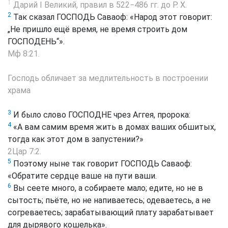
1
Дарий I Великий, правил в 522−486 гг. до Р. Х.
2
Так сказал ГОСПОДЬ Саваоф: «Народ этот говорит:
„Не пришло ещё время, не время строить дом
ГОСПОДЕНЬ“».
Мф 8:21
.
Господь обличает за медлительность в построении
храма
3
И было слово ГОСПОДНЕ чрез Аггея, пророка:
4
«А вам самим время жить в домах ваших обшитых,
тогда как этот дом в запустении?»
2Цар 7:2
.
5
Поэтому ныне так говорит ГОСПОДЬ Саваоф:
«Обратите сердце ваше на пути ваши.
6
Вы сеете много, а собираете мало; едите, но не в
сытость; пьёте, но не напиваетесь; одеваетесь, а не
согреваетесь; зарабатывающий плату зарабатывает
для дырявого кошелька».