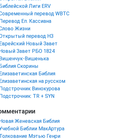
Библейской Лиги ERV
Cовременный перевод WBTC
Перевод Еп. Кассиана
Слово Жизни
Открытый перевод НЗ
Еврейский Новый Завет
Новый Завет РБО 1824
Вишенчук-Вишенька
Библия Скорины
Елизаветинская Библия
Елизаветинская на русском
Подстрочник Винокурова
Подстрочник: TR + SYN
омментарии
Новая Женевская Библия
Учебной Библии МакАртура
Толкование Мэтью Генри