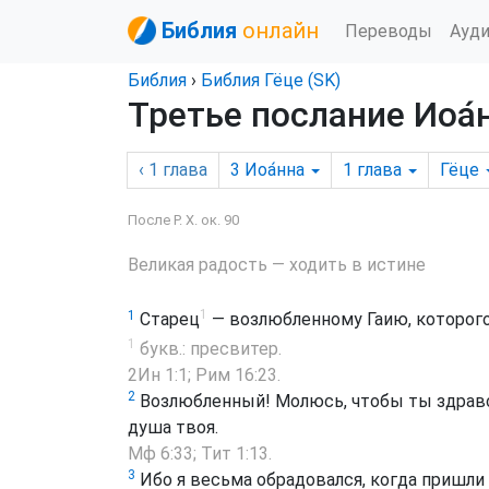
Библия
онлайн
Переводы
Ауд
Библия
›
Библия Гёце (SK)
Третье послание Иоа́н
‹ 1
глава
3 Иоа́нна
1
глава
Гёце
После Р. Х. ок. 90
Великая радость — ходить в истине
1
1
Старец
— возлюбленному Гаию, которого
1
букв.: пресвитер.
2Ин 1:1
;
Рим 16:23
.
2
Возлюбленный! Молюсь, чтобы ты здравс
душа твоя.
Мф 6:33
;
Тит 1:13
.
3
Ибо я весьма обрадовался, когда пришли