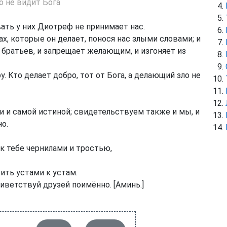
о не видит Бога
ать у них Диотреф не принимает нас.
ах, которые он делает, понося нас злыми словами; и
 братьев, и запрещает желающим, и изгоняет из
. Кто делает добро, тот от Бога, а делающий зло не
и самой истиной; свидетельствуем также и мы, и
о.
 к тебе чернилами и тростью,
ить устами к устам.
иветствуй друзей поимённо. [Аминь.]