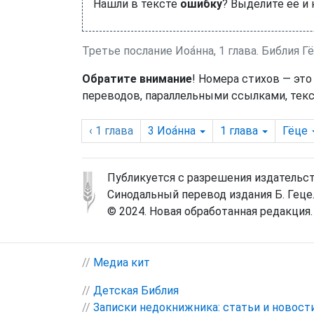
Нашли в тексте
ошибку
? Выделите её и
Третье послание Иоа́нна, 1 глава. Библия Гё
Обратите внимание
! Номера стихов — это
переводов, параллельными ссылками, текс
‹ 1
глава
3 Иоа́нна
1
глава
Гёце
Публикуется с разрешения издательст
Синодальный перевод издания Б. Геце
© 2024. Новая обработанная редакция.
//
Медиа кит
//
Детская Библия
//
Записки недокнижника: статьи и новост