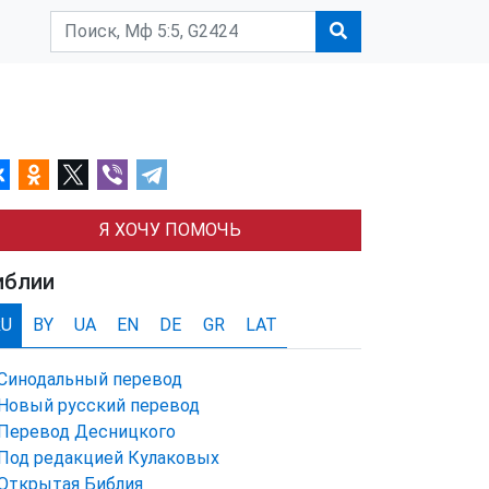
Я ХОЧУ ПОМОЧЬ
иблии
RU
BY
UA
EN
DE
GR
LAT
Синодальный перевод
Новый русский перевод
Перевод Десницкого
Под редакцией Кулаковых
Открытая Библия