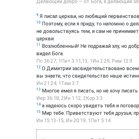
Делающий добро — от Бога, а делающий зл
9
Я писал церкви, но любящий первенствов
10
Поэтому, если я приду, то напомню о дел
не довольствуясь тем, и сам не принимает
церкви.
11
Возлюбленный! Не подражай злу, но добру
видел Бога.
Пс 36:27
;
1Пет 3:11,13
;
1Ин 2:29
;
Рим 12:9
.
12
О Димитрии засвидетельствовано всеми 
вы знаете, что свидетельство наше истинн
Ин 21:24
;
1Тим 3:7
.
13
Многое имел я писать, но не хочу писать
Иер 36:18
;
2Ин 1:12
;
2Кор 3:3
.
14
а надеюсь скоро увидеть тебя и поговор
15
Мир тебе. Приветствуют тебя друзья; пр
Ин 15:13-15
;
Ин 20:19
;
1Пет 5:14
.