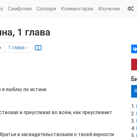
ио
Симфония
Словари
Комментарии
Изучение
на, 1 глава
1
глава
›
Б
 я люблю по истине.
твовал и преуспевал во всём, как преуспевает
 братья и засвидетельствовали о твоей
верности