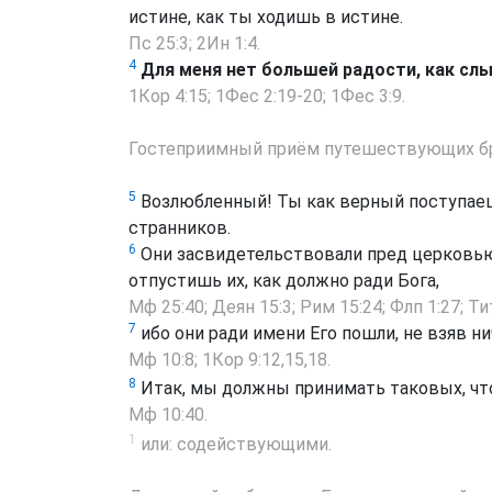
истине, как ты ходишь в истине.
Пс 25:3
;
2Ин 1:4
.
4
Для меня нет большей радости, как слы
1Кор 4:15
;
1Фес 2:19-20
;
1Фес 3:9
.
Гостеприимный приём путешествующих б
5
Возлюбленный! Ты как верный поступаешь
странников.
6
Они засвидетельствовали пред церковью
отпустишь их, как должно ради Бога,
Мф 25:40
;
Деян 15:3
;
Рим 15:24
;
Флп 1:27
;
Ти
7
ибо они ради имени Его пошли, не взяв ни
Мф 10:8
;
1Кор 9:12,15,18
.
8
Итак, мы должны принимать таковых, чт
Мф 10:40
.
1
или: содействующими.