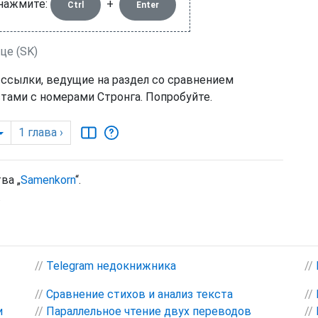
 нажмите:
+
Ctrl
Enter
це (SK)
 ссылки, ведущие на раздел со сравнением
тами с номерами Стронга. Попробуйте.
1
глава
›
ва „
Samenkorn
“.
.
//
Telegram недокнижника
//
//
Сравнение стихов и анализ текста
//
и
//
Параллельное чтение двух переводов
//