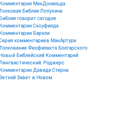
Комментарии МакДональда
Толковая Библия Лопухина
Библия говорит сегодня
Комментарии Скоуфилда
Комментарии Баркли
Серия комментариев МакАртура
Толкование Феофилакта Болгарского
Новый Библейский Комментарий
Лингвистический. Роджерс
Комментарии Давида Стерна
Ветхий Завет в Новом