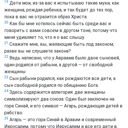
19
Дети мои, из-за вас я испытываю такие муки, как
женщина, рождая ребенка, и так будет до тех пор,
пока в вас не отразится образ Христа.
20
Как бы мне хотелось сейчас быть среди вас и
говорить с вами совсем в другом тоне, потому что
меня удивляет то, что я о вас слышу.
21
Скажите мне, вы, желающие быть под законом,
разве вы не слушаете закона?
22
Ведь написано, что у Aвраама было двое сыновей,
один родился от рабыни, а другой — от свободной
женщины.
23
Сын рабыни родился, как рождаются все дети, а
сын свободной родился по обещанию Бога.
24
Здесь содержится аллегория: две женщины
символизируют два союза. Один был заключен на
горе Синай, и его символ — Aгарь, рождающая детей в
рабство.
25
Aгарь — это гора Синай в Aравии и современный
Иерусалим, потому что Иерусалим и все его дети в