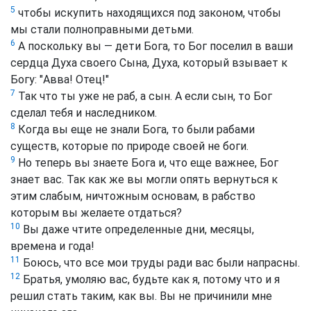
5
чтобы искупить находящихся под законом, чтобы
мы стали полноправными детьми.
6
А поскольку вы — дети Бога, то Бог поселил в ваши
сердца Духа своего Сына, Духа, который взывает к
Богу: "Aвва! Отец!"
7
Так что ты уже не раб, а сын. A если сын, то Бог
сделал тебя и наследником.
8
Когда вы еще не знали Бога, то были рабами
существ, которые по природе своей не боги.
9
Но теперь вы знаете Бога и, что еще важнее, Бог
знает вас. Так как же вы могли опять вернуться к
этим слабым, ничтожным основам, в рабство
которым вы желаете отдаться?
10
Вы даже чтите определенные дни, месяцы,
времена и года!
11
Боюсь, что все мои труды ради вас были напрасны.
12
Братья, умоляю вас, будьте как я, потому что и я
решил стать таким, как вы. Вы не причинили мне