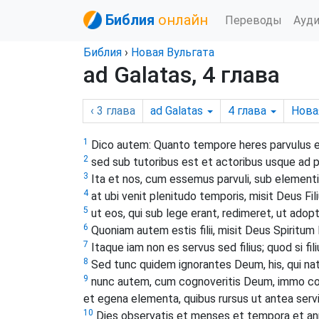
Библия
онлайн
Переводы
Ауд
Библия
›
Новая Вульгата
ad Galatas, 4 глава
‹ 3
глава
ad Galatas
4
глава
Нова
1
Dico autem: Quanto tempore heres parvulus est
2
sed sub tutoribus est et actoribus usque ad p
3
Ita et nos, cum essemus parvuli, sub element
4
at ubi venit plenitudo temporis, misit Deus Fi
5
ut eos, qui sub lege erant, redimeret, ut adop
6
Quoniam autem estis filii, misit Deus Spiritum F
7
Itaque iam non es servus sed filius; quod si fil
8
Sed tunc quidem ignorantes Deum, his, qui natur
9
nunc autem, cum cognoveritis Deum, immo cogn
et egena elementa, quibus rursus ut antea servi
10
Dies observatis et menses et tempora et an