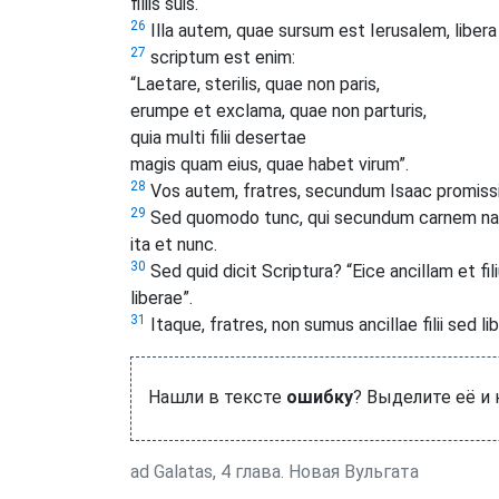
filiis suis.
26
Illa autem, quae sursum est Ierusalem, libera
27
scriptum est enim:
“Laetare, sterilis, quae non paris,
erumpe et exclama, quae non parturis,
quia multi filii desertae
magis quam eius, quae habet virum”.
28
Vos autem, fratres, secundum Isaac promissioni
29
Sed quomodo tunc, qui secundum carnem natu
ita et nunc.
30
Sed quid dicit Scriptura? “Eice ancillam et fili
liberae”.
31
Itaque, fratres, non sumus ancillae filii sed li
Нашли в тексте
ошибку
? Выделите её и
ad Galatas, 4 глава. Новая Вульгата