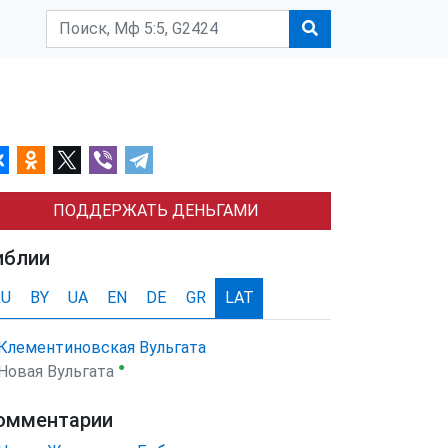
ПОДДЕРЖАТЬ ДЕНЬГАМИ
иблии
RU
BY
UA
EN
DE
GR
LAT
Клементиновская Вульгата
●
Новая Вульгата
омментарии