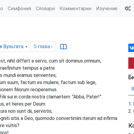
ио
Симфония
Словари
Комментарии
Изучение
я Вульгата
5
глава
›
, nihil differt a servo, cum sit dominus omnium,
raefinitum tempus a patre.
is mundi eramus servientes;
Б
lium suum, factum ex muliere, factum sub lege,
tionem filiorum reciperemus.
ilii sui in corda nostra clamantem: “Abba, Pater!”.
ius, et heres per Deum.
a non sunt dii, servistis;
iti sitis a Deo, quomodo convertimini iterum ad infirma
К
re vultis?
nos!