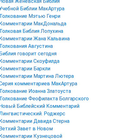
Новая Женевская Библия
Учебной Библии МакАртура
Толкование Мэтью Генри
Комментарии МакДональда
Толковая Библия Лопухина
Комментарии Жана Кальвина
Толкования Августина
Библия говорит сегодня
Комментарии Скоуфилда
Комментарии Баркли
Комментарии Мартина Лютера
Серия комментариев МакАртура
Толкование Иоанна Златоуста
Толкование Феофилакта Болгарского
Новый Библейский Комментарий
Лингвистический. Роджерс
Комментарии Давида Стерна
Ветхий Завет в Новом
Комментарии Кузнецовой