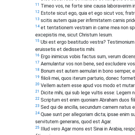
11
Timeo vos, ne forte sine causa laboraverim in
12
Estote sicut ego, quia et ego sicut vos; fratr
13
scitis autem quia per infirmitatem carnis pri
14
et tentationem vestram in carne mea non spre
excepistis me, sicut Christum Iesum.
15
Ubi est ergo beatitudo vestra? Testimonium en
eruissetis et dedissetis mihi.
16
Ergo inimicus vobis factus sum, verum dicen
17
Aemulantur vos non bene, sed excludere vos v
18
Bonum est autem aemulari in bono semper, 
19
filioli mei, quos iterum parturio, donec formet
20
Vellem autem esse apud vos modo et mutare
21
Dicite mihi, qui sub lege vultis esse: Legem n
22
Scriptum est enim quoniam Abraham duos filio
23
Sed qui de ancilla, secundum carnem natus es
24
Quae sunt per allegoriam dicta; ipsae enim s
servitutem generans, quod est Agar.
25
Illud vero Agar mons est Sinai in Arabia, re