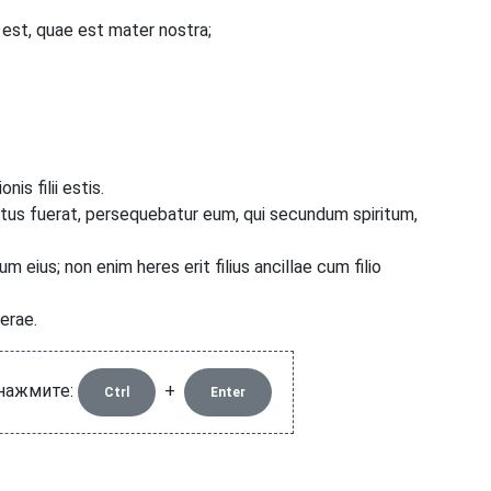
 est, quae est mater nostra;
s filii estis.
s fuerat, persequebatur eum, qui secundum spiritum,
um eius; non enim heres erit filius ancillae cum filio
berae.
 нажмите:
+
Ctrl
Enter