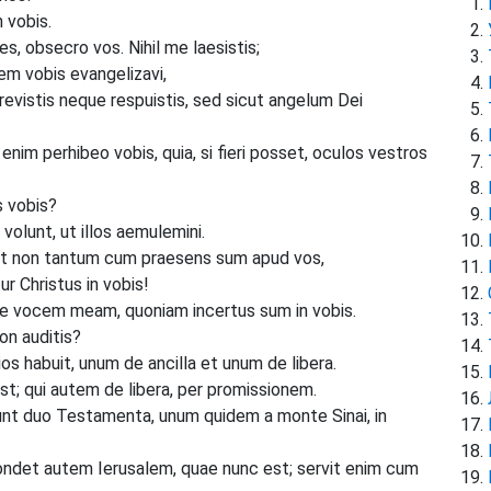
 vobis.
es, obsecro vos. Nihil me laesistis;
dem vobis evangelizavi,
vistis neque respuistis, sed sicut angelum Dei
im perhibeo vobis, quia, si fieri posset, oculos vestros
s vobis?
olunt, ut illos aemulemini.
et non tantum cum praesens sum apud vos,
ur Christus in vobis!
 vocem meam, quoniam incertus sum in vobis.
on auditis?
s habuit, unum de ancilla et unum de libera.
t; qui autem de libera, per promissionem.
unt duo Testamenta, unum quidem a monte Sinai, in
spondet autem Ierusalem, quae nunc est; servit enim cum