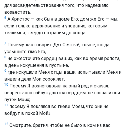
для засвидетельствования того, что́ надлежало
возвестить.
6
А Христос — как Сын в доме Его; дом же Его — мы,
если только дерзновение и упование, которым
хвалимся, твердо сохраним до конца.
7
Почему, как говорит Дух Святый, «ныне, когда
услышите глас Его,
8
не ожесточите сердец ваших, как во время ропота,
в день искушения в пустыне,
9
где искушали Меня отцы ваши, испытывали Меня и
видели дела Мои сорок лет.
10
Посему Я вознегодовал на оный род и сказал:
непрестанно заблуждаются сердцем, не познали они
путей Моих;
11
посему Я поклялся во гневе Моем, что они не
войдут в покой Мой».
12
Смотрите, братия, чтобы не было в ком из вас