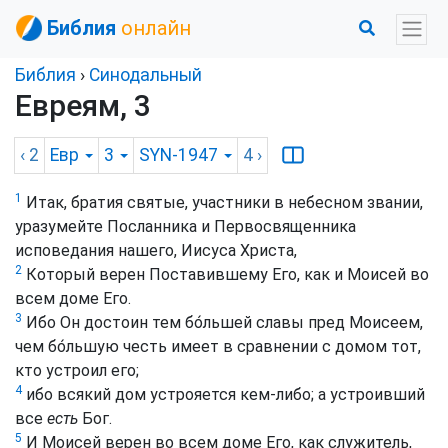
Библия
онлайн
Библия
›
Синодальный
Евреям, 3
‹ 2
Евр
3
SYN-1947
4
›
1
Итак, братия святые, участники в небесном звании,
уразумейте Посланника и Первосвященника
исповедания нашего, Иисуса Христа,
2
Который верен Поставившему Его, как и Моисей во
всем доме Его.
3
Ибо Он достоин тем бо́льшей славы пред Моисеем,
чем бо́льшую честь имеет в сравнении с домом тот,
кто устроил его;
4
ибо всякий дом устрояется кем-либо; а устроивший
все
есть
Бог.
5
И Моисей верен во всем доме Его, как служитель,