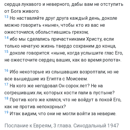
сердца лукавого и неверного, дабы вам не отступить
от Бога живого.
13
Но наставляйте друг друга каждый день, доколе
можно говорить «ныне», чтобы кто из вас не
ожесточился, обольстившись грехом;
14
ибо мы сделались причастниками Христу, если
только начатую жизнь твердо сохраним до конца,
15
доколе говорится: «ныне, когда услышите глас Его,
не ожесточите сердец ваших, как во время ропота».
16
Ибо некоторые из слышавших возроптали; но не
все вышедшие из Египта с Моисеем.
17
На кого же негодовал Он сорок лет? Не на
согрешивших ли, которых кости пали в пустыне?
18
Против кого же клялся, что не войдут в покой Его,
как не против непокорных?
19
Итак видим, что они не могли войти за неверие.
Послание к Евреям, 3 глава. Синодальный 1947