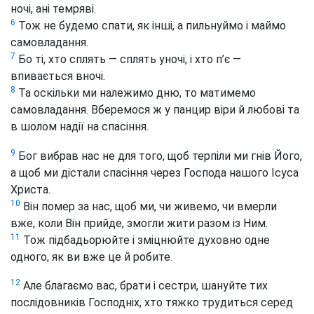
ночі, ані темряві.
6
Тож не будемо спати, як інші, а пильнуймо і маймо
самовладання.
7
Бо ті, хто сплять — сплять уночі, і хто п’є —
впивається вночі.
8
Та оскільки ми належимо дню, то матимемо
самовладання. Вберемося ж у панцир віри й любові та
в шолом надії на спасіння.
9
Бог вибрав нас не для того, щоб терпіли ми гнів Його,
а щоб ми дістали спасіння через Господа нашого Ісуса
Христа.
10
Він помер за нас, щоб ми, чи живемо, чи вмерли
вже, коли Він прийде, змогли жити разом із Ним.
11
Тож підбадьорюйте і зміцнюйте духовно одне
одного, як ви вже це й робите.
12
Але благаємо вас, брати і сестри, шануйте тих
послідовників Господніх, хто тяжко трудиться серед