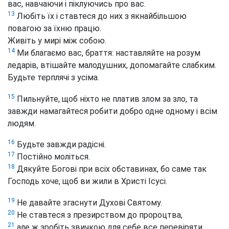
вас, навчаючи і піклуючись про вас.
13
Любіть їх і ставтеся до них з якнайбільшою
повагою за їхню працю.
Живіть у мирі між собою.
14
Ми благаємо вас, браття: наставляйте на розум
ледарів, втішайте малодушних, допомагайте слабким.
Будьте терплячі з усіма.
15
Пильнуйте, щоб ніхто не платив злом за зло, та
завжди намагайтеся робити добро одне одному і всім
людям.
16
Будьте завжди радісні.
17
Постійно моліться.
18
Дякуйте Богові при всіх обставинах, бо саме так
Господь хоче, щоб ви жили в Христі Ісусі.
19
Не давайте згаснути
Духові Святому.
20
Не ставтеся з презирством до пророцтва,
21
але ж зробіть звичкою для себе все перевіряти,