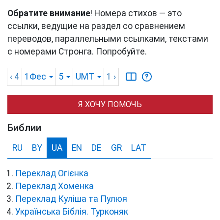
Обратите внимание
! Номера стихов — это
ссылки, ведущие на раздел со сравнением
переводов, параллельными ссылками, текстами
с номерами Стронга. Попробуйте.
‹ 4
1Фес
5
UMT
1
›
Я ХОЧУ ПОМОЧЬ
Библии
RU
BY
UA
EN
DE
GR
LAT
Переклад Огієнка
Переклад Хоменка
Переклад Куліша та Пулюя
Українська Біблія. Турконяк