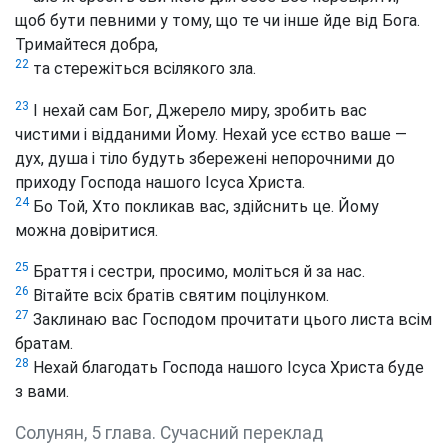
щоб бути певними у тому, що те чи інше йде від Бога.
Тримайтеся добра,
22
та стережіться всілякого зла.
23
І нехай сам Бог, Джерело миру, зробить вас
чистими і відданими Йому. Нехай усе єство ваше —
дух, душа і тіло будуть збережені непорочними до
приходу Господа нашого Ісуса Христа.
24
Бо Той, Хто покликав вас, здійснить це. Йому
можна довіритися.
25
Браття і сестри, просимо, моліться й за нас.
26
Вітайте всіх братів святим поцілунком.
27
Заклинаю вас Господом прочитати цього листа всім
братам.
28
Нехай благодать Господа нашого Ісуса Христа буде
з вами.
Солунян, 5 глава. Сучасний переклад