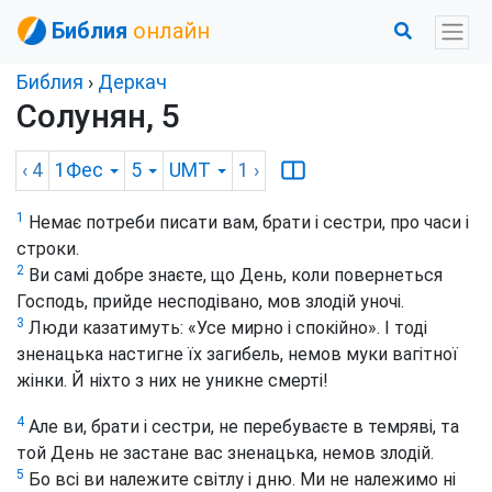
Библия
онлайн
Библия
›
Деркач
Солунян, 5
‹ 4
1Фес
5
UMT
1
›
1
Немає потреби писати вам, брати і сестри, про часи і
строки.
2
Ви самі добре знаєте, що День, коли повернеться
Господь, прийде несподівано, мов злодій уночі.
3
Люди казатимуть: «Усе мирно і спокійно». І тоді
зненацька настигне їх загибель, немов муки вагітної
жінки. Й ніхто з них не уникне смерті!
4
Але ви, брати і сестри, не перебуваєте в темряві, та
той День не застане вас зненацька, немов злодій.
5
Бо всі ви належите світлу і дню. Ми не належимо ні