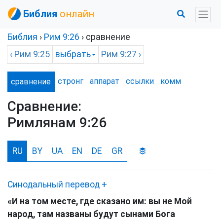
Библия
онлайн
Библия
›
Рим
9:26
› сравнение
‹
Рим
9:25
выбрать
Рим
9:27 ›
стронг
аппарат
ссылки
комм
сравнение
Сравнение:
Римлянам 9:26
RU
BY
UA
EN
DE
GR
Синодальный перевод
+
«И на том месте, где сказано им: вы не Мой
народ, там названы будут сынами Бога