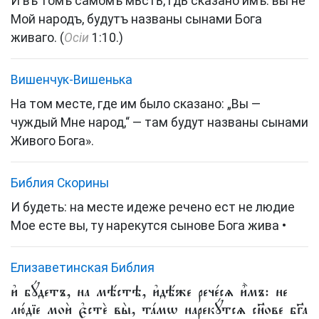
И въ томъ самомъ мѣстѣ, гдѣ сказано имъ: вы не
Мой народъ, будутъ названы сынами Бога
живаго. (
Осіи
1:10.)
Вишенчук-Вишенька
На том месте, где им было сказано: „Вы —
чуждый Мне народ,“ — там будут названы сынами
Живого Бога».
Библия Скорины
И будеть: на месте идеже речено ест не людие
Мое есте вы, ту нарекутся сынове Бога жива •
Елизаветинская Библия
и҆ бꙋ́детъ, на мѣ́стѣ, и҆дѣ́же рече́сѧ и҆̀мъ: не
лю́дїе моѝ є҆стѐ вы̀, та́мѡ нарекꙋ́тсѧ сн҃ове бг҃а