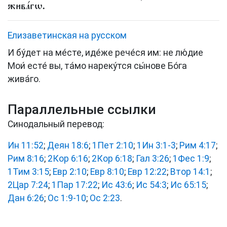
жива́гѡ.
Елизаветинская на русском
И бу́дет на ме́сте, иде́же рече́ся им: не лю́дие
Мои́ есте́ вы, та́мо нареку́тся сы́нове Бо́га
жива́го.
Параллельные ссылки
Синодальный перевод:
Ин 11:52
;
Деян 18:6
;
1Пет 2:10
;
1Ин 3:1-3
;
Рим 4:17
;
Рим 8:16
;
2Кор 6:16
;
2Кор 6:18
;
Гал 3:26
;
1Фес 1:9
;
1Тим 3:15
;
Евр 2:10
;
Евр 8:10
;
Евр 12:22
;
Втор 14:1
;
2Цар 7:24
;
1Пар 17:22
;
Ис 43:6
;
Ис 54:3
;
Ис 65:15
;
Дан 6:26
;
Ос 1:9-10
;
Ос 2:23
.