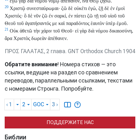
ἐγὼ γὰρ διὰ νόμου νόμῳ ἀπέθανον, ἵνα Θεῷ ζήσω.
20
Χριστῷ συνεσταύρωμαι· ζῶ δὲ οὐκέτι ἐγώ, ζῇ δὲ ἐν ἐμοὶ
Χριστός· ὃ δὲ νῦν ζῶ ἐν σαρκί, ἐν πίστει ζῶ τῇ τοῦ υἱοῦ τοῦ
Θεοῦ τοῦ ἀγαπήσαντός με καὶ παραδόντος ἑαυτὸν ὑπὲρ ἐμοῦ.
21
Οὐκ ἀθετῶ τὴν χάριν τοῦ Θεοῦ· εἰ γὰρ διὰ νόμου δικαιοσύνη,
ἄρα Χριστὸς δωρεὰν ἀπέθανεν.
ΠΡΟΣ ΓΑΛΑΤΑΣ, 2 глава. GNT Orthodox Church 1904
Обратите внимание
! Номера стихов — это
ссылки, ведущие на раздел со сравнением
переводов, параллельными ссылками, текстами
с номерами Стронга. Попробуйте.
‹ 1
2
GOC
3
›
ПОДДЕРЖИТЕ НАС
Библии