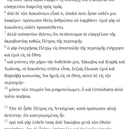
εὐαγγελίου διαμείνῃ πρὸς ὑμᾶς.
6
ἀπὸ δὲ τῶν δοκούντων εἶναί τι, ὁποῖοί ποτε ἦσαν οὐδέν μοι
διαφέρει· πρόσωπον Θεὸς ἀνθρώπου οὐ λαμβάνει· ἐμοὶ γὰρ οἱ
δοκοῦντες οὐδὲν προσανέθεντο,
7
ἀλλὰ τοὐναντίον ἰδόντες ὅτι πεπίστευμαι τὸ εὐαγγέλιον τῆς
ἀκροβυστίας καθὼς Πέτρος τῆς περιτομῆς·
8
ὁ γὰρ ἐνεργήσας Πέτρῳ εἰς ἀποστολὴν τῆς περιτομῆς ἐνήργησε
καὶ ἐμοὶ εἰς τὰ ἔθνη·
9
καὶ γνόντες τὴν χάριν τὴν δοθεῖσάν μοι, Ἰάκωβος καὶ Κηφᾶς καὶ
Ἰωάννης, οἱ δοκοῦντες στῦλοι εἶναι, δεξιὰς ἔδωκαν ἐμοὶ καὶ
Βαρνάβᾳ κοινωνίας, ἵνα ἡμεῖς εἰς τὰ ἔθνη, αὐτοὶ δὲ εἰς τὴν
περιτομήν·
10
μόνον τῶν πτωχῶν ἵνα μνημονεύωμεν, ὃ καὶ ἐσπούδασα αὐτὸ
τοῦτο ποιῆσαι.
11
Ὅτε δὲ ἦλθε Πέτρος εἰς Ἀντιόχειαν, κατὰ πρόσωπον αὐτῷ
ἀντέστην, ὅτι κατεγνωσμένος ἦν.
12
πρὸ τοῦ γὰρ ἐλθεῖν τινας ἀπὸ Ἰακώβου μετὰ τῶν ἐθνῶν