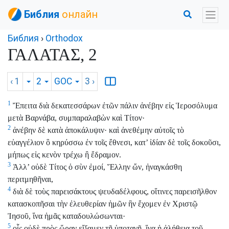
Библия
онлайн
Библия
›
Orthodox
ΓΑΛΑΤΑΣ, 2
‹ 1
2
GOC
3
›
1
Ἔπειτα διὰ δεκατεσσάρων ἐτῶν πάλιν ἀνέβην εἰς Ἱεροσόλυμα
μετὰ Βαρνάβα, συμπαραλαβὼν καὶ Τίτον·
2
ἀνέβην δὲ κατὰ ἀποκάλυψιν· καὶ ἀνεθέμην αὐτοῖς τὸ
εὐαγγέλιον ὃ κηρύσσω ἐν τοῖς ἔθνεσι, κατ’ ἰδίαν δὲ τοῖς δοκοῦσι,
μήπως εἰς κενὸν τρέχω ἢ ἔδραμον.
3
Ἀλλ’ οὐδὲ Τίτος ὁ σὺν ἐμοί, Ἕλλην ὤν, ἠναγκάσθη
περιτμηθῆναι,
4
διὰ δὲ τοὺς παρεισάκτους ψευδαδέλφους, οἵτινες παρεισῆλθον
κατασκοπῆσαι τὴν ἐλευθερίαν ἡμῶν ἣν ἔχομεν ἐν Χριστῷ
Ἰησοῦ, ἵνα ἡμᾶς καταδουλώσωνται·
5
οἷς οὐδὲ πρὸς ὥραν εἴξαμεν τῇ ὑποταγῇ, ἵνα ἡ ἀλήθεια τοῦ