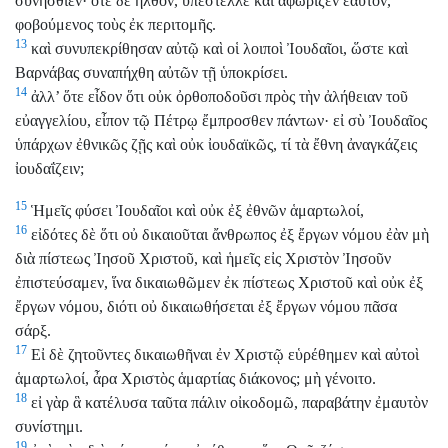
συνήσθιεν· ὅτε δὲ ἦλθον, ὑπέστελλε καὶ ἀφώριζεν ἑαυτόν,
φοβούμενος τοὺς ἐκ περιτομῆς.
13
καὶ συνυπεκρίθησαν αὐτῷ καὶ οἱ λοιποὶ Ἰουδαῖοι, ὥστε καὶ
Βαρνάβας συναπήχθη αὐτῶν τῇ ὑποκρίσει.
14
ἀλλ’ ὅτε εἶδον ὅτι οὐκ ὀρθοποδοῦσι πρὸς τὴν ἀλήθειαν τοῦ
εὐαγγελίου, εἶπον τῷ Πέτρῳ ἔμπροσθεν πάντων· εἰ σὺ Ἰουδαῖος
ὑπάρχων ἐθνικῶς ζῇς καὶ οὐκ ἰουδαϊκῶς, τί τὰ ἔθνη ἀναγκάζεις
ἰουδαΐζειν;
15
Ἡμεῖς φύσει Ἰουδαῖοι καὶ οὐκ ἐξ ἐθνῶν ἁμαρτωλοί,
16
εἰδότες δὲ ὅτι οὐ δικαιοῦται ἄνθρωπος ἐξ ἔργων νόμου ἐὰν μὴ
διὰ πίστεως Ἰησοῦ Χριστοῦ, καὶ ἡμεῖς εἰς Χριστὸν Ἰησοῦν
ἐπιστεύσαμεν, ἵνα δικαιωθῶμεν ἐκ πίστεως Χριστοῦ καὶ οὐκ ἐξ
ἔργων νόμου, διότι οὐ δικαιωθήσεται ἐξ ἔργων νόμου πᾶσα
σάρξ.
17
Εἰ δὲ ζητοῦντες δικαιωθῆναι ἐν Χριστῷ εὑρέθημεν καὶ αὐτοὶ
ἁμαρτωλοί, ἆρα Χριστὸς ἁμαρτίας διάκονος; μὴ γένοιτο.
18
εἰ γὰρ ἃ κατέλυσα ταῦτα πάλιν οἰκοδομῶ, παραβάτην ἐμαυτὸν
συνίστημι.
19