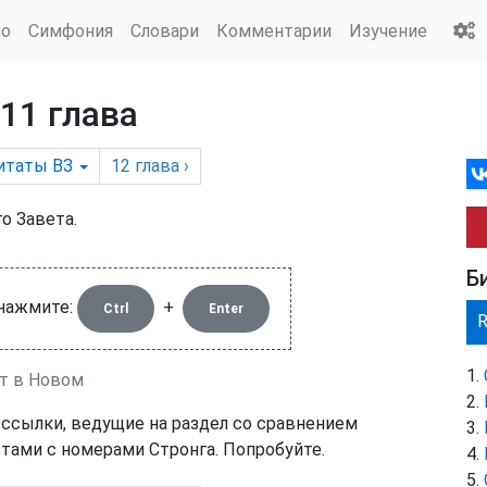
ио
Симфония
Словари
Комментарии
Изучение
 11 глава
итаты ВЗ
12
глава
›
го Завета.
Б
 нажмите:
+
Ctrl
Enter
ет в Новом
 ссылки, ведущие на раздел со сравнением
тами с номерами Стронга. Попробуйте.