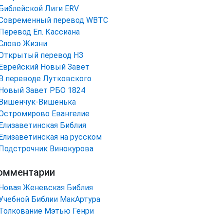
Библейской Лиги ERV
Cовременный перевод WBTC
Перевод Еп. Кассиана
Слово Жизни
Открытый перевод НЗ
Еврейский Новый Завет
В переводе Лутковского
Новый Завет РБО 1824
Вишенчук-Вишенька
Остромирово Евангелие
Елизаветинская Библия
Елизаветинская на русском
Подстрочник Винокурова
омментарии
Новая Женевская Библия
Учебной Библии МакАртура
Толкование Мэтью Генри