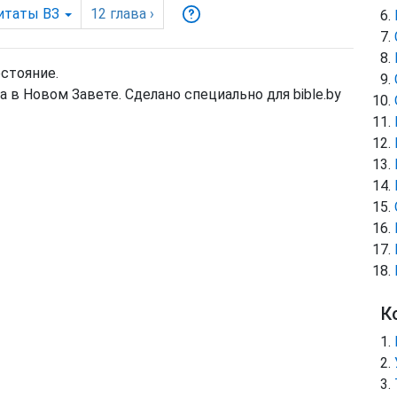
итаты ВЗ
12
глава
›
остояние.
 в Новом Завете. Сделано специально для bible.by
К