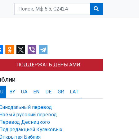
ПОДДЕРЖАТЬ ДЕНЬГАМИ
иблии
RU
BY
UA
EN
DE
GR
LAT
Синодальный перевод
Новый русский перевод
Перевод Десницкого
Под редакцией Кулаковых
Открытая Библия