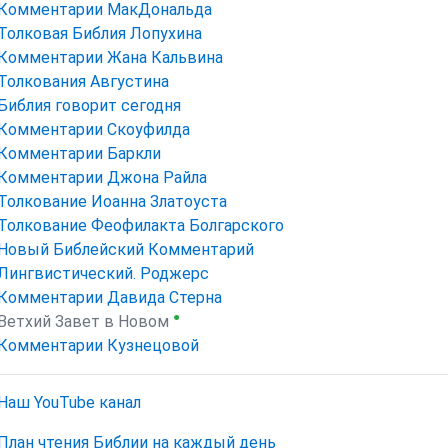
Комментарии МакДональда
Толковая Библия Лопухина
Комментарии Жана Кальвина
Толкования Августина
Библия говорит сегодня
Комментарии Скоуфилда
Комментарии Баркли
Комментарии Джона Райла
Толкование Иоанна Златоуста
Толкование Феофилакта Болгарского
Новый Библейский Комментарий
Лингвистический. Роджерс
Комментарии Давида Стерна
●
Ветхий Завет в Новом
Комментарии Кузнецовой
Наш YouTube канал
План чтения Библии на каждый день