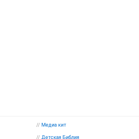
//
Медиа кит
//
Детская Библия