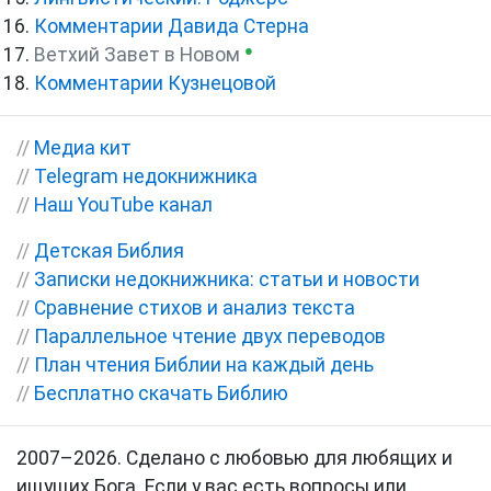
Комментарии Давида Стерна
●
Ветхий Завет в Новом
Комментарии Кузнецовой
//
Медиа кит
//
Telegram недокнижника
//
Наш YouTube канал
//
Детская Библия
//
Записки недокнижника: статьи и новости
//
Сравнение стихов и анализ текста
//
Параллельное чтение двух переводов
//
План чтения Библии на каждый день
//
Бесплатно скачать Библию
2007–2026. Сделано с любовью для любящих и
ищущих Бога. Если у вас есть вопросы или