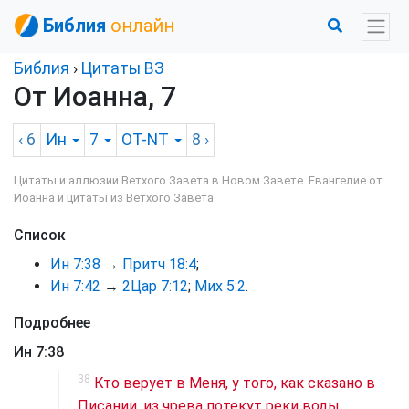
Библия
онлайн
Библия
›
Цитаты ВЗ
От Иоанна, 7
‹ 6
Ин
7
OT-NT
8
›
Цитаты и аллюзии Ветхого Завета в Новом Завете. Евангелие от
Иоанна и цитаты из Ветхого Завета
Список
Ин 7:38
→
Притч 18:4
;
Ин 7:42
→
2Цар 7:12
;
Мих 5:2
.
Подробнее
Ин 7:38
38
Кто верует в Меня, у того, как сказано в
Писании, из чрева потекут реки воды