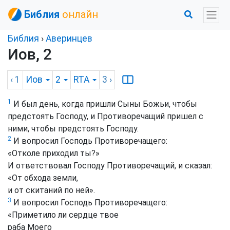
Библия
онлайн
Библия
›
Аверинцев
Иов, 2
‹ 1
Иов
2
RTA
3
›
1
И был день, когда пришли Сыны Божьи, чтобы
предстоять Господу, и Противоречащий пришел с
ними, чтобы предстоять Господу.
2
И вопросил Господь Противоречащего:
«Отколе приходил ты?»
И ответствовал Господу Противоречащий, и сказал:
«От обхода земли,
и от скитаний по ней».
3
И вопросил Господь Противоречащего:
«Приметило ли сердце твое
раба Моего