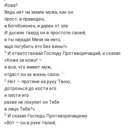
Иова?
Ведь нет на земле мужа, как он:
прост, и праведен,
и богобоязнен, и далек от зла.
И доселе тверд он в простоте своей;
а ты наущал Меня на него,
ища погубить его без вины!»
4
И ответствовал Господу Противоречащий, и сказал:
«Кожа за кожу! —
и все, что имеет муж,
[6]
отдаст он за жизнь свою.
5
Нет — протяни-ка руку Твою,
дотронься до кости его
и плоти его:
разве не похулит он Тебя
в лицо Тебе?»
6
И сказал Господь Противоречащему:
«Вот — он в руке твоей;