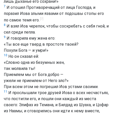
лишь дыханье его сохрани!»
7
И отошел Противоречащий от лица Господа, и
поразил Иова злыми язвами от подошвы стопы его
[7]
по самое темя его.
8
И взял Иов черепок, чтобы соскребать с себя гной, и
сел среди пепла.
9
И говорила ему жена его:
«Ты все еще тверд в простоте твоей?
Похули Бога — и умри!»
10
Но он сказал ей:
«Словно одна из безумных жен,
так молвила ты!
Приемлем мы от Бога добро —
ужели не приемлем от Него зло?»
При всем этом не погрешил Иов устами своими.
11
И прослышали трое друзей Иова ο всех несчастьях,
что постигли его, и пошли они каждый из места
своего: Элифаз из Темана, и Билдад из Шуаха, и Цофар
из Наамы; и сговорились они идти к нему вместе,