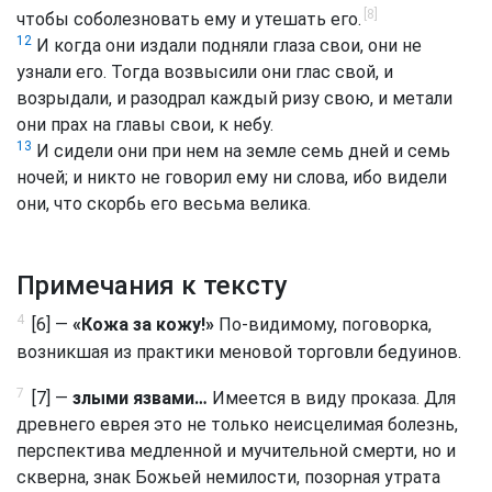
[8]
чтобы соболезновать ему и утешать его.
12
И когда они издали подняли глаза свои, они не
узнали его. Тогда возвысили они глас свой, и
возрыдали, и разодрал каждый ризу свою, и метали
они прах на главы свои, к небу.
13
И сидели они при нем на земле семь дней и семь
ночей; и никто не говорил ему ни слова, ибо видели
они, что скорбь его весьма велика.
Примечания к тексту
4
[6] —
«Кожа за кожу!»
По-видимому, поговорка,
возникшая из практики меновой торговли бедуинов.
7
[7] —
злыми язвами…
Имеется в виду проказа. Для
древнего еврея это не только неисцелимая болезнь,
перспектива медленной и мучительной смерти, но и
скверна, знак Божьей немилости, позорная утрата