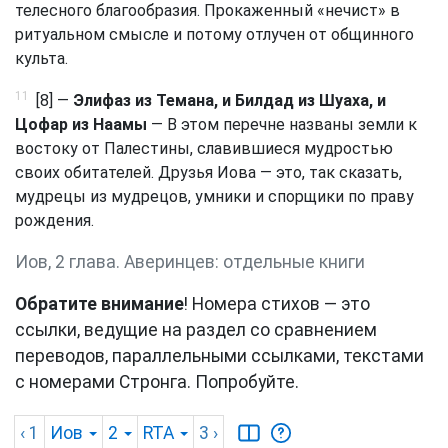
телесного благообразия. Прокаженный «нечист» в
ритуальном смысле и потому отлучен от общинного
культа.
11
[8] —
Элифаз из Темана, и Билдад из Шуаха, и
Цофар из Наамы
— Β этом перечне названы земли к
востоку от Палестины, славившиеся мудростью
своих обитателей. Друзья Иова — это, так сказать,
мудрецы из мудрецов, умники и спорщики по праву
рождения.
Иов, 2 глава. Аверинцев: отдельные книги
Обратите внимание
! Номера стихов — это
ссылки, ведущие на раздел со сравнением
переводов, параллельными ссылками, текстами
с номерами Стронга. Попробуйте.
‹ 1
Иов
2
RTA
3
›