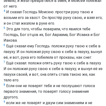
землю, и жезл превратился в змея, и Моисей побежал
от него.
4
И сказал Господь Моисею: простри руку твою и
возьми его за хвост. Он простёр руку свою, и взял его;
и он стал жезлом в руке его.
5
Это для того, чтобы поверили, что явился тебе
Господь, Бог отцов их, Бог Авраама, Бог Исаака и Бог
Иакова.
6
Ещё сказал ему Господь: положи руку твою к себе в
пазуху. И он положил руку свою к себе в пазуху, вынул
её, и вот, рука его побелела от проказы, как снег.
7
Ещё сказал: положи опять руку твою к себе в пазуху.
И он положил руку свою к себе в пазуху; и вынул её из
пазухи своей, и вот, она опять стала такою же, как
тело его.
8
Если они не поверят тебе и не послушают голоса
первого знамения, то поверят голосу знамения
другого;
9
если же не поверят и двум сим знамениям и не