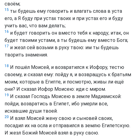
своём;
15
ты будешь ему говорить и влагать слова в уста
его, а Я буду при устах твоих и при устах его и буду
учить вас, что вам делать;
16
и будет говорить он вместо тебя к народу; итак, он
будет твоими устами, а ты будешь ему вместо Бога;
17
и жезл сей возьми в руку твою: им ты будешь
творить знамения.
18
И пошёл Моисей, и возвратился к Иофору, тестю
своему, и сказал ему: пойду я, и возвращусь к братьям
моим, которые в Египте, и посмотрю, живы ли ещё
они? И сказал Иофор Моисею: иди с миром.
19
И сказал Господь Моисею в
земле
Мадиамской:
пойди, возвратись в Египет, ибо умерли все,
искавшие души твоей.
20
И взял Моисей жену свою и сыновей своих,
посадил их на осла и отправился в землю Египетскую.
И жезл Божий Моисей взял в руку свою.