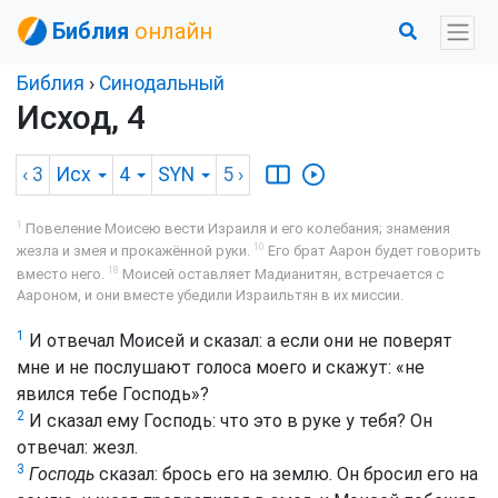
Библия
онлайн
Библия
›
Синодальный
Исход, 4
‹ 3
Исх
4
SYN
5
›
1
Повеление Моисею вести Израиля и его колебания; знамения
10
жезла и змея и прокажённой руки.
Его брат Аарон будет говорить
18
вместо него.
Моисей оставляет Мадианитян, встречается с
Аароном, и они вместе убедили Израильтян в их миссии.
1
И отвечал Моисей и сказал: а если они не поверят
мне и не послушают голоса моего и скажут: «не
явился тебе Господь»?
2
И сказал ему Господь: что это в руке у тебя? Он
отвечал: жезл.
3
Господь
сказал: брось его на землю. Он бросил его на