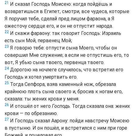
21
И сказал Господь Моисею: когда пойдёшь и
возвратишься в Египет, смотри, все чудеса, которые
Я поручил тебе, сделай пред лицом фараона, а Я
ожесточу сердце его, и он не отпустит народа.
22
И скажи фараону: так говорит Господь: Израиль
есть
сын Мой, первенец Мой;
23
Я говорю тебе: отпусти сына Моего, чтобы он
совершил Мне служение; а если не отпустишь его, то
вот, Я убью сына твоего, первенца твоего.
24
Дорогою на ночлеге случилось, что встретил его
Господь и хотел умертвить его.
25
Тогда Сепфора, взяв каменный нож, обрезала
крайнюю плоть сына своего и, бросив к ногам его,
сказала: ты жених крови у меня.
26
И отошёл от него
Господь
. Тогда сказала она: жених
крови — по обрезанию.
27
И Господь сказал Аарону: пойди навстречу Моисею
в пустыню. И он пошёл, и встретился с ним при горе
Божией, и поцеловал его.