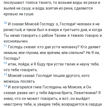
послушают голоса твоего, то возьми воды из реки и
вылей на сушу; и вода, взятая
из
реки, сделается
кровью на суше.
10
И сказал Моисей Господу: о, Господи! человек я не
речистый,
и таков был
и вчера и третьего дня, и когда
Ты начал говорить с рабом Твоим: я тяжело говорю и
косноязычен.
11
Господь сказал: кто дал уста человеку? Кто делает
немым, или глухим, или зрячим, или слепым? Не Я ли,
Господь?
12
итак, пойди, и Я буду при устах твоих и научу тебя,
что тебе говорить.
13
Моисей
сказал: Господи! пошли другого, кого
можешь послать.
14
И возгорелся гнев Господень на Моисея, и Он
сказал: разве нет у тебя Аарона брата, Левитянина? Я
знаю, что он может говорить, и вот, он выйдет
навстречу тебе, и, увидев тебя, возрадуется в сердце