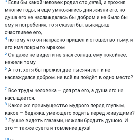
3
Если бы какой человек родил сто
детей
, и прожил
многие годы, и ещё умножились дни жизни его, но
душа его не наслаждалась бы добром и не было бы
ему и погребения, то я сказал бы: выкидыш
счастливее его,
4
потому что он напрасно пришёл и отошёл во тьму, и
его имя покрыто мраком.
5
Он даже не видел и не знал солнца: ему покойнее,
нежели тому.
6
А тот, хотя бы прожил две тысячи лет и не
наслаждался добром, не всё ли пойдёт в одно место?
7
Все труды человека — для рта его, а душа его не
насыщается.
8
Какое же преимущество мудрого перед глупым,
какое — бедняка, умеющего ходить перед живущими?
9
Лучше видеть глазами, нежели бродить душою. И
это — также суета и томление духа!
10