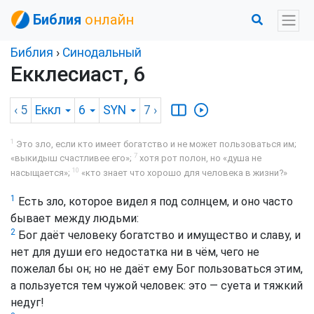
Библия
онлайн
Библия
›
Синодальный
Екклесиаст, 6
‹ 5
Еккл
6
SYN
7
›
1
Это зло, если кто имеет богатство и не может пользоваться им;
7
«выкидыш счастливее его»;
хотя рот полон, но «душа не
10
насыщается»;
«кто знает что хорошо для человека в жизни?»
1
Есть зло, которое видел я под солнцем, и оно часто
бывает между людьми:
2
Бог даёт человеку богатство и имущество и славу, и
нет для души его недостатка ни в чём, чего не
пожелал бы он; но не даёт ему Бог пользоваться этим,
а пользуется тем чужой человек: это — суета и тяжкий
недуг!