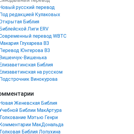
Синодальный перевод
Новый русский перевод
Под редакцией Кулаковых
Открытая Библия
Библейской Лиги ERV
Cовременный перевод WBTC
Макария Глухарева ВЗ
Перевод Юнгерова ВЗ
Вишенчук-Вишенька
Елизаветинская Библия
Елизаветинская на русском
Подстрочник Винокурова
омментарии
Новая Женевская Библия
Учебной Библии МакАртура
Толкование Мэтью Генри
Комментарии МакДональда
Толковая Библия Лопухина