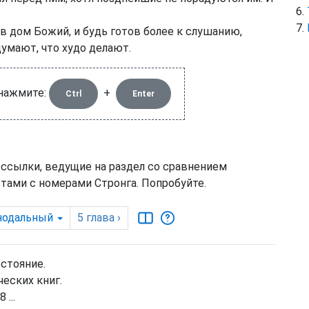
в дом Божий, и будь готов более к слушанию,
умают, что худо делают.
 нажмите:
+
Ctrl
Enter
 ссылки, ведущие на раздел со сравнением
тами с номерами Стронга. Попробуйте.
нодальный
5
глава
›
остояние.
еских книг.
 ...