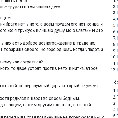
ет плоть свою.
и с трудом и томлением духа.
лнцем;
ни брата нет у него; а всем трудам его нет конца, и
кого же я тружусь и лишаю душу мою блага?» И это
у них есть доброе вознаграждение в труде их:
т товарища своего. Но горе одному, когда упадёт, а
одному как согреться?
ого, то двое устоят против него: и нитка, втрое
К
старый, но неразумный царь, который не умеет
 хотя родился в царстве своём бедным.
од солнцем, с этим другим юношею, который
л перед ним, хотя позднейшие не порадуются им. И