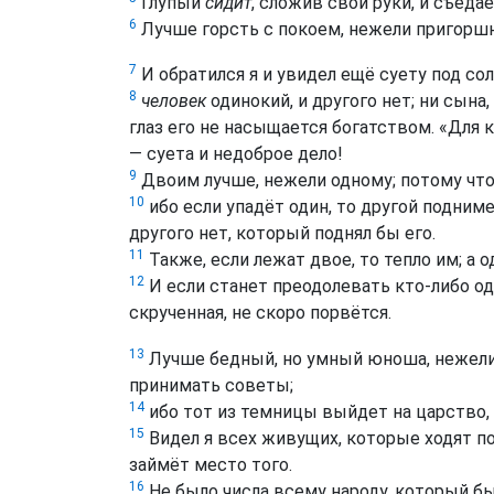
Глупый
сидит
, сложив свои руки, и съеда
6
Лучше горсть с покоем, нежели пригоршн
7
И обратился я и увидел ещё суету под со
8
человек
одинокий, и другого нет; ни сына, 
глаз его не насыщается богатством. «Для 
— суета и недоброе дело!
9
Двоим лучше, нежели одному; потому что 
10
ибо если упадёт один, то другой подниме
другого нет, который поднял бы его.
11
Также, если лежат двое, то тепло им; а 
12
И если станет преодолевать кто-либо одн
скрученная, не скоро порвётся.
13
Лучше бедный, но умный юноша, нежели 
принимать советы;
14
ибо тот из темницы выйдет на царство,
15
Видел я всех живущих, которые ходят п
займёт место того.
16
Не было числа всему народу, который бы