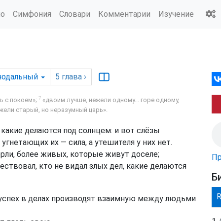
ио
Симфония
Словари
Комментарии
Изучение
нодальный
5
глава
›
7
ь с покоем»;
«двоим лучше, нежели одному... горе одному,
жели старый, но неразумный царь».
 какие делаются под солнцем: и вот слёзы
е угнетающих их — сила, а утешителя у них нет.
рли, более живых, которые живут доселе;
Пр
ествовал, кто не видал злых дел, какие делаются
Б
й успех в делах производят взаимную между людьми