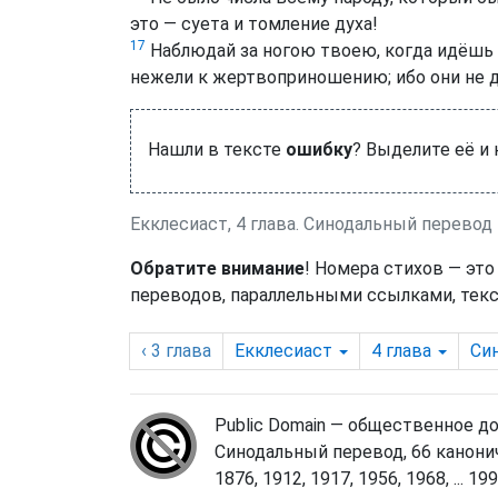
это — суета и томление духа!
17
Наблюдай за ногою твоею, когда идёшь 
нежели к жертвоприношению; ибо они не д
Нашли в тексте
ошибку
? Выделите её и
Екклесиаст, 4 глава. Синодальный перевод
Обратите внимание
! Номера стихов — это
переводов, параллельными ссылками, текс
‹ 3
глава
Екклесиаст
4
глава
Си
Public Domain — общественное д
Синодальный перевод, 66 канонич
1876, 1912, 1917, 1956, 1968, ... 1998