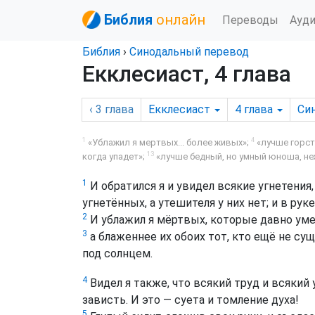
Библия
онлайн
Переводы
Ауд
Библия
›
Синодальный перевод
Екклесиаст, 4 глава
‹ 3
глава
Екклесиаст
4
глава
Си
1
4
«Ублажил я мертвых... более живых»;
«лучше горст
13
когда упадет»;
«лучше бедный, но умный юноша, не
1
И обратился я и увидел всякие угнетения,
угнетённых, а утешителя у них нет; и в рук
2
И ублажил я мёртвых, которые давно уме
3
а блаженнее их обоих тот, кто ещё не сущ
под солнцем.
4
Видел я также, что всякий труд и всяки
зависть. И это — суета и томление духа!
5