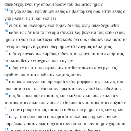
απεκδεχομενοι την απολυτρωσιν του σωματος ημων
24
τη γαρ ελπιδι εσωθημεν ελπις δε βλεπομενη ουκ εστιν ελπις ο
γαρ βλεπει τις τι και ελπιζει
25
ει δε ο ου βλεπομεν ελπιζομεν δι υπομονης απεκδεχομεθα
26
ωσαυτως δε και το πνευμα συναντιλαμβανεται ταις ασθενειαις
ημων το γαρ τι προσευξωμεθα καθο δει ουκ οιδαμεν αλλ αυτο το
πνευμα υπερεντυγχανει υπερ ημων στεναγμοις αλαλητοις
27
ο δε ερευνων τας καρδιας οιδεν τι το φρονημα του πνευματος
οτι κατα θεον εντυγχανει υπερ αγιων
28
οιδαμεν δε οτι τοις αγαπωσιν τον θεον παντα συνεργει εις
αγαθον τοις κατα προθεσιν κλητοις ουσιν
29
οτι ους προεγνω και προωρισεν συμμορφους της εικονος του
υιου αυτου εις το ειναι αυτον πρωτοτοκον εν πολλοις αδελφοις
30
ους δε προωρισεν τουτους και εκαλεσεν και ους εκαλεσεν
τουτους και εδικαιωσεν ους δε εδικαιωσεν τουτους και εδοξασεν
31
τι ουν ερουμεν προς ταυτα ει ο θεος υπερ ημων τις καθ ημων
32
ος γε του ιδιου υιου ουκ εφεισατο αλλ υπερ ημων παντων
παρεδωκεν αυτον πως ουχι και συν αυτω τα παντα ημιν χαρισεται
33
τις εγκαλεσει κατα εκλεκτων θεου θεος ο δικαιων