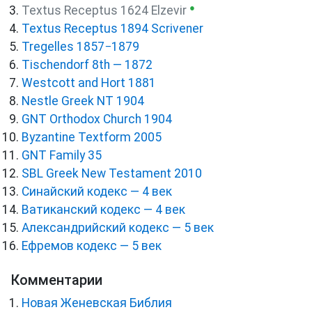
●
Textus Receptus 1624 Elzevir
Textus Receptus 1894 Scrivener
Tregelles 1857−1879
Tischendorf 8th — 1872
Westcott and Hort 1881
Nestle Greek NT 1904
GNT Orthodox Church 1904
Byzantine Textform 2005
GNT Family 35
SBL Greek New Testament 2010
Синайский кодекс — 4 век
Ватиканский кодекс — 4 век
Александрийский кодекс — 5 век
Ефремов кодекс — 5 век
Комментарии
Новая Женевская Библия