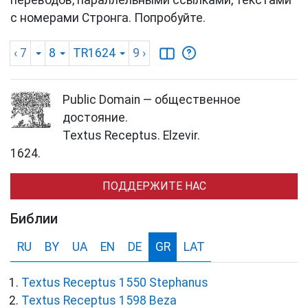
переводов, параллельными ссылками, текстами
с номерами Стронга. Попробуйте.
‹ 7
8
TR1624
9
›
Public Domain — общественное
достояние.
Textus Receptus. Elzevir.
1624.
ПОДДЕРЖИТЕ НАС
Библии
RU
BY
UA
EN
DE
GR
LAT
Textus Receptus 1550 Stephanus
Textus Receptus 1598 Beza