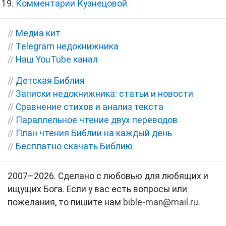
Комментарии Кузнецовой
//
Медиа кит
//
Telegram недокнижника
//
Наш YouTube канал
//
Детская Библия
//
Записки недокнижника: статьи и новости
//
Сравнение стихов и анализ текста
//
Параллельное чтение двух переводов
//
План чтения Библии на каждый день
//
Бесплатно скачать Библию
2007–2026. Сделано с любовью для любящих и
ищущих Бога. Если у вас есть вопросы или
пожелания, то пишите нам
bible-man@mail.ru
.