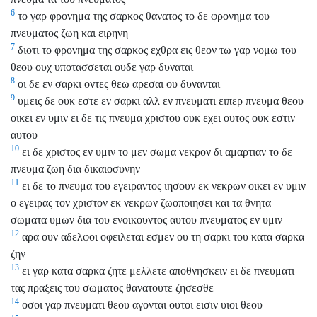
6
το γαρ φρονημα της σαρκος θανατος το δε φρονημα του
πνευματος ζωη και ειρηνη
7
διοτι το φρονημα της σαρκος εχθρα εις θεον τω γαρ νομω του
θεου ουχ υποτασσεται ουδε γαρ δυναται
8
οι δε εν σαρκι οντες θεω αρεσαι ου δυνανται
9
υμεις δε ουκ εστε εν σαρκι αλλ εν πνευματι ειπερ πνευμα θεου
οικει εν υμιν ει δε τις πνευμα χριστου ουκ εχει ουτος ουκ εστιν
αυτου
10
ει δε χριστος εν υμιν το μεν σωμα νεκρον δι αμαρτιαν το δε
πνευμα ζωη δια δικαιοσυνην
11
ει δε το πνευμα του εγειραντος ιησουν εκ νεκρων οικει εν υμιν
ο εγειρας τον χριστον εκ νεκρων ζωοποιησει και τα θνητα
σωματα υμων δια του ενοικουντος αυτου πνευματος εν υμιν
12
αρα ουν αδελφοι οφειλεται εσμεν ου τη σαρκι του κατα σαρκα
ζην
13
ει γαρ κατα σαρκα ζητε μελλετε αποθνησκειν ει δε πνευματι
τας πραξεις του σωματος θανατουτε ζησεσθε
14
οσοι γαρ πνευματι θεου αγονται ουτοι εισιν υιοι θεου