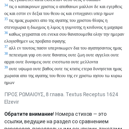
34
τις ο κατακρινων χριστος ο αποθανων μαλλον δε και εγερθεις
ος και εστιν εν δεξια του θεου ος και εντυγχανει υπερ ημων
35
τις ημας χωρισει απο της αγαπης του χριστου θλιψις η
στενοχωρια η διωγμος η λιμος η γυμνοτης η κινδυνος η μαχαιρα
36
καθως γεγραπται οτι ενεκα σου θανατουμεθα ολην την ημεραν
ελογισθημεν ως προβατα σφαγης
37
αλλ εν τουτοις πασιν υπερνικωμεν δια του αγαπησαντος ημας
38
πεπεισμαι γαρ οτι ουτε θανατος ουτε ζωη ουτε αγγελοι ουτε
αρχαι ουτε δυναμεις ουτε ενεστωτα ουτε μελλοντα
39
ουτε υψωμα ουτε βαθος ουτε τις κτισις ετερα δυνησεται ημας
χωρισαι απο της αγαπης του θεου της εν χριστω ιησου τω κυριω
ημων
ΠΡΟΣ ΡΩΜΑΙΟΥΣ, 8 глава. Textus Receptus 1624
Elzevir
Обратите внимание
! Номера стихов — это
ссылки, ведущие на раздел со сравнением