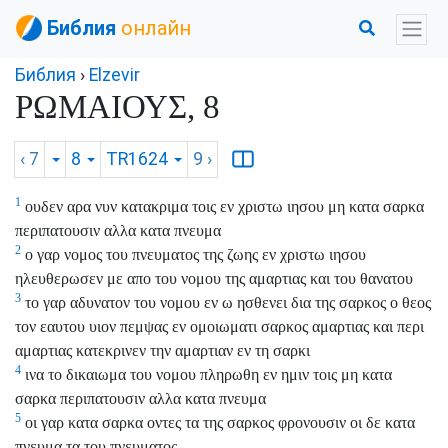
Библия
онлайн
Библия
›
Elzevir
ΡΩΜΑΙΟΥΣ, 8
‹ 7
8
TR1624
9
›
1
ουδεν αρα νυν κατακριμα τοις εν χριστω ιησου μη κατα σαρκα
περιπατουσιν αλλα κατα πνευμα
2
ο γαρ νομος του πνευματος της ζωης εν χριστω ιησου
ηλευθερωσεν με απο του νομου της αμαρτιας και του θανατου
3
το γαρ αδυνατον του νομου εν ω ησθενει δια της σαρκος ο θεος
τον εαυτου υιον πεμψας εν ομοιωματι σαρκος αμαρτιας και περι
αμαρτιας κατεκρινεν την αμαρτιαν εν τη σαρκι
4
ινα το δικαιωμα του νομου πληρωθη εν ημιν τοις μη κατα
σαρκα περιπατουσιν αλλα κατα πνευμα
5
οι γαρ κατα σαρκα οντες τα της σαρκος φρονουσιν οι δε κατα
πνευμα τα του πνευματος