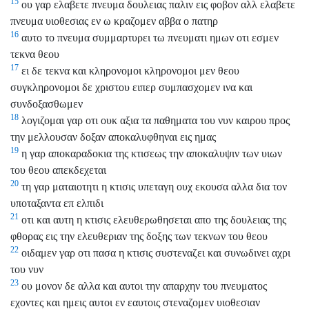
15
ου γαρ ελαβετε πνευμα δουλειας παλιν εις φοβον αλλ ελαβετε
πνευμα υιοθεσιας εν ω κραζομεν αββα ο πατηρ
16
αυτο το πνευμα συμμαρτυρει τω πνευματι ημων οτι εσμεν
τεκνα θεου
17
ει δε τεκνα και κληρονομοι κληρονομοι μεν θεου
συγκληρονομοι δε χριστου ειπερ συμπασχομεν ινα και
συνδοξασθωμεν
18
λογιζομαι γαρ οτι ουκ αξια τα παθηματα του νυν καιρου προς
την μελλουσαν δοξαν αποκαλυφθηναι εις ημας
19
η γαρ αποκαραδοκια της κτισεως την αποκαλυψιν των υιων
του θεου απεκδεχεται
20
τη γαρ ματαιοτητι η κτισις υπεταγη ουχ εκουσα αλλα δια τον
υποταξαντα επ ελπιδι
21
οτι και αυτη η κτισις ελευθερωθησεται απο της δουλειας της
φθορας εις την ελευθεριαν της δοξης των τεκνων του θεου
22
οιδαμεν γαρ οτι πασα η κτισις συστεναζει και συνωδινει αχρι
του νυν
23
ου μονον δε αλλα και αυτοι την απαρχην του πνευματος
εχοντες και ημεις αυτοι εν εαυτοις στεναζομεν υιοθεσιαν