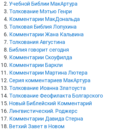
Учебной Библии МакАртура
Толкование Мэтью Генри
Комментарии МакДональда
Толковая Библия Лопухина
Комментарии Жана Кальвина
Толкования Августина
Библия говорит сегодня
Комментарии Скоуфилда
Комментарии Баркли
Комментарии Мартина Лютера
Серия комментариев МакАртура
Толкование Иоанна Златоуста
Толкование Феофилакта Болгарского
Новый Библейский Комментарий
Лингвистический. Роджерс
Комментарии Давида Стерна
Ветхий Завет в Новом