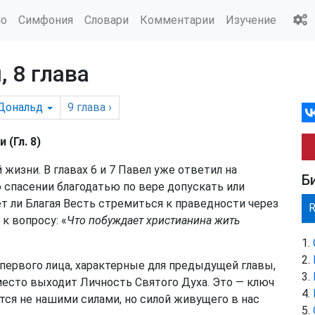
ио
Симфония
Словари
Комментарии
Изучение
 8 глава
Дональд
9
глава
›
 (Гл. 8)
жизни. В главах 6 и 7 Павел уже ответил на
Б
о спасении благодатью по вере допускать или
 ли Благая Весть стремиться к праведности через
к вопросу: «
Что побуждает христианина жить
первого лица, характерные для предыдущей главы,
 место выходит Личность Святого Духа. Это — ключ
тся не нашими силами, но силой живущего в нас