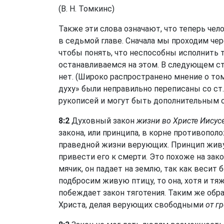
(В. Н. Томкинс)
Также эти слова означают, что теперь че
в седьмой главе. Сначала мы проходим че
чтобы понять, что неспособны исполнить т
останавливаемся на этом. В следующем ст
нет. (Широко распространено мнение о том,
духу» были неправильно переписаны со ст.
рукописей и могут быть дополнительным о
8:2
Духовный закон
жизни во Христе Иисус
закона, или принципа, в корне противопол
праведной жизни верующих. Принцип живущ
привести его к смерти. Это похоже на за
мячик, он падает на землю, так как весит
подбросим живую птицу, то она, хотя и тя
побеждает закон тяготения. Таким же обр
Христа, делая верующих свободными
от гр