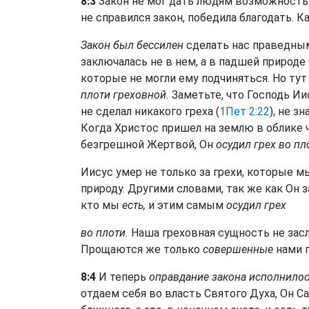
8:3
Закон не мог дать людям возможность 
не справился закон, победила благодать. 
Закон был бессилен
сделать нас праведным
заключалась не в нем, а в падшей природе
которые не могли ему подчиняться. Но ту
плоти греховной.
Заметьте, что Господь Ии
не сделал никакого греха (
1Пет 2:22
), не зн
Когда Христос пришел на землю в облике ч
безгрешной Жертвой, Он
осудил грех во пл
Иисус умер не только за грехи, которые м
природу. Другими словами, так же как Он з
кто мы
есть,
и этим самым
осудил грех
во плоти.
Наша греховная сущность не засл
Прощаются же только
совершенные
нами г
8:4
И теперь
оправдание закона исполнилось 
отдаем себя во власть Святого Духа, Он С