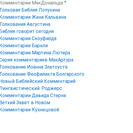
●
Комментарии МакДональда
Толковая Библия Лопухина
Комментарии Жана Кальвина
Толкования Августина
Библия говорит сегодня
Комментарии Скоуфилда
Комментарии Баркли
Комментарии Мартина Лютера
Серия комментариев МакАртура
Толкование Иоанна Златоуста
Толкование Феофилакта Болгарского
Новый Библейский Комментарий
Лингвистический. Роджерс
Комментарии Давида Стерна
Ветхий Завет в Новом
Комментарии Кузнецовой