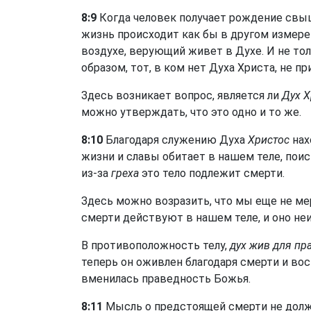
8:9
Когда человек получает рождение свыш
жизнь происходит как бы в другом измерен
воздухе, верующий живет в Духе. И не тол
образом, тот, в ком нет Духа Христа, не п
Здесь возникает вопрос, является ли
Дух Х
можно утверждать, что это одно и то же.
8:10
Благодаря служению Духа
Христос
нах
жизни и славы обитает в нашем теле, поис
из-за
греха
это тело подлежит смерти.
Здесь можно возразить, что мы еще не мер
смерти действуют в нашем теле, и оно неи
В противоположность телу,
дух жив для пр
теперь он оживлен благодаря смерти и вос
вменилась праведность Божья.
8:11
Мысль о предстоящей смерти не должн