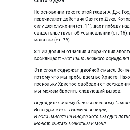
Святого Духа.
На основании текста этой главы А. Дж. Го
перечисляет действия Святого Духа, Котор
силу для служения (ст. 11); дает победу над
свидетельствует об усыновлении (ст. 16); 
молитве (ст. 26).
8:1
Из долины отчаяния и поражения апос
восклицает: «
Нет ныне никакого осуждения 
Эти слова содержат двойной смысл. Во-пер
потому что мы пребываем во Христе. Наход
поскольку Христос свободен от осуждени
мы можем бросить следующий вызов:
Подойдите к моему благословенному Спасит
Исследуйте Его с Божьей позиции,
И если найдете на Иисусе хотя бы одно пятно
Можете считать нечистым и меня.