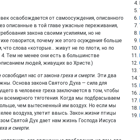
ловек освобождается от самоосуждения, описанного
рез описанные в той главе ужасные переживания,
ребования закона своими усилиями, но не
ихе говорится, почему же этого
осуждения
больше
 что слова «которые... живут не по плоти, но по
 4. Тем не менее они есть в большинстве
писанием людей, живущих во Христе.)
е освободил
нас
от закона греха и смерти.
Эти два
ожны. Основа закона Святого Духа — сила для
его в человеке греха заключается в том, чтобы
кон всемирного тяготения. Когда мы подбрасываем
 больше, чем вытесненный им воздух. Но если мы
желее воздуха, улетит ввысь. Закон
жизни
птицы
азом Святой Дух дает нам жизнь Господа Иисуса
еха и смерти.