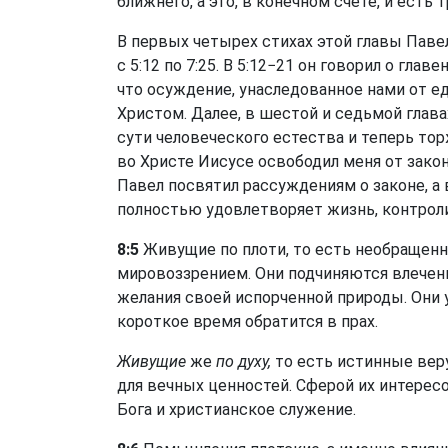
ближнего, а это, в конечном счете, и есть 
В первых четырех стихах этой главы Пав
с 5:12 по 7:25. В 5:12−21 он говорил о гла
что осуждение, унаследованное нами от е
Христом. Далее, в шестой и седьмой гла
сути человеческого естества и теперь то
во Христе Иисусе освободил меня от зако
Павел посвятил рассуждениям о законе, а 
полностью удовлетворяет жизнь, контрол
8:5
Живущие по плоти, то есть необращен
мировоззрением. Они подчиняются влече
желания своей испорченной природы. Они 
короткое время обратится в прах.
Живущие
же
по духу,
то есть истинные вер
для вечных ценностей. Сферой их интерес
Бога и христианское служение.