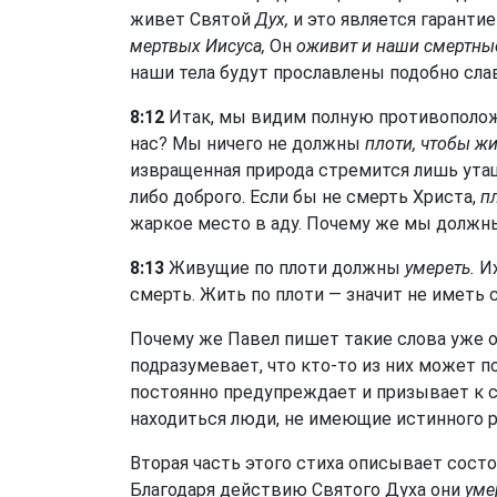
живет Святой
Дух,
и это является гарантие
мертвых Иисуса,
Он
оживит и наши смертные
наши тела будут прославлены подобно слав
8:12
Итак, мы видим полную противоположн
нас? Мы ничего не должны
плоти, чтобы ж
извращенная природа стремится лишь утащ
либо доброго. Если бы не смерть Христа,
п
жаркое место в аду. Почему же мы должн
8:13
Живущие по плоти должны
умереть.
Их
смерть. Жить по плоти — значит не иметь с
Почему же Павел пишет такие слова уже
подразумевает, что кто-то из них может по
постоянно предупреждает и призывает к с
находиться люди, не имеющие истинного 
Вторая часть этого стиха описывает сос
Благодаря действию Святого Духа они
уме