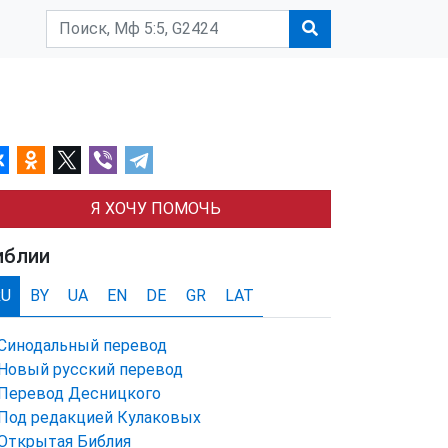
Я ХОЧУ ПОМОЧЬ
иблии
RU
BY
UA
EN
DE
GR
LAT
Синодальный перевод
Новый русский перевод
Перевод Десницкого
Под редакцией Кулаковых
Открытая Библия