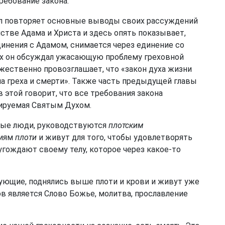
требование закона.
ел повторяет основные выводы своих рассуждений
венстве Адама и Христа и здесь опять показывает,
динения с Адамом, снимается через единение со
вах он обсуждал ужасающую проблему греховной
ржественно провозглашает, что «закон духа жизни
на греха и смерти». Также часть предыдущей главы
в этой говорит, что все требования закона
ируемая Святым Духом.
ные люди, руководствуются
плотским
ниям
плоти
и живут для того, чтобы удовлетворять
угождают своему телу, которое через какое-то
ующие, поднялись выше плоти и крови и живут уже
ов является Слово Божье, молитва, прославление