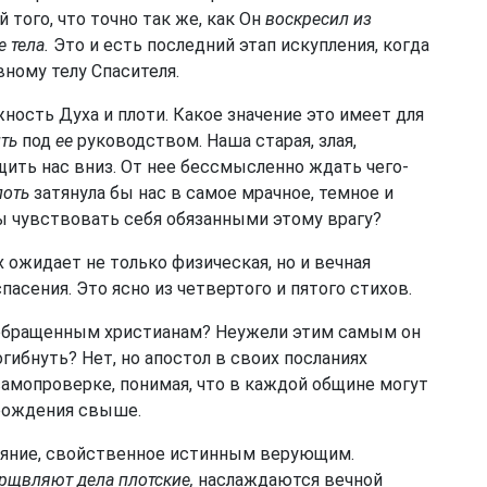
й того, что точно так же, как Он
воскресил из
 тела.
Это и есть последний этап искупления, когда
ному телу Спасителя.
ость Духа и плоти. Какое значение это имеет для
ить
под
ее
руководством. Наша старая, злая,
ить нас вниз. От нее бессмысленно ждать чего-
лоть
затянула бы нас в самое мрачное, темное и
ы чувствовать себя обязанными этому врагу?
 ожидает не только физическая, но и вечная
пасения. Это ясно из четвертого и пятого стихов.
 обращенным христианам? Неужели этим самым он
гибнуть? Нет, но апостол в своих посланиях
амопроверке, понимая, что в каждой общине могут
рождения свыше.
тояние, свойственное истинным верующим.
рщвляют дела плотские,
наслаждаются вечной