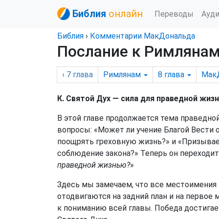
Библия
онлайн
Переводы
Ауд
Библия
›
Комментарии МакДональда
Послание к Римлянам,
‹ 7
глава
Римлянам
8
глава
Мак
К. Святой Дух — сила для праведной жизни
В этой главе продолжается тема праведной 
вопросы: «Может ли учение Благой Вести 
поощрять греховную жизнь?» и «Призывает
соблюдение закона?» Теперь он переходит 
праведной жизнью?
»
Здесь мы замечаем, что все местоимения 
отодвигаются на задний план и на первое
к пониманию всей главы. Победа достигае