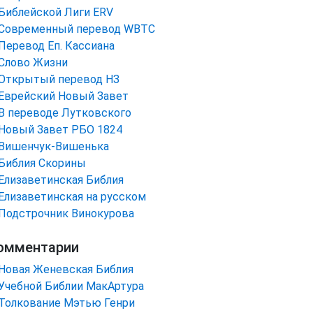
Библейской Лиги ERV
Cовременный перевод WBTC
Перевод Еп. Кассиана
Слово Жизни
Открытый перевод НЗ
Еврейский Новый Завет
В переводе Лутковского
Новый Завет РБО 1824
Вишенчук-Вишенька
Библия Скорины
Елизаветинская Библия
Елизаветинская на русском
Подстрочник Винокурова
омментарии
Новая Женевская Библия
Учебной Библии МакАртура
Толкование Мэтью Генри