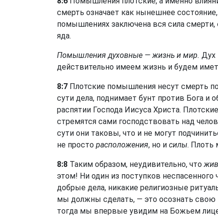
8:6
Помышления плотские, а именно влияни
смерть означает как нынешнее состояние,
помышлениях заключена вся сила смерти,
яда.
Помышления духовные — жизнь и мир.
Дух 
действительно имеем жизнь и будем иметь
8:7
Плотские помышления несут смерть по
сути дела, поднимает бунт против Бога и о
распятии Господа Иисуса Христа. Плотск
стремятся сами господствовать над чело
сути они таковы, что и не могут подчинит
не просто
расположения
, но и
силы
. Плоть
8:8
Таким образом, неудивительно, что
жив
этом! Ни один из поступков неспасенного
добрые дела, никакие религиозные ритуалы
мы должны сделать, — это осознать свою 
тогда мы впервые увидим на Божьем лице