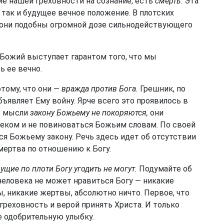
е нашей греховности на сознание, есть
смерть.
Эта
 так и будущее вечное положение. В плотских
 они подобны огромной дозе сильнодействующего
Божий выступает гарантом того, что мы
 ее вечно.
тому, что они —
вражда против Бога.
Грешник, по
бъявляет Ему войну. Ярче всего это проявилось в
ие мысли
закону Божьему не покоряются,
они
веком и не повиноваться Божьим словам. По своей
ься Божьему закону. Речь здесь идет об отсутствии
 мертва по отношению к Богу.
ущие по плоти Богу угодить не могут.
Подумайте об
 человека не может нравиться Богу — никакие
, никакие жертвы, абсолютно ничто. Первое, что
греховность и верой принять Христа. И только
 одобрительную улыбку.