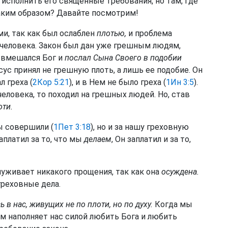
исполнить его священные требования, но там, где
Каким образом? Давайте посмотрим!
и, так как был ослаблен
плотью,
и проблема
 человека. Закон был дан уже грешным людям,
т вмешался Бог и
послал Сына Своего в подобии
сус принял не грешную плоть, а лишь ее подобие. Он
ал греха (
2Кор 5:21
), и в Нем не было греха (
1Ин 3:5
).
еловека, то походил на грешных людей. Но, став
оти.
ы совершили (
1Пет 3:18
), но и за нашу греховную
аплатил за то, что мы
делаем
, Он заплатил и за то,
уживает никакого прощения, так как она
осуждена.
реховные дела.
в нас, живущих не по плоти, но по духу.
Когда мы
ам наполняет нас силой любить Бога и любить