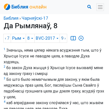
Библия
онлайн
Библия
›
Чарняўскі-17
Да Рымлянаў, 8
‹ 7
Рым
8
BVC-2017
9
›
1
Значыць, няма цяпер ніякага асуджэння тым, што ў
Хрысце Ісусе не паводле цела, а паводле Духа
ходзяць;
2
бо закон Духа жыцця ў Хрысце Ісусе вызваліў мяне
ад закону граху і смерці.
3
Бо што было немагчымым для закону, у якім была
нядужасць праз цела, Бог, паслаўшы Сына Свайго ў
падобнасці грэшнага цела ды дзеля граху, асудзіў грэх
у целе,
4
каб апраўданне закону споўнілася ў нас, што жывём
не паводле цела, але паводле Духа.