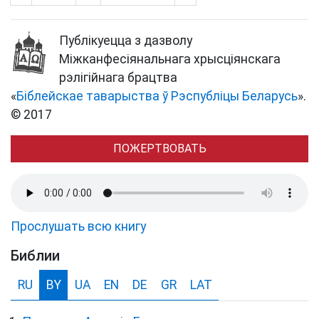
Публікуецца з дазволу
Міжканфесіянальнага хрысціянскага
рэлігійнага брацтва
«
Біблейскае таварыства ў Рэспубліцы Беларусь
».
© 2017
ПОЖЕРТВОВАТЬ
Прослушать всю книгу
Библии
RU
BY
UA
EN
DE
GR
LAT