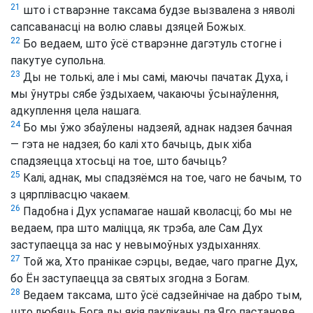
21
што і стварэнне таксама будзе вызвалена з няволі
сапсаванасці на волю славы дзяцей Божых.
22
Бо ведаем, што ўсё стварэнне дагэтуль стогне і
пакутуе супольна.
23
Ды не толькі, але і мы самі, маючы пачатак Духа, і
мы ўнутры сябе ўздыхаем, чакаючы ўсынаўлення,
адкуплення цела нашага.
24
Бо мы ўжо збаўлены надзеяй, аднак надзея бачная
— гэта не надзея; бо калі хто бачыць, дык хіба
спадзяецца хтосьці на тое, што бачыць?
25
Калі, аднак, мы спадзяёмся на тое, чаго не бачым, то
з цярплівасцю чакаем.
26
Падобна і Дух успамагае нашай кволасці; бо мы не
ведаем, пра што маліцца, як трэба, але Сам Дух
заступаецца за нас у невымоўных уздыханнях.
27
Той жа, Хто пранікае сэрцы, ведае, чаго прагне Дух,
бо Ён заступаецца за святых згодна з Богам.
28
Ведаем таксама, што ўсё садзейнічае на дабро тым,
што любяць Бога ды якія пакліканы па Яго пастанове.