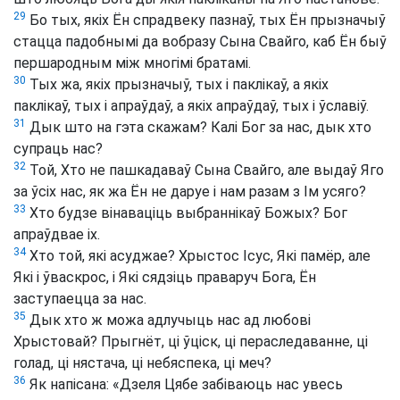
29
Бо тых, якіх Ён спрадвеку пазнаў, тых Ён прызначыў
стацца падобнымі да вобразу Сына Свайго, каб Ён быў
першародным між многімі братамі.
30
Тых жа, якіх прызначыў, тых і паклікаў, а якіх
паклікаў, тых і апраўдаў, а якіх апраўдаў, тых і ўславіў.
31
Дык што на гэта скажам? Калі Бог за нас, дык хто
супраць нас?
32
Той, Хто не пашкадаваў Сына Свайго, але выдаў Яго
за ўсіх нас, як жа Ён не даруе і нам разам з Ім усяго?
33
Хто будзе вінаваціць выбраннікаў Божых? Бог
апраўдвае іх.
34
Хто той, які асуджае? Хрыстос Ісус, Які памёр, але
Які і ўваскрос, і Які сядзіць праваруч Бога, Ён
заступаецца за нас.
35
Дык хто ж можа адлучыць нас ад любові
Хрыстовай? Прыгнёт, ці ўціск, ці пераследаванне, ці
голад, ці нястача, ці небяспека, ці меч?
36
Як напісана: «Дзеля Цябе забіваюць нас увесь