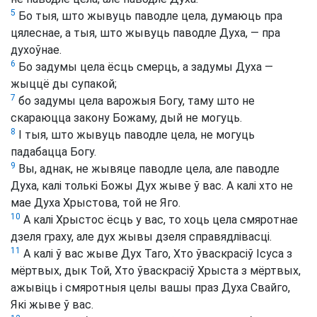
5
Бо тыя, што жывуць паводле цела, думаюць пра
цялеснае, а тыя, што жывуць паводле Духа, — пра
духоўнае.
6
Бо задумы цела ёсць смерць, а задумы Духа —
жыццё ды супакой;
7
бо задумы цела варожыя Богу, таму што не
скараюцца закону Божаму, дый не могуць.
8
І тыя, што жывуць паводле цела, не могуць
падабацца Богу.
9
Вы, аднак, не жывяце паводле цела, але паводле
Духа, калі толькі Божы Дух жыве ў вас. А калі хто не
мае Духа Хрыстова, той не Яго.
10
А калі Хрыстос ёсць у вас, то хоць цела смяротнае
дзеля граху, але дух жывы дзеля справядлівасці.
11
А калі ў вас жыве Дух Таго, Хто ўваскрасіў Ісуса з
мёртвых, дык Той, Хто ўваскрасіў Хрыста з мёртвых,
ажывіць і смяротныя целы вашы праз Духа Свайго,
Які жыве ў вас.