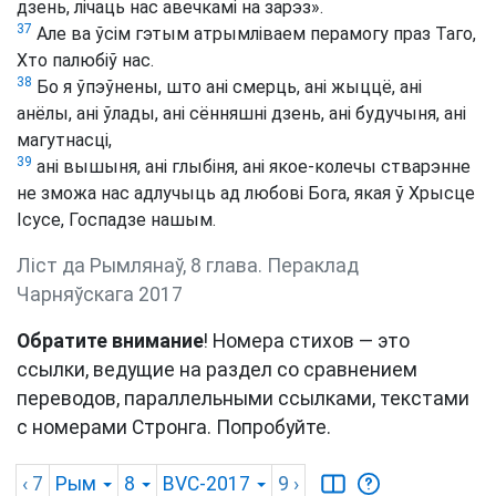
дзень, лічаць нас авечкамі на зарэз».
37
Але ва ўсім гэтым атрымліваем перамогу праз Таго,
Хто палюбіў нас.
38
Бо я ўпэўнены, што ані смерць, ані жыццё, ані
анёлы, ані ўлады, ані сённяшні дзень, ані будучыня, ані
магутнасці,
39
ані вышыня, ані глыбіня, ані якое-колечы стварэнне
не зможа нас адлучыць ад любові Бога, якая ў Хрысце
Ісусе, Госпадзе нашым.
Ліст да Рымлянаў, 8 глава. Пераклад
Чарняўскага 2017
Обратите внимание
! Номера стихов — это
ссылки, ведущие на раздел со сравнением
переводов, параллельными ссылками, текстами
с номерами Стронга. Попробуйте.
‹ 7
Рым
8
BVC-2017
9
›