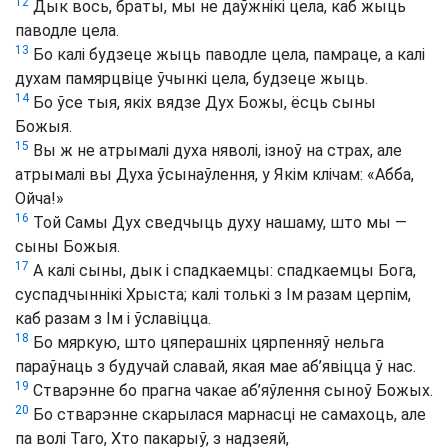
12
Дык вось, браты, мы не даўжнікі цела, каб жыць
паводле цела.
13
Бо калі будзеце жыць паводле цела, памраце, а калі
духам памярцвіце ўчынкі цела, будзеце жыць.
14
Бо ўсе тыя, якіх вядзе Дух Божы, ёсць сыны
Божыя.
15
Вы ж не атрымалі духа няволі, ізноў на страх, але
атрымалі вы Духа ўсынаўлення, у Якім клічам: «Абба,
Ойча!»
16
Той Самы Дух сведчыць духу нашаму, што мы —
сыны Божыя.
17
А калі сыны, дык і спадкаемцы: спадкаемцы Бога,
суспадчыннікі Хрыста; калі толькі з Ім разам церпім,
каб разам з Ім і ўславіцца.
18
Бо мяркую, што цяперашніх цярпенняў нельга
параўнаць з будучай славай, якая мае аб’явіцца ў нас.
19
Стварэнне бо прагна чакае аб’яўлення сыноў Божых.
20
Бо стварэнне скарылася марнасці не самахоць, але
па волі Таго, Хто пакарыў, з надзеяй,