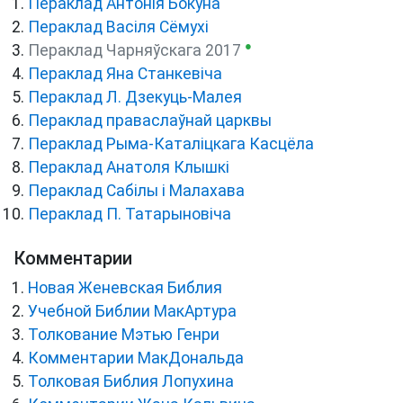
Пераклад Антонія Бокуна
Пераклад Васіля Сёмухі
●
Пераклад Чарняўскага 2017
Пераклад Яна Станкевіча
Пераклад Л. Дзекуць-Малея
Пераклад праваслаўнай царквы
Пераклад Рыма-Каталіцкага Касцёла
Пераклад Анатоля Клышкi
Пераклад Сабілы і Малахава
Пераклад П. Татарыновіча
Комментарии
Новая Женевская Библия
Учебной Библии МакАртура
Толкование Мэтью Генри
Комментарии МакДональда
Толковая Библия Лопухина