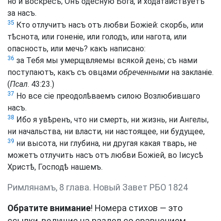
но и воскресъ; Онъ одесную Бога, и ходатайствуетъ
за насъ.
35
Кто отлучитъ насъ отъ любви Божіей: скорбь, или
тѣснота, или гоненіе, или голодъ, или нагота, или
опасность, или мечь? какъ написано:
36
за Тебя мы умерщвляемы всякой день; съ нами
поступаютъ, какъ съ овцами
обреченными
на закланіе.
(
Псал
. 43:23.)
37
Но все сіе преодолѣваемъ силою Возлюбившаго
насъ.
38
Ибо я увѣренъ, что ни смерть, ни жизнь, ни Ангелы,
ни начальства, ни власти, ни настоящее, ни будущее,
39
ни высота, ни глубина, ни другая какая тварь, не
можетъ отлучить насъ отъ любви Божіей, во Іисусѣ
Христѣ, Господѣ нашемъ.
Римлянамъ, 8 глава. Новый Завет РБО 1824
Обратите внимание
! Номера стихов — это