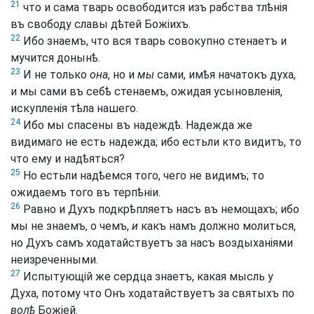
21
что и сама тварь освободится изъ рабства тлѣнія
въ свободу славы дѣтей Божіихъ.
22
Ибо знаемъ, что вся тварь совокупно стенаетъ и
мучится донынѣ.
23
И не только
она
, но и
мы
сами, имѣя начатокъ духа,
и мы сами въ себѣ стенаемъ, ожидая усыновленія,
искупленія тѣла нашего.
24
Ибо мы спасены въ надеждѣ. Надежда же
видимаго не есть надежда; ибо естьли кто видитъ, то
что ему и надѣяться?
25
Но естьли надѣемся того, чего не видимъ; то
ожидаемъ того въ терпѣніи.
26
Равно и Духъ подкрѣпляетъ насъ въ немощахъ; ибо
мы не знаемъ, о чемъ,
и
какъ намъ должно молиться,
но Духъ самъ ходатайствуетъ за насъ воздыханіями
неизреченными.
27
Испытующій же сердца знаетъ, какая мысль у
Духа, потому что Онъ ходатайствуетъ за святыхъ по
волѣ
Божіей.