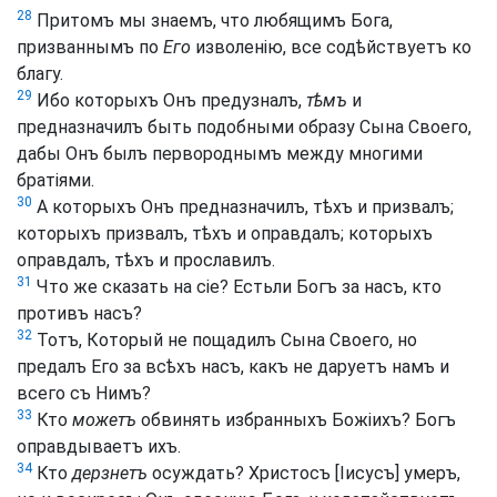
28
Притомъ мы знаемъ, что любящимъ Бога,
призваннымъ по
Его
изволенію, все содѣйствуетъ ко
благу.
29
Ибо которыхъ Онъ предузналъ,
тѣмъ
и
предназначилъ быть подобными образу Сына Своего,
дабы Онъ былъ первороднымъ между многими
братіями.
30
А которыхъ Онъ предназначилъ, тѣхъ и призвалъ;
которыхъ призвалъ, тѣхъ и оправдалъ; которыхъ
оправдалъ, тѣхъ и прославилъ.
31
Что же сказать на сіе? Естьли Богъ за насъ, кто
противъ насъ?
32
Тотъ, Который не пощадилъ Сына Своего, но
предалъ Его за всѣхъ насъ, какъ не даруетъ намъ и
всего съ Нимъ?
33
Кто
можетъ
обвинять избранныхъ Божіихъ? Богъ
оправдываетъ ихъ.
34
Кто
дерзнетъ
осуждать? Христосъ [Іисусъ] умеръ,