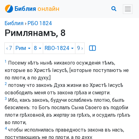
Библия
онлайн
Библия
›
РБО 1824
Римлянамъ, 8
‹ 7
Рим
8
RBO-1824
9
›
1
Посему нѣтъ нынѣ никакого осужденія тѣмъ,
которые во Христѣ Іисусѣ, [которые поступаютъ не
по плоти, а по духу;]
2
потому что законъ Духа жизни во Христѣ Іисусѣ
освободилъ меня отъ закона грѣха и смерти.
3
Ибо, какъ законъ, будучи ослабленъ плотію, былъ
безсиленъ: то Богъ послалъ Сына Своего въ подобіи
плоти грѣховной,
въ жертву
за грѣхъ, и осудилъ грѣхъ
во плоти,
4
чтобы исполнилась праведность закона въ насъ,
поступающихъ не по плоти, а по духу.