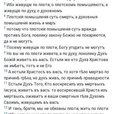
5
Ибо живущіе по плоти, о плотскомъ помышляютъ; а
живущіе по духу, о духовномъ.
6
Плотскія помышленія суть смерть; а духовныя
помышленія жизнь и миръ:
7
потому что плотскія помышленія суть вражда
противъ Бога, поелику закону Божію не покаряются,
да и не могутъ.
8
Посему живущіе по плоти, Богу угодить не могутъ.
9
Но вы не по плоти живете, а по духу, поколику Духъ
Божій живетъ въ васъ. Естьли же кто Духа Христова
не имѣетъ, тотъ и не Его.
10
А естьли Христосъ въ васъ, то хотя тѣло мертво по
причинѣ грѣха, но духъ живъ, по причинѣ праведности.
11
Естьли Духъ Того, Кто воскресилъ изъ мертвыхъ
Іисуса, живетъ въ васъ: то воскресившій Христа изъ
мертвыхъ, оживитъ и ваши смертныя тѣла Духомъ
Своимъ, живущимъ въ васъ.
12
И такъ, братія, мы не обязаны плоти, жить по плоти.
13