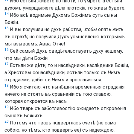
Ибо естьли живете по плоти, то умрете: а естьли
духомъ умерщвляете дѣла плотскія, то живы будете.
14
Ибо всѣ водимые Духомъ Божіимъ суть сыны
Божіи.
15
И вы получили не духъ рабства,
чтобы
опять
жить
въ страхѣ; но получили Духъ усыновленія, которымъ
мы взываемъ: Авва, Отче!
16
Сей самый Духъ свидѣтельствуетъ духу нашему,
что мы дѣти Божіи.
17
Естьли же дѣти, то и наслѣдники, наслѣдники Божіи,
а Христовы сонаслѣдники; естьли только съ
Нимъ
страдаемъ, дабы съ
Нимъ
и прославиться.
18
Ибо я считаю, что нынѣшнія временныя страданія
ничего не стоятъ въ сравненіи съ тою славою,
которая откроется въ насъ.
19
Ибо тварь съ заботливостію ожидаетъ откровенія
сыновъ Божіихъ.
20
Потому что тварь подверглась суетѣ (не сама
собою, но тѣмъ, кто подвергъ ее) съ надеждою,