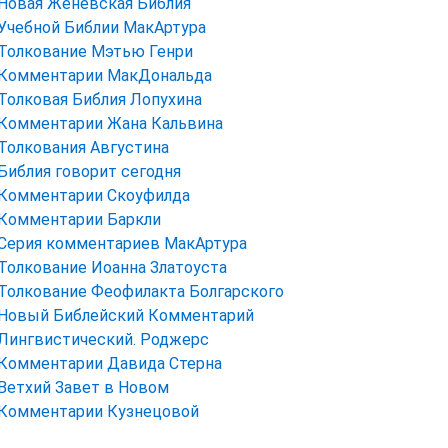
Новая Женевская Библия
Учебной Библии МакАртура
Толкование Мэтью Генри
Комментарии МакДональда
Толковая Библия Лопухина
Комментарии Жана Кальвина
Толкования Августина
Библия говорит сегодня
Комментарии Скоуфилда
Комментарии Баркли
Серия комментариев МакАртура
Толкование Иоанна Златоуста
Толкование Феофилакта Болгарского
Новый Библейский Комментарий
Лингвистический. Роджерс
Комментарии Давида Стерна
Ветхий Завет в Новом
Комментарии Кузнецовой