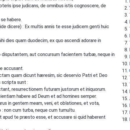
oteris ipse judicans, de omnibus istis cognoscere, de
 se habere.
e dicere) : Ex multis annis te esse judicem genti huic
hi dies quam duodecim, ex quo ascendi adorare in
o disputantem, aut concursum facientem turbæ, neque in
e accusant.
ctam quam dicunt hæresim, sic deservio Patri et Deo
scripta sunt :
tant, resurrectionem futuram justorum et iniquorum.
scientiam habere ad Deum et ad homines semper.
s in gentem meam, veni, et oblationes, et vota,
o : non cum turba, neque cum tumultu.
 apud te præsto esse, et accusare si quid haberent