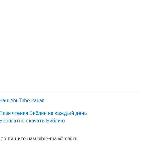
Наш YouTube канал
План чтения Библии на каждый день
Бесплатно скачать Библию
, то пишите нам
bible-man@mail.ru
.