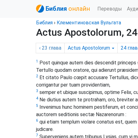
Библия
онлайн
Переводы
Ауд
Библия
›
Клементиновская Вульгата
Actus Apostolorum, 24
‹ 23
глава
Actus Apostolorum
24
глав
1
Post quinque autem dies descendit princeps 
Tertullo quodam oratore, qui adierunt præside
2
Et citato Paulo cœpit accusare Tertullus, dic
corrigantur per tuam providentiam,
3
semper et ubique suscipimus, optime Felix, c
4
Ne diutius autem te protraham, oro, breviter a
5
Invenimus hunc hominem pestiferum, et conci
auctorem seditionis sectæ Nazarenorum :
6
qui etiam templum violare conatus est, que
judicare.
7
Superveniens autem tribunus Lysias, cum vi ma