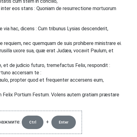
uitatis cum stem in concilio,
inter eos stans : Quoniam de resurrectione mortuorum
de via hac, dicens : Cum tribunus Lysias descenderit,
e requiem, nec quemquam de suis prohibere ministrare ei.
usilla uxore sua, quæ erat Judæa, vocavit Paulum, et
, et de judicio futuro, tremefactus Felix, respondit :
rtuno accersam te :
Paulo, propter quod et frequenter accersens eum,
 Felix Portium Festum. Volens autem gratiam præstare
 нажмите:
+
Ctrl
Enter