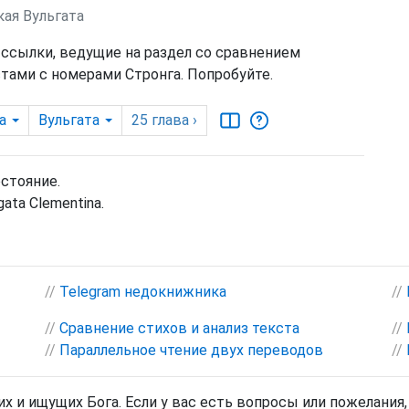
кая Вульгата
 ссылки, ведущие на раздел со сравнением
тами с номерами Стронга. Попробуйте.
а
Вульгата
25
глава
›
остояние.
ata Clementina.
//
Telegram недокнижника
//
//
Сравнение стихов и анализ текста
//
//
Параллельное чтение двух переводов
//
х и ищущих Бога. Если у вас есть вопросы или пожелания