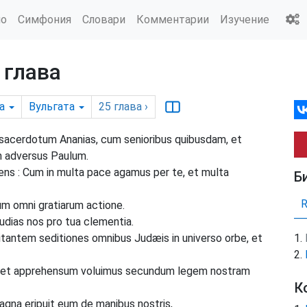
ио
Симфония
Словари
Комментарии
Изучение
 глава
а
Вульгата
25
глава
›
sacerdotum Ananias, cum senioribus quibusdam, et
m adversus Paulum.
ens : Cum in multa pace agamus per te, et multa
Б
um omni gratiarum actione.
udias nos pro tua clementia.
tantem seditiones omnibus Judæis in universo orbe, et
m et apprehensum voluimus secundum legem nostram
К
gna eripuit eum de manibus nostris,