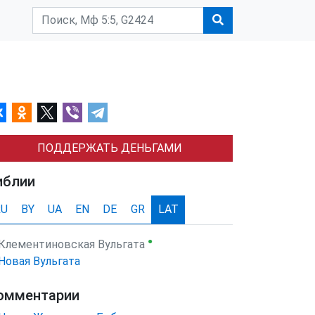
ПОДДЕРЖАТЬ ДЕНЬГАМИ
иблии
RU
BY
UA
EN
DE
GR
LAT
●
Клементиновская Вульгата
Новая Вульгата
омментарии