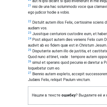
aut hi ipsi dicant si quid invenerunt in me iniq
21
nisi de una hac solummodo voce qua clamavi 
ego judicor hodie a vobis.
22
Distulit autem illos Felix, certissime sciens 
audiam vos.
23
Jussitque centurioni custodire eum, et haber
24
Post aliquot autem dies veniens Felix cum Dr
audivit ab eo fidem quæ est in Christum Jesum.
25
Disputante autem illo de justitia, et castitate
Quod nunc attinet, vade : tempore autem oppo
26
simul et sperans quod pecunia ei daretur a 
loquebatur cum eo.
27
Biennio autem expleto, accepit successorem
Judæis Felix, reliquit Paulum vinctum.
Нашли в тексте
ошибку
? Выделите её и