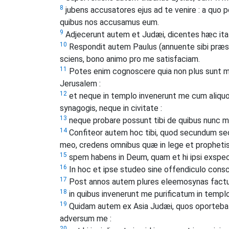
8
jubens accusatores ejus ad te venire : a quo p
quibus nos accusamus eum.
9
Adjecerunt autem et Judæi, dicentes hæc ita
10
Respondit autem Paulus (annuente sibi præsid
sciens, bono animo pro me satisfaciam.
11
Potes enim cognoscere quia non plus sunt mi
Jerusalem :
12
et neque in templo invenerunt me cum aliqu
synagogis, neque in civitate :
13
neque probare possunt tibi de quibus nunc m
14
Confiteor autem hoc tibi, quod secundum se
meo, credens omnibus quæ in lege et prophetis 
15
spem habens in Deum, quam et hi ipsi exspec
16
In hoc et ipse studeo sine offendiculo con
17
Post annos autem plures eleemosynas facturu
18
in quibus invenerunt me purificatum in templ
19
Quidam autem ex Asia Judæi, quos oportebat
adversum me :
20