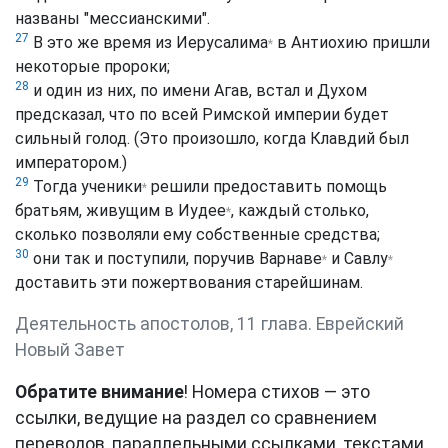
названы "мессианскими".
27
В это же время из
Иерусалима
в Антиохию пришли
*
некоторые пророки;
28
и один из них, по имени Агав, встал и Духом
предсказал, что по всей Римской империи будет
сильный голод. (Это произошло, когда Клавдий был
императором.)
29
Тогда
ученики
решили предоставить помощь
*
братьям, живущим в
Иудее
, каждый столько,
*
сколько позволяли ему собственные средства;
30
они так и поступили, поручив
Варнаве
и
Савлу
*
*
доставить эти пожертвования старейшинам.
Деятельность апостолов, 11 глава. Еврейский
Новый Завет
Обратите внимание
! Номера стихов — это
ссылки, ведущие на раздел со сравнением
переводов, параллельными ссылками, текстами