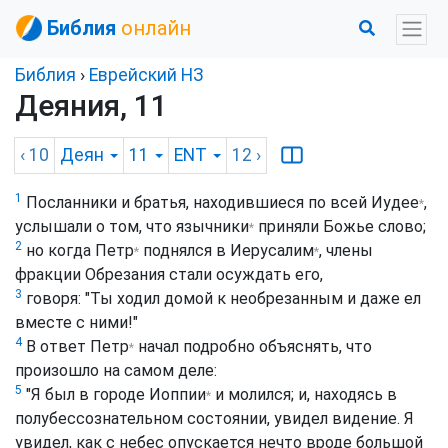
Библия
онлайн
Библия
›
Еврейский НЗ
Деяния, 11
‹ 10
Деян
11
ENT
12
›
1
Посланники и братья, находившиеся по всей
Иудее
,
*
услышали о том, что
язычники
приняли Божье слово;
*
2
но когда
Петр
поднялся в
Иерусалим
, члены
*
*
фракции Обрезания стали осуждать его,
3
говоря: "Ты ходил домой к необрезанным и даже ел
вместе с ними!"
4
В ответ
Петр
начал подробно объяснять, что
*
произошло на самом деле:
5
"Я был в городе
Иоппии
и молился; и, находясь в
*
полубессознательном состоянии, увидел видение. Я
увидел, как с небес опускается нечто вроде большой