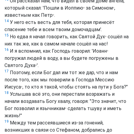
Он рассказал нам, что видел в своём доме ангела,
который сказал: 'Пошли в
Иоппию
за
Симоном
,
*
*
известным как
Петр
.
*
14
У него есть весть для тебя, которая принесёт
спасение тебе и всем твоим домочадцам'.
15
Но едва я начал говорить, как
Святой Дух
сошёл на
*
них так же, как в самом начале сошёл на нас!
16
И я вспомнил, как Господь говорил: '
Иоанн
*
погружал людей в воду, а вы будете погружены в
Святого Духа
'.
*
17
Поэтому, если Бог дал им тот же дар, что и нам
после того, как мы поверили в Господа Мессию
Иисуса
, то кто я такой, чтобы стоять на пути у Бога?"
*
18
Услышав всё это, они перестали возражать и
начали воздавать Богу хвалу, говоря: "Это значит, что
Бог позволил и
язычникам
сделать тшуву и иметь
*
жизнь!"
19
Между тем рассеявшиеся из-за гонений,
возникших в связи со Стефаном, добрались до