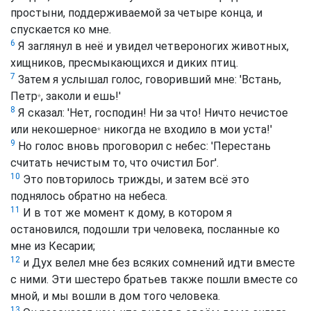
простыни, поддерживаемой за четыре конца, и
спускается ко мне.
6
Я заглянул в неё и увидел четвероногих животных,
хищников, пресмыкающихся и диких птиц.
7
Затем я услышал голос, говоривший мне: 'Встань,
Петр
, заколи и ешь!'
*
8
Я сказал: 'Нет, господин! Ни за что! Ничто нечистое
или
некошерное
никогда не входило в мои уста!'
*
9
Но голос вновь проговорил с небес: 'Перестань
считать нечистым то, что очистил Бог'.
10
Это повторилось трижды, и затем всё это
поднялось обратно на небеса.
11
И в тот же момент к дому, в котором я
остановился, подошли три человека, посланные ко
мне из Кесарии;
12
и Дух велел мне без всяких сомнений идти вместе
с ними. Эти шестеро братьев также пошли вместе со
мной, и мы вошли в дом того человека.
13