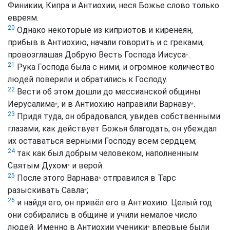
Финикии, Кипра и Антиохии, неся Божье слово только
евреям.
20
Однако некоторые из киприотов и киренеян,
прибыв в Антиохию, начали говорить и с греками,
провозглашая Добрую Весть Господа
Иисуса
.
*
21
Рука Господа была с ними, и огромное количество
людей поверили и обратились к Господу.
22
Вести об этом дошли до мессианской общины
Иерусалима
, и в Антиохию направили
Варнаву
.
*
*
23
Придя туда, он обрадовался, увидев собственными
глазами, как действует Божья благодать; он убеждал
их оставаться верными Господу всем сердцем;
24
так как был добрым человеком, наполненным
Святым Духом
и верой.
*
25
После этого
Варнава
отправился в Тарc
*
разыскивать
Савла
;
*
26
и найдя его, он привёл его в Антиохию. Целый год
они собирались в общине и учили немалое число
людей. Именно в Антиохии
ученики
впервые были
*