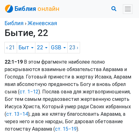
Библия
онлайн
Библия
›
Женевская
Бытие, 22
‹ 21
Быт
22
GSB
23
›
22:1−19
В этом фрагменте наиболее полно
раскрываются взаимные обязательства Авраама и
Господа. Готовый принести в жертву Исаака, Авраам
явил абсолютную преданность Богу и вновь обрел
сына (
ст. 1−12
). Послав овна для жертвоприношения,
Бог тем самым предвозвестил жертвенную смерть
Иисуса Христа, Который умер ради Своих избранных
(
ст. 13−14
); дав же клятву благословить Авраама, а
через него и все народы, Бог даровал обетование
потомству Авраама (
ст. 15−19
).