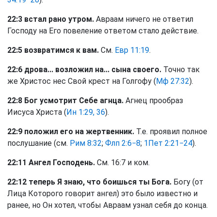
22:3 встал рано утром.
Авраам ничего не ответил
Господу на Его повеление ответом стало действие.
22:5 возвратимся к вам.
См.
Евр 11:19
.
22:6 дрова... возложил на... сына своего.
Точно так
же Христос нес Свой крест на Голгофу (
Мф 27:32
).
22:8 Бог усмотрит Себе агнца.
Агнец прообраз
Иисуса Христа (
Ин 1:29, 36
).
22:9 положил его на жертвенник.
Т.е. проявил полное
послушание (см.
Рим 8:32
;
Флп 2:6−8
;
1Пет 2:21−24
).
22:11 Ангел Господень.
См. 16:7 и ком.
22:12 теперь Я знаю, что боишься ты Бога.
Богу (от
Лица Которого говорит ангел) это было известно и
ранее, но Он хотел, чтобы Авраам узнал себя до конца.