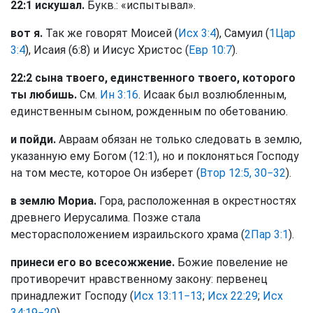
22:1 искушал.
Букв.: «испытывал».
вот я.
Так же говорят Моисей (
Исх 3:4
), Самуил (
1Цар
3:4
), Исаия (6:8) и Иисус Христос (
Евр 10:7
).
22:2 сына твоего, единственного твоего, которого
ты любишь.
См.
Ин 3:16
. Исаак был возлюбленным,
единственным сыном, рожденным по обетованию.
и пойди.
Авраам обязан не только следовать в землю,
указанную ему Богом (12:1), но и поклоняться Господу
на том месте, которое Он изберет (
Втор 12:5, 30−32
).
в землю Мориа.
Гора, расположенная в окрестностях
древнего Иерусалима. Позже стала
месторасположением израильского храма (
2Пар 3:1
).
принеси его во всесожжение.
Божие повеление не
противоречит нравственному закону: первенец
принадлежит Господу (
Исх 13:11−13
;
Исх 22:29
;
Исх
34:19−20
).