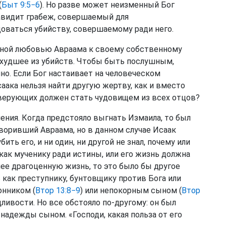
(
Быт 9:5−6
). Но разве может неизменный Бог
навидит грабеж, совершаемый для
доваться убийству, совершаемому ради него.
енной любовью Авраама к своему собственному
аихудшее из убийств. Чтобы быть послушным,
но. Если Бог настаивает на человеческом
ака нельзя найти другую жертву, как и вместо
 верующих должен стать чудовищем из всех отцов?
нения. Когда предстояло выгнать Измаила, то был
воривший Авраама, но в данном случае Исаак
ть его, и ни один, ни другой не знал, почему или
 как мученику ради истины, или его жизнь должна
лее драгоценную жизнь, то это было бы другое
 как преступнику, бунтовщику против Бога или
онником (
Втор 13:8−9
) или непокорным сыном (
Втор
дливости. Но все обстояло по-другому: он был
адежды сыном. «Господи, какая польза от его