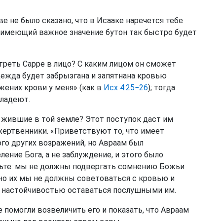
ве не было сказано, что в Исааке наречется тебе
и имеющий важное значение бутон так быстро будет
отреть Сарре в лицо? С каким лицом он сможет
одежда будет забрызгана и запятнана кровью
жених крови у меня» (как в
Исх 4:25−26
); тогда
хладеют.
и, жившие в той земле? Этот поступок даст им
жертвенники. «Приветствуют то, что имеет
го других возражений, но Авраам был
ение Бога, а не заблуждение, и этого было
етьте: мы не должны подвергать сомнению Божьи
ьно их мы не должны советоваться с кровью и
й настойчивостью оставаться послушными им.
е помогли возвеличить его и показать, что Авраам