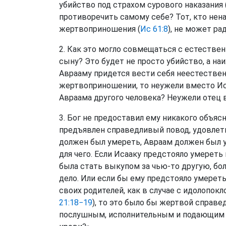
убийство под страхом сурового наказания 
противоречить самому себе? Тот, кто не
жертвоприношения (
Ис 61:8
), не может ра
2. Как это могло совмещаться с естеств
сыну? Это будет не просто убийство, а н
Аврааму придется вести себя неестествен
жертвоприношении, то неужели вместо Иса
Авраама другого человека? Неужели отец
3. Бог не предоставил ему никакого объяс
предъявлен справедливый повод, удовлет
должен был умереть, Авраам должен был уби
для чего. Если Исааку предстояло умереть
была стать выкупом за чью-то другую, бо
дело. Или если бы ему предстояло умереть
своих родителей, как в случае с идолопокл
21:18−19
), то это было бы жертвой справе
послушным, исполнительным и подающим н