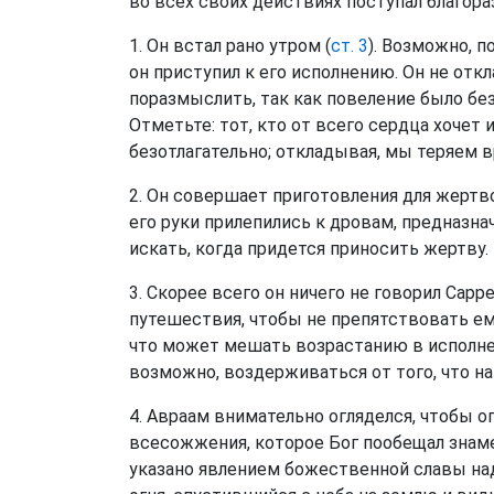
во всех своих действиях поступал благор
1. Он встал рано утром (
ст. 3
). Возможно, п
он приступил к его исполнению. Он не откл
поразмыслить, так как повеление было б
Отметьте: тот, кто от всего сердца хоче
безотлагательно; откладывая, мы теряем в
2. Он совершает приготовления для жертво
его руки прилепились к дровам, предназн
искать, когда придется приносить жертву
3. Скорее всего он ничего не говорил Сарр
путешествия, чтобы не препятствовать ем
что может мешать возрастанию в исполнен
возможно, воздерживаться от того, что н
4. Авраам внимательно огляделся, чтобы о
всесожжения, которое Бог пообещал знаме
указано явлением божественной славы на