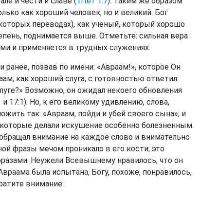
ле и чести и славе (
1Пет 1:7
). Таким же образом
лько как хороший человек, но и великий. Бог
которых переводах), как ученый, который хорошо
епень, поднимается выше. Отметьте: сильная вера
и и применяется в трудных служениях.
к и ранее, позвав по имени: «Авраам!», которое Он
ам, как хороший слуга, с готовностью ответил:
слуге?» Возможно, он ожидал некоего обновления
1
и 17:1). Но, к его великому удивлению, слова,
жить так: «Авраам, пойди и убей своего сына»; и
 которые делали искушение особенно болезненным.
о обращал внимание на каждое слово и внимательно
ой фразы мечом проникало в его кости; это
разами. Неужели Всевышнему нравилось, что он
 Авраама была испытана, Богу, похоже, понравилось,
братите внимание: