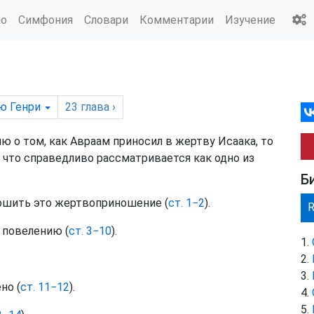
ио
Симфония
Словари
Комментарии
Изучение
ю Генри
23
глава
›
ю о том, как Авраам приносил в жертву Исаака, то
, что справедливо рассматривается как одно из
Б
ершить это жертвоприношение (
ст. 1−2
).
 повелению (
ст. 3−10
).
но (
ст. 11−12
).