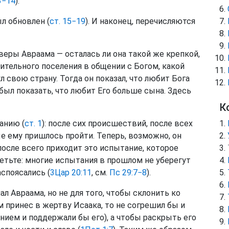
3−14
).
ыл обновлен (
ст. 15−19
). И наконец, перечисляются
веры Авраама — осталась ли она такой же крепкой,
ительного поселения в общении с Богом, какой
ул свою страну. Тогда он показал, что любит Бога
 был показать, что любит Его больше сына. Здесь
К
анию (
ст. 1
): после сих происшествий, после всех
е ему пришлось пройти. Теперь, возможно, он
 после всего приходит это испытание, которое
тьте: многие испытания в прошлом не уберегут
споясались (
3Цар 20:11
, см.
Пс 29:7−8
).
ал Авраама, но не для того, чтобы склонить ко
м принес в жертву Исаака, то не согрешил бы и
нием и поддержали бы его), а чтобы раскрыть его