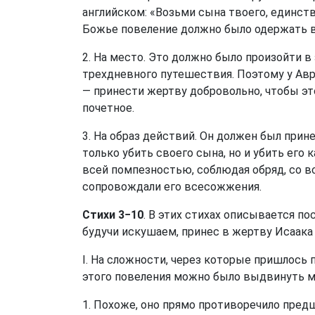
английском: «Возьми сына твоего, единств
Божье повеление должно было одержать 
2. На место. Это должно было произойти в
трехдневного путешествия. Поэтому у Авр
— принести жертву добровольно, чтобы э
почетное.
3. На образ действий. Он должен был прин
только убить своего сына, но и убить его к
всей помпезностью, соблюдая обряд, со в
сопровождали его всесожжения.
Стихи 3−10
. В этих стихах описывается п
будучи искушаем, принес в жертву Исаака 
I. На сложности, через которые пришлось
этого повеления можно было выдвинуть м
1. Похоже, оно прямо противоречило пре