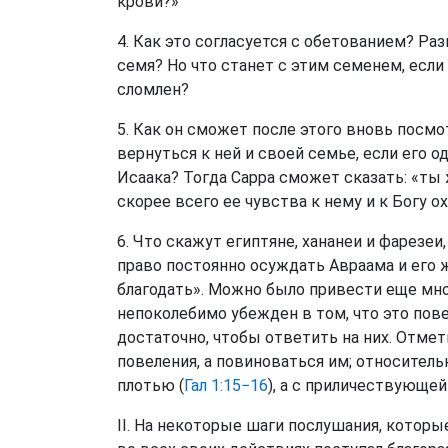
крови?»
4. Как это согласуется с обетованием? Раз
семя? Но что станет с этим семенем, есл
сломлен?
5. Как он сможет после этого вновь посм
вернуться к ней и своей семье, если его 
Исаака? Тогда Сарра сможет сказать: «ты 
скорее всего ее чувства к нему и к Богу о
6. Что скажут египтяне, хананеи и фарезе
право постоянно осуждать Авраама и его 
благодать». Можно было привести еще мно
непоколебимо убежден в том, что это повел
достаточно, чтобы ответить на них. Отм
повеления, а повиноваться им; относител
плотью (
Гал 1:15−16
), а с приличествующе
II. На некоторые шаги послушания, которы