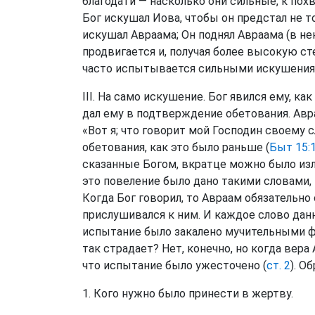
благодати — насколько они сильные, к похва
Бог искушал Иова, чтобы он предстал не то
искушал Авраама; Он поднял Авраама (в не
продвигается и, получая более высокую ст
часто испытывается сильными искушениям
III. На само искушение. Бог явился ему, ка
дал ему в подтверждение обетования. Авра
«Вот я; что говорит мой Господин своему 
обетования, как это было раньше (
Быт 15:
сказанные Богом, вкратце можно было изло
это повеление было дано такими словами,
Когда Бог говорил, то Авраам обязательн
прислушивался к ним. И каждое слово данн
испытание было закалено мучительными ф
так страдает? Нет, конечно, но когда вера
что испытание было ужесточено (
ст. 2
). О
1. Кого нужно было принести в жертву.