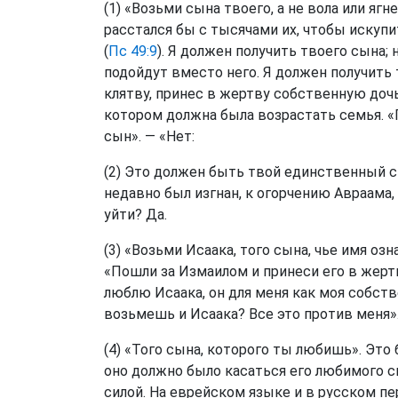
(1) «Возьми сына твоего, а не вола или яг
расстался бы с тысячами их, чтобы искупи
(
Пс 49:9
). Я должен получить твоего сына;
подойдут вместо него. Я должен получить
клятву, принес в жертву собственную дочь
котором должна была возрастать семья. «
сын». — «Нет:
(2) Это должен быть твой единственный 
недавно был изгнан, к огорчению Авраама,
уйти? Да.
(3) «Возьми Исаака, того сына, чье имя озн
«Пошли за Измаилом и принеси его в жертву
люблю Исаака, он для меня как моя собств
возьмешь и Исаака? Все это против меня».
(4) «Того сына, которого ты любишь». Это
оно должно было касаться его любимого с
силой. На еврейском языке и в русском пе