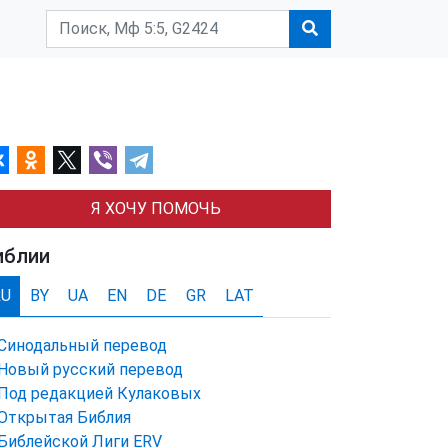
Я ХОЧУ ПОМОЧЬ
иблии
RU
BY
UA
EN
DE
GR
LAT
Синодальный перевод
Новый русский перевод
Под редакцией Кулаковых
Открытая Библия
Библейской Лиги ERV