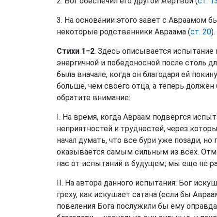
2. Бог обеспечил его другой жертвой (
ст. 1
3. На основании этого завет с Авраамом б
некоторые родственники Авраама (
ст. 20
).
Стихи 1−2
. Здесь описывается испытание 
энергичной и победоносной после столь дл
была вначале, когда он благодаря ей покин
больше, чем своего отца, а теперь должен
обратите внимание:
I. На время, когда Авраам подвергся испыт
неприятностей и трудностей, через которы
начал думать, что все бури уже позади, но
оказывается самым сильным из всех. Отме
нас от испытаний в будущем; мы еще не ра
II. На автора данного испытания: Бог искуш
греху, как искушает сатана (если бы Авраа
повеления Бога послужили бы ему оправда