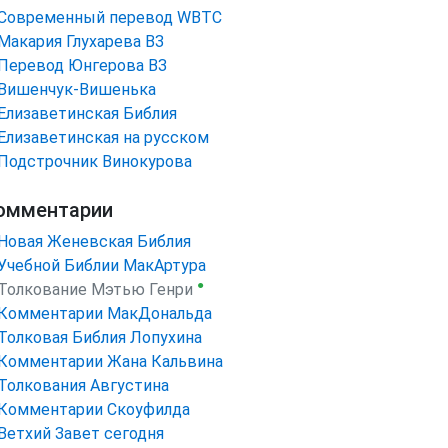
Cовременный перевод WBTC
Макария Глухарева ВЗ
Перевод Юнгерова ВЗ
Вишенчук-Вишенька
Елизаветинская Библия
Елизаветинская на русском
Подстрочник Винокурова
омментарии
Новая Женевская Библия
Учебной Библии МакАртура
●
Толкование Мэтью Генри
Комментарии МакДональда
Толковая Библия Лопухина
Комментарии Жана Кальвина
Толкования Августина
Комментарии Скоуфилда
Ветхий Завет сегодня