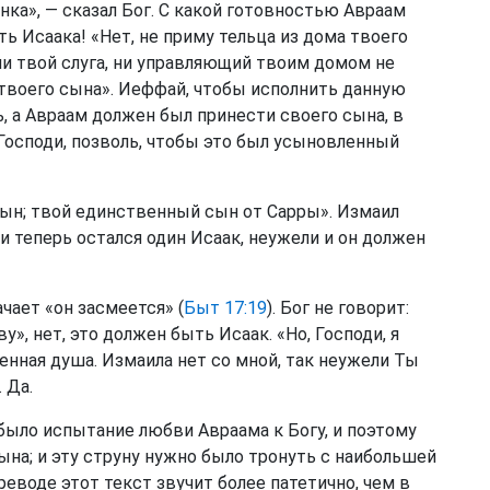
ненка», — сказал Бог. С какой готовностью Авраам
ть Исаака! «Нет, не приму тельца из дома твоего
 ни твой слуга, ни управляющий твоим домом не
 твоего сына». Иеффай, чтобы исполнить данную
, а Авраам должен был принести своего сына, в
Господи, позволь, чтобы это был усыновленный
сын; твой единственный сын от Сарры». Измаил
 и теперь остался один Исаак, неужели и он должен
ачает «он засмеется» (
Быт 17:19
). Бог не говорит:
», нет, это должен быть Исаак. «Но, Господи, я
енная душа. Измаила нет со мной, так неужели Ты
 Да.
 было испытание любви Авраама к Богу, и поэтому
ына; и эту струну нужно было тронуть с наибольшей
реводе этот текст звучит более патетично, чем в