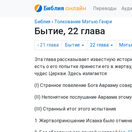
Библия
онлайн
Переводы
Ауд
Библия
›
Толкование Мэтью Генри
Бытие, 22 глава
‹ 21
глава
Бытие
22
глава
Мэть
Эта глава рассказывает известную истори
есть о его попытке принести его в жертву
чудес Церкви. Здесь излагается:
(I) Странное повеление Бога Аврааму сов
(II) Непонятное послушание Авраама этому
(III) Странный итог этого испытания.
1. Жертвоприношение Исаака было отмене