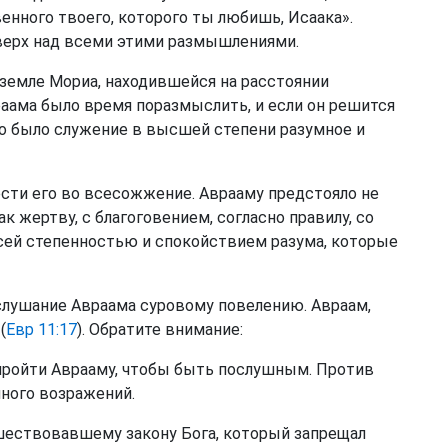
енного твоего, которого ты любишь, Исаака».
верх над всеми этими размышлениями.
 земле Мориа, находившейся на расстоянии
аама было время поразмыслить, и если он решится
то было служение в высшей степени разумное и
ести его во всесожжение. Аврааму предстояло не
ак жертву, с благоговением, согласно правилу, со
сей степенностью и спокойствием разума, которые
ослушание Авраама суровому повелению. Авраам,
(
Евр 11:17
). Обратите внимание:
 пройти Аврааму, чтобы быть послушным. Против
ного возражений.
дшествовавшему закону Бога, который запрещал