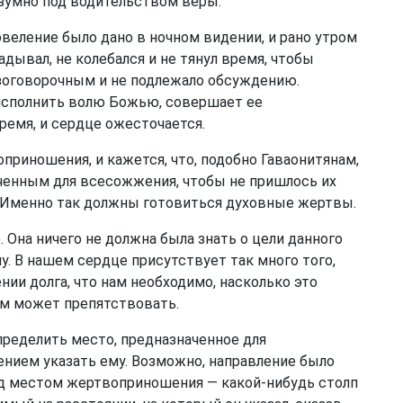
азумно под водительством веры.
овеление было дано в ночном видении, и рано утром
адывал, не колебался и не тянул время, чтобы
езоговорочным и не подлежало обсуждению.
т исполнить волю Божью, совершает ее
ремя, и сердце ожесточается.
приношения, и кажется, что, подобно Гаваонитянам,
аченным для всесожжения, чтобы не пришлось их
. Именно так должны готовиться духовные жертвы.
е. Она ничего не должна была знать о цели данного
у. В нашем сердце присутствует так много того,
ии долга, что нам необходимо, насколько это
ам может препятствовать.
пределить место, предназначенное для
нием указать ему. Возможно, направление было
д местом жертвоприношения — какой-нибудь столп