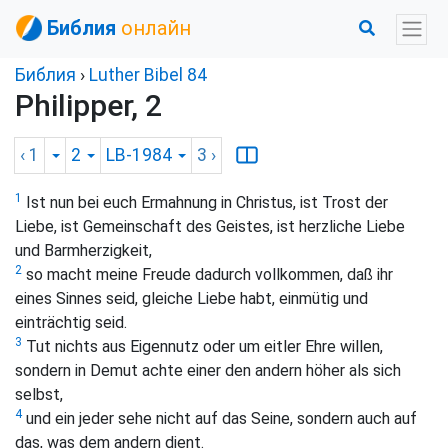
Библия
онлайн
Библия
›
Luther Bibel 84
Philipper, 2
‹ 1
2
LB-1984
3
›
1
Ist nun bei euch Ermahnung in Christus, ist Trost der
Liebe, ist Gemeinschaft des Geistes, ist herzliche Liebe
und Barmherzigkeit,
2
so macht meine Freude dadurch vollkommen, daß ihr
eines Sinnes seid, gleiche Liebe habt, einmütig und
einträchtig seid.
3
Tut nichts aus Eigennutz oder um eitler Ehre willen,
sondern in Demut achte einer den andern höher als sich
selbst,
4
und ein jeder sehe nicht auf das Seine, sondern auch auf
das, was dem andern dient.