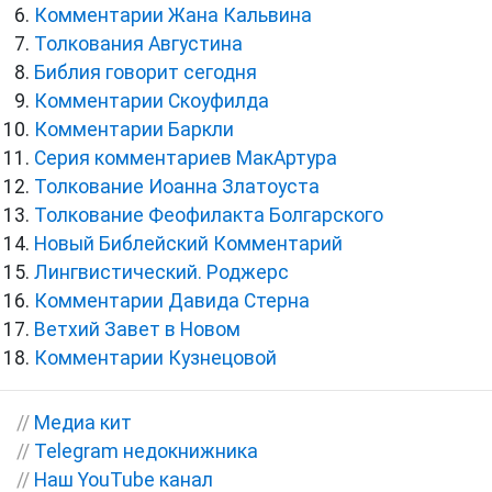
Комментарии Жана Кальвина
Толкования Августина
Библия говорит сегодня
Комментарии Скоуфилда
Комментарии Баркли
Серия комментариев МакАртура
Толкование Иоанна Златоуста
Толкование Феофилакта Болгарского
Новый Библейский Комментарий
Лингвистический. Роджерс
Комментарии Давида Стерна
Ветхий Завет в Новом
Комментарии Кузнецовой
//
Медиа кит
//
Telegram недокнижника
//
Наш YouTube канал