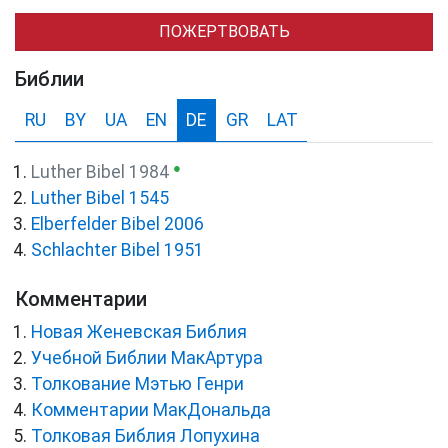
ПОЖЕРТВОВАТЬ
Библии
RU
BY
UA
EN
DE
GR
LAT
●
Luther Bibel 1984
Luther Bibel 1545
Elberfelder Bibel 2006
Schlachter Bibel 1951
Комментарии
Новая Женевская Библия
Учебной Библии МакАртура
Толкование Мэтью Генри
Комментарии МакДональда
Толковая Библия Лопухина