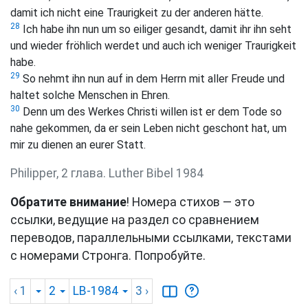
damit ich nicht eine Traurigkeit zu der anderen hätte.
28
Ich habe ihn nun um so eiliger gesandt, damit ihr ihn seht
und wieder fröhlich werdet und auch ich weniger Traurigkeit
habe.
29
So nehmt ihn nun auf in dem Herrn mit aller Freude und
haltet solche Menschen in Ehren.
30
Denn um des Werkes Christi willen ist er dem Tode so
nahe gekommen, da er sein Leben nicht geschont hat, um
mir zu dienen an eurer Statt.
Philipper, 2 глава. Luther Bibel 1984
Обратите внимание
! Номера стихов — это
ссылки, ведущие на раздел со сравнением
переводов, параллельными ссылками, текстами
с номерами Стронга. Попробуйте.
‹ 1
2
LB-1984
3
›