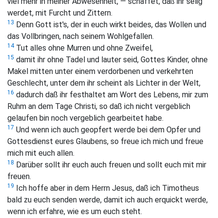
viel mehr in meiner Abwesenheit, — schaffet, daß ihr selig
werdet, mit Furcht und Zittern.
13
Denn Gott ist's, der in euch wirkt beides, das Wollen und
das Vollbringen, nach seinem Wohlgefallen.
14
Tut alles ohne Murren und ohne Zweifel,
15
damit ihr ohne Tadel und lauter seid, Gottes Kinder, ohne
Makel mitten unter einem verdorbenen und verkehrten
Geschlecht, unter dem ihr scheint als Lichter in der Welt,
16
dadurch daß ihr festhaltet am Wort des Lebens, mir zum
Ruhm an dem Tage Christi, so daß ich nicht vergeblich
gelaufen bin noch vergeblich gearbeitet habe.
17
Und wenn ich auch geopfert werde bei dem Opfer und
Gottesdienst eures Glaubens, so freue ich mich und freue
mich mit euch allen.
18
Darüber sollt ihr euch auch freuen und sollt euch mit mir
freuen.
19
Ich hoffe aber in dem Herrn Jesus, daß ich Timotheus
bald zu euch senden werde, damit ich auch erquickt werde,
wenn ich erfahre, wie es um euch steht.